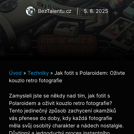
BezTalentu.cz
5. 8. 2025
Úvod
»
Techniky
»
Jak fotit s Polaroidem: Oživte
kouzlo retro fotografie
Zamysleli⁣ jste ​se někdy ⁣nad tím, jak fotit s
Polaroidem a ⁤oživit kouzlo retro fotografie?
Tento ⁣jedinečný způsob‌ zachycení okamžiků‌
vás‌ přenese​ do doby, ‍kdy každá ‌fotografie‌
měla svůj osobitý charakter a‌ nádech ⁢nostalgie.
Důvtipný a jednoduchý ⁤proces‍ instantního