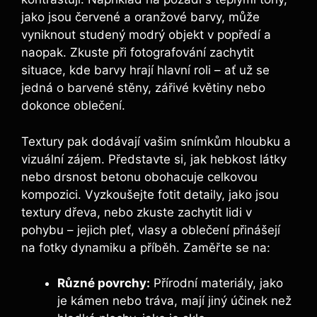
jako jsou červené a oranžové barvy, ⁣může
‌vyniknout studený modrý ⁢objekt v popředí a
naopak. Zkuste při fotografování ‍zachytit
situace, kde ⁢barvy ⁢hrají hlavní roli – ať už se⁤
jedná o barvené stěny, zářivé květiny nebo
dokonce oblečení.
Textury pak dodávají vašim snímkům hloubku a
vizuální zájem. Představte si, jak hebkost⁤ látky
nebo ⁢drsnost betonu‍ obohacuje celkovou
kompozici. Vyzkoušejte ‍fotit ‍detaily, jako jsou
textury dřeva, nebo zkuste zachytit lidi‍ v
pohybu – ⁤jejich pleť,⁣ vlasy a⁣ oblečení ⁢přinášejí
na fotky⁤ dynamiku ‍a příběh. Zaměřte ⁤se⁣ na:
Různé povrchy:
Přírodní materiály, jako ​
je kámen nebo tráva, mají⁤ jiný‌ účinek než