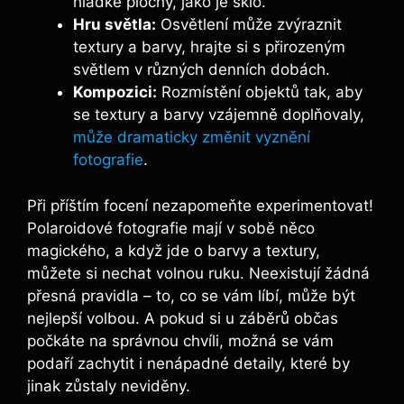
hladké plochy, jako je ‌sklo.
Hru světla:
Osvětlení může zvýraznit⁣
textury a barvy, hrajte⁤ si s přirozeným
světlem v různých denních ⁤dobách.
Kompozici:
⁣Rozmístění objektů tak, aby
se textury ⁢a barvy ⁤vzájemně doplňovaly,
může dramaticky změnit vyznění
fotografie
.
Při příštím ​focení nezapomeňte experimentovat!
Polaroidové fotografie ‍mají v ​sobě něco
magického, a když jde o barvy ‍a textury,
můžete‌ si nechat volnou ruku. ‍Neexistují ⁤žádná
přesná pravidla – to,⁤ co​ se vám líbí, ⁣může​ být
nejlepší volbou. A ‍pokud si​ u záběrů‍ občas
počkáte ​na správnou chvíli, možná​ se vám
podaří zachytit⁣ i nenápadné detaily, které by
jinak⁢ zůstaly⁣ neviděny.