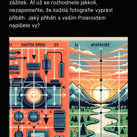
zážitek. Ať už se rozhodnete jakkoli,
nezapomeňte, ⁤že⁢ každá fotografie vypráví
příběh. ‌Jaký ⁤příběh ⁢s⁢ vaším‍ Polaroidem
napíšete vy?