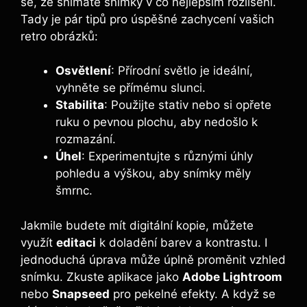
se, že snímáte‌ snímky v co nejlepším rozlišení.
Tady⁢ je pár ⁤tipů pro úspěšné zachycení vašich
retro obrázků:
Osvětlení
: ‍Přírodní světlo ‌je ideální,
vyhněte se přímému slunci.
Stabilita
: ⁣Použijte stativ nebo si‌ opřete
ruku ‍o pevnou plochu, aby​ nedošlo ‌k
rozmazání.
Úhel
: Experimentujte s různými​ úhly
⁢pohledu a výškou, aby ⁢snímky měly
šmrnc.
Jakmile budete mít digitální ⁣kopie, ⁤můžete
využít
editaci
k⁢ doladění barev a kontrastu. I
jednoduchá úprava může úplně proměnit⁣ vzhled
snímku. Zkuste ⁣aplikace jako
Adobe Lightroom
⁢
nebo
Snapseed
pro pekelné​ efekty. ‌A když se