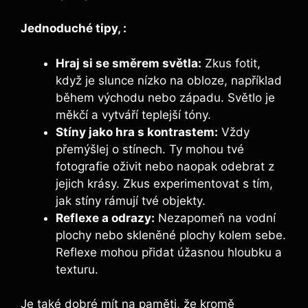
Jednoduché ⁢tipy, :
Hraj si se‍ směrem světla:
​Zkus fotit,⁤
když je slunce⁤ nízko ‌na obloze,⁤ například ​
během východu⁢ nebo⁢ západu. ⁤Světlo je
měkčí a vytváří teplejší tóny.
Stíny jako hra s kontrastem:
​Vždy
přemýšlej o stínech. Ty mohou tvé⁤
fotografie ‌oživit nebo naopak odebrat ⁤z
jejich krásy. Zkus experimentovat s tím,​
jak stíny rámují tvé objekty.
Reflexe a odrazy:
Nezapomeň na vodní⁢
plochy nebo skleněné plochy kolem sebe.
Reflexe mohou přidat úžasnou hloubku a
texturu.
Je také dobré mít ‍na paměti,‌ že kromě