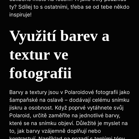
ty? Sdílej to ⁢s ostatními, třeba se‍ od tebe někdo
inspiruje!
Využití ⁣barev a
textur ve
fotografii
Barvy a textury ​jsou v Polaroidové⁤ fotografii jako
​šampaňské na oslavě – dodávají​ celému snímku
jiskru ⁢a osobnost. ​Když poprvé vytáhnete svůj⁣
Polaroid, určitě zaměříte na jednotlivé⁢ barvy,
které⁣ se na ⁣snímku objeví. Důležité je myslet​ na ​
to, ‌jak​ barvy vzájemně ⁣doplňují‍ nebo
kontrastují. ‍Například na pozadí s teplými tóny,