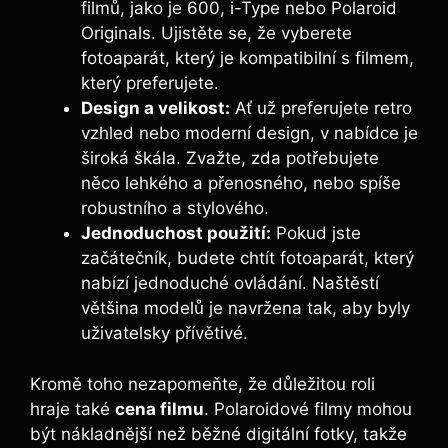
filmů, jako‌ je 600, i-Type nebo Polaroid
Originals.​ Ujistěte se,⁤ že vyberete
fotoaparát, ​který je kompatibilní‌ s filmem,
který ⁣preferujete.
Design a⁤ velikost:
‌Ať už preferujete retro​
vzhled ⁣nebo moderní design, v nabídce‍ je
široká⁢ škála.‌ Zvažte, zda potřebujete
něco lehkého a⁢ přenosného, nebo spíše ​
robustního a stylového.
Jednoduchost použití:
⁤Pokud jste
začátečník, budete chtít fotoaparát, který
‌nabízí jednoduché ovládání. Naštěstí
‍většina modelů je ⁢navržena tak, ‌aby⁤ byly
uživatelsky přívětivé.
Kromě toho nezapomeňte, že důležitou ‌roli
hraje také⁤
cena filmu
.⁣ Polaroidové filmy mohou
být‍ nákladnější než běžné⁢ digitální fotky, takže