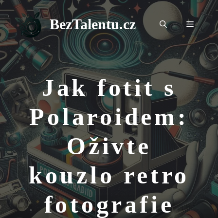
Přeskočit
na
BezTalentu.cz
Menu
obsah
Jak fotit s
Polaroidem:
Oživte
kouzlo retro
fotografie