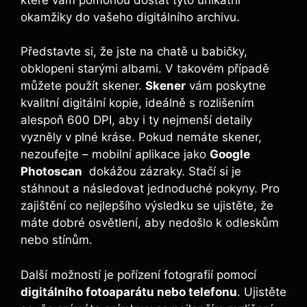
okamžiky do vašeho ⁢digitálního archivu.
Představte si, že⁢ jste na chatě u babičky,
obklopeni⁢ starými albami. V⁢ takovém případě
⁢můžete⁢ použít skener.‌
Skener
vám poskytne
kvalitní digitální ‌kopie, ideálně s ‍rozlišením
alespoň 600 DPI, ⁢aby⁤ i ty nejmenší detaily‍
vyzněly⁣ v plné kráse. Pokud nemáte skener,
nezoufejte – ​mobilní aplikace ⁣jako
Google
Photoscan
⁢ dokážou zázraky. Stačí‌ si je
stáhnout ⁢a následovat jednoduché pokyny.‍ Pro
zajištění ⁢co nejlepšího výsledku ⁤se ujistěte, že
máte dobré osvětlení, aby nedošlo⁢ k‌ odleskům⁢
nebo stínům.
Další možností je pořízení fotografií pomocí
digitálního fotoaparátu nebo telefonu
. Ujistěte