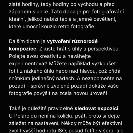
zlaté hodiny, ⁤tedy ‌hodiny po⁢ východu a⁢ před
západem ⁣slunce.​ Tato doba je pro ‍fotografování
ideální, jelikož nabízí teplé a jemné ⁣osvětlení,
které umocní ⁣kouzlo retro fotografie.
Dalším ⁣tipem ⁤je
vytvoření různorodé
kompozice
. Zkuste ‌hrát s úhly a perspektivou.
Polejte‌ svou⁣ kreativitu a neváhejte‍
experimentovat! ​Můžete například vyzkoušet⁣
fotit z nízkého‍ úhlu ⁤nebo nad hlavou,⁢ což přidá
snímkům jedinečný nádech. ‌A ⁤nezapomeňte na​
pozadí – ‌správně zvolené pozadí dokáže vaše ​
fotografie povýšit na zcela novou⁢ úroveň!
Také⁢ je důležité ‌pravidelně
sledovat‍ expozici
.
‌U Polaroidu ​není na⁤ kolíčku psát, proto si⁤ dejte
‌záležet na nastavení. Někdy⁢ může být efektivní⁤
zvolit ⁢vyšší hodnotu ISO, ⁤pokud ‍fotíte v šeru, ⁢ale