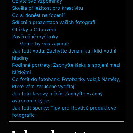
Oživte své vzpomínky
Skvělá příležitost ⁢pro kreativitu
Co si⁣ donést na focení?
Sdílení a‌ prezentace⁤ vašich fotografií
Otázky ⁢a ‌Odpovědi
Závěrečné myšlenky
Mohlo by vás zajímat:
Jak fotit vodu: Zachyťte dynamiku i klid vodní
hladiny
Rodinné portréty: Zachyťte lásku a spojení mezi
blízkými
Co fotit do fotobank: Fotobanky volají: Náměty,
které vám zaručeně vydělají
Jak fotit krvavý měsíc: Zachyťte vzácný
astronomický jev
Jak fotit šperky: Tipy pro třpytivé produktové
fotografie