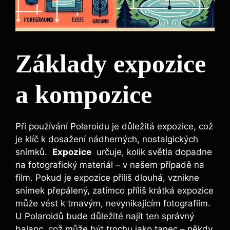
Základy expozice‍
a‍ kompozice
Při používání Polaroidu je ​důležitá ​expozice, což
je‌ klíč ​k dosažení nádherných,⁤ nostalgických
snímků. ​
Expozice
‌ určuje, kolik světla dopadne
na fotografický materiál – v⁢ našem⁣ případě na
film. Pokud je expozice ⁢příliš​ dlouhá, vznikne‍
snímek ​přepálený,⁢ zatímco příliš‍ krátká expozice
⁤může vést k tmavým,‍ nevynikajícím fotografiím.
U Polaroidů bude důležité najít ⁢ten ⁢správný
balanc, což může být ⁢trochu jako tanec – někdy