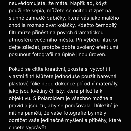
neuvědomujete,​ že ‌máte. Například, když
použijete sepia, ⁣můžete se ​ocitnout zpět na
slunné zahradě ‌babičky, která ‍vás⁢ jako malého
‍chodila⁢ rozmazlovat ​koláčky. Kdežto černobílý
filtr může přinést na povrch dramatickou
atmosféru večerního ‌města. Při výběru filtru si
dejte ‌záležet, protože ​dobře zvolený efekt umí
posunout fotografii na úplně‍ jinou ⁢úroveň.
Pokud ‌se cítíte kreativní, zkuste si ⁤vytvořit i
vlastní filtr! Můžete jednoduše použít barevné
plastové fólie⁤ nebo ‌dokonce přírodní ‍materiály, ​
jako jsou⁤ květiny či listy, které přiložíte k
objektivu. S Polaroidem je všechno ⁤možné ‌a
pravidla jsou tu, ​aby se‍ porušovala. Důležité‍ je
mít⁢ na paměti, ⁣že⁣ vaše ⁤fotografie ​by měly
odrážet vaše jedinečné myšlení a příběhy, které​
chcete vyprávět.