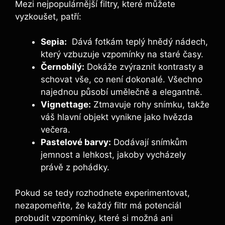
Mezi ⁣nejpopulárnější filtry, které můžete
vyzkoušet, patří:
Sepia:
⁣ Dává ‌fotkám​ teplý hnědý nádech,
který vzbuzuje ⁣vzpomínky na staré časy.
Černobílý:
Dokáže zvýraznit kontrasty ⁤a
schovat ‌vše, co ⁣není dokonalé. Všechno
‌najednou ⁤působí umělečně ⁣a‌ elegantně.
Vignettage:
Ztmavuje rohy‍ snímku, takže
váš hlavní objekt⁣ vynikne jako hvězda​
večera.
Pastelové barvy:
Dodávají snímkům
jemnost a ⁣lehkost, jakoby vycházely‌
právě z ⁢pohádky.
Pokud se ⁣tedy rozhodnete experimentovat,⁤
nezapomeňte, že​ každý filtr má potenciál
probudit⁤ vzpomínky,⁢ které‍ si⁢ možná ani