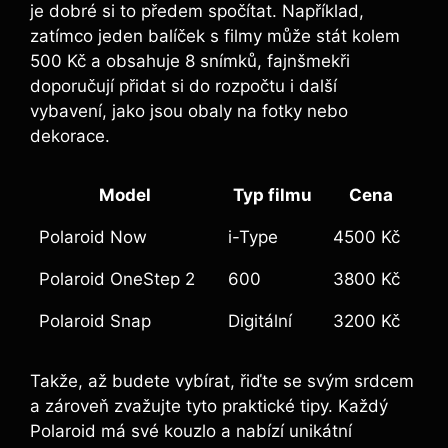
je dobré⁤ si to předem spočítat. Například,
zatímco ⁤jeden balíček s filmy⁤ může stát ‍kolem
500 Kč a obsahuje 8‌ snímků, fajnšmekři⁢
doporučují přidat si do rozpočtu i‌ další
⁢vybavení, jako jsou obaly​ na ‌fotky nebo
dekorace.
Model
Typ filmu
Cena
Polaroid Now
i-Type
4500 Kč
Polaroid OneStep 2
600
3800 Kč
Polaroid Snap
Digitální
3200 Kč
Takže,⁤ až budete⁢ vybírat, řiďte ​se ⁣svým srdcem
‍a‌ zároveň zvažujte tyto praktické tipy. ⁤Každý​
Polaroid má ‌své ‍kouzlo a ‌nabízí unikátní