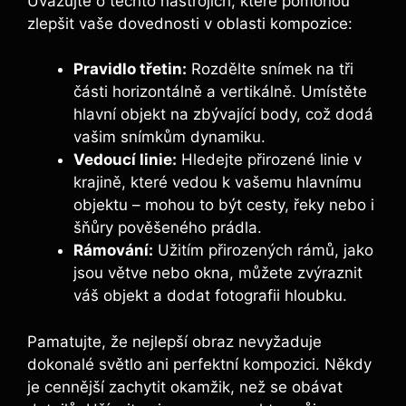
Uvažujte o těchto⁣ nástrojích, ‌které pomohou⁢
zlepšit vaše dovednosti v⁤ oblasti kompozice:
Pravidlo třetin:
⁢Rozdělte ⁤snímek na tři⁤
části horizontálně⁢ a ‍vertikálně.‌ Umístěte
hlavní objekt‍ na zbývající body, což dodá
vašim snímkům dynamiku.
Vedoucí linie:
Hledejte přirozené⁢ linie ⁤v
krajině, které vedou k vašemu hlavnímu
‍objektu – ⁤mohou‍ to být‍ cesty, řeky nebo ⁣i
šňůry pověšeného prádla.
Rámování:
Užitím přirozených rámů, jako
‍jsou větve nebo okna, můžete zvýraznit
váš objekt ‌a‍ dodat fotografii hloubku.
Pamatujte, ⁣že nejlepší obraz nevyžaduje
dokonalé ⁣světlo ani perfektní kompozici. Někdy
je cennější zachytit⁤ okamžik,⁤ než se obávat