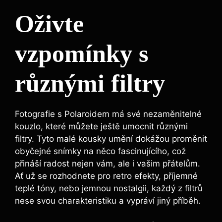
Oživte
vzpomínky⁢ s
různými filtry
Fotografie s Polaroidem má ‍své nezaměnitelné
⁣kouzlo, které ⁢můžete ještě umocnit různými
filtry. Tyto malé kousky⁢ umění dokážou​ proměnit
obyčejné snímky na něco‌ fascinujícího, což
přináší radost‍ nejen vám, ale‍ i vašim​ přátelům.⁤
Ať už se rozhodnete pro retro efekty, příjemné
teplé tóny,‌ nebo jemnou nostalgii, každý z filtrů
nese​ svou charakteristiku ⁣a vypráví jiný příběh.