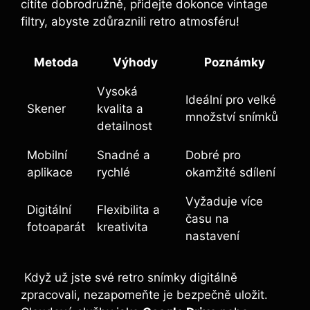
cítíte dobrodružně, přidejte dokonce vintage‍
filtry, abyste zdůraznili retro atmosféru!
Metoda
Výhody
Poznámky
Vysoká
Ideální pro velké
Skener
kvalita a
množství snímků
detailnost
Mobilní
Snadné a
Dobré ⁢pro
‌aplikace
rychlé
okamžité sdílení
Vyžaduje⁣ více
Digitální⁢
Flexibilita⁢ a
‍času ‍na
fotoaparát
kreativita
nastavení
⁤ Když už‍ jste své retro snímky digitálně‌
zpracovali, nezapomeňte ⁤je bezpečně‍ uložit.