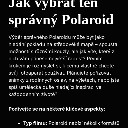
Jak vybrat ten
správný ⁣Polaroid
Výběr správného Polaroidu může být jako
hledání pokladu ​na středověké⁣ mapě – spousta⁤
možností ‌s různými kouzly, ale jak víte,⁢ který⁤ z
nich vám přinese ​největší radost? Prvním
⁢krokem je rozmyslet si, k čemu vlastně ‌chcete
svůj fotoaparát⁤ používat. Plánujete pořizovat
snímky z rodinných oslav, na⁤ výletech, nebo jste
spíš umělecká duše ​hledající inspiraci ve
⁣každodenním životě?
Podívejte ‌se‍ na některé klíčové aspekty:
Typ ⁢filmu:
Polaroid nabízí několik formátů