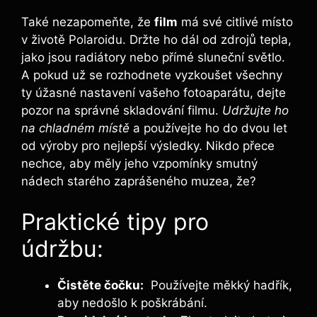
Také nezapomeňte, ⁢že
film
​má své citlivé ​místo
v životě Polaroidu. Držte⁤ ho dál od ‌zdrojů ​tepla,
jako jsou radiátory nebo přímé sluneční⁣ světlo.⁣
A ​pokud už‌ se rozhodnete vyzkoušet všechny
ty⁣ úžasné nastavení vašeho fotoaparátu,‍ dejte
pozor na správné skladování filmu.
Udržujte ho
na chladném místě
a používejte ho do ⁣dvou‌ let
od⁤ výroby⁢ pro nejlepší výsledky. Nikdo ‍přece
nechce, aby měly jeho vzpomínky ​smutný
nádech starého zaprášeného muzea, že?
Praktické ​tipy‌ pro
údržbu:
Čistěte čočku:
‌ Používejte měkký‌ hadřík,
aby⁣ nedošlo k poškrábání.