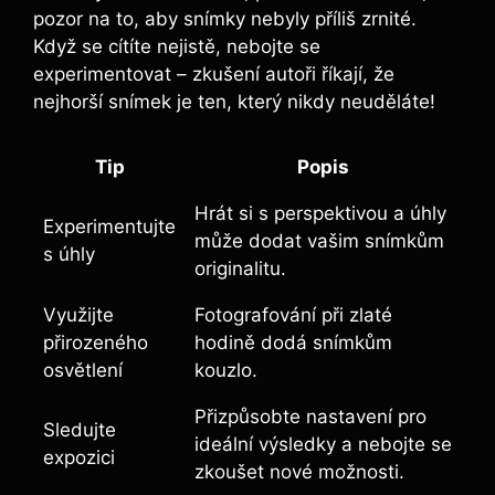
pozor na⁤ to, aby snímky nebyly příliš zrnité.
Když‌ se ⁣cítíte nejistě, ​nebojte se
experimentovat – zkušení autoři říkají, ⁢že
nejhorší⁢ snímek⁣ je ​ten, který nikdy⁢ neuděláte!
Tip
Popis
Hrát si⁢ s ⁢perspektivou a úhly
Experimentujte
může⁤ dodat⁤ vašim snímkům
⁣s úhly
originalitu.
Využijte
Fotografování ​při zlaté
přirozeného
hodině dodá snímkům
osvětlení
kouzlo.
Přizpůsobte​ nastavení pro
Sledujte⁢
ideální výsledky a nebojte se⁤
expozici
zkoušet nové možnosti.