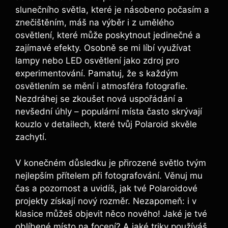
‍slunečního světla, které je ⁤násobeno‍ počasím a
znečištěním, máš na ⁣výběr i z umělého
osvětlení, které může ‌poskytnout jedinečné a
zajímavé efekty. Osobně se mi‌ líbí využívat⁢
lampy nebo ⁤LED osvětlení jako zdroj pro
experimentování. Pamatuj, že ‍s každým
osvětlením se mění i​ atmosféra ⁢fotografie.
Nezdráhej⁢ se zkoušet nová⁣ uspořádání a‌
nevšední úhly‌ – populární místa‌ často skrývají‌
kouzlo‌ v detailech, které tvůj Polaroid skvěle
zachytí.
V konečném ‍důsledku je přirozené ⁤světlo tvým‍
nejlepším přítelem při fotografování. ‌Věnuj​ mu
čas a pozornost ⁤a uvidíš, jak tvé Polaroidové
projekty ⁤získají⁤ nový rozměr. Nezapomeň: i v
klasice můžeš‍ objevit⁣ něco‍ nového! Jaké je tvé‌
oblíbené místo na ⁣focení? A jaké⁢ triky používáš