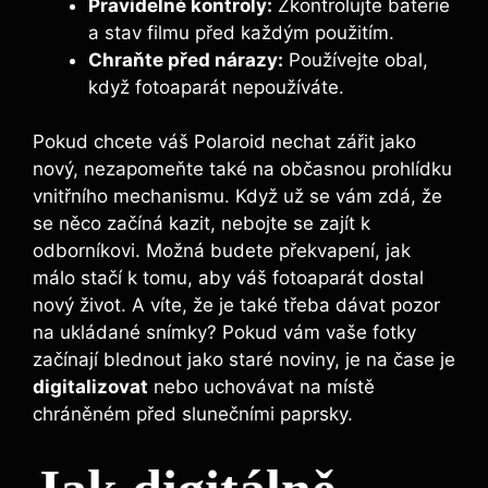
Pravidelné kontroly:
Zkontrolujte baterie
a⁢ stav⁤ filmu před‌ každým⁤ použitím.
Chraňte před nárazy:
Používejte⁢ obal,​
když ⁢fotoaparát nepoužíváte.
Pokud‌ chcete váš Polaroid ⁢nechat zářit ​jako
nový, nezapomeňte také na občasnou​ prohlídku⁣
vnitřního ⁤mechanismu. ⁢Když už⁤ se vám zdá, že‍
se něco‍ začíná kazit,‌ nebojte se zajít k⁣
odborníkovi. Možná budete překvapení, jak
málo stačí‍ k​ tomu, ⁣aby váš fotoaparát dostal
nový ⁤život. ⁣A víte, že je také‌ třeba dávat ‌pozor
na ⁢ukládané snímky? Pokud ⁣vám vaše fotky
začínají ‌blednout jako‌ staré ‌noviny, je ⁤na čase je
digitalizovat
nebo ‌uchovávat na ⁣místě
chráněném⁤ před slunečními paprsky.