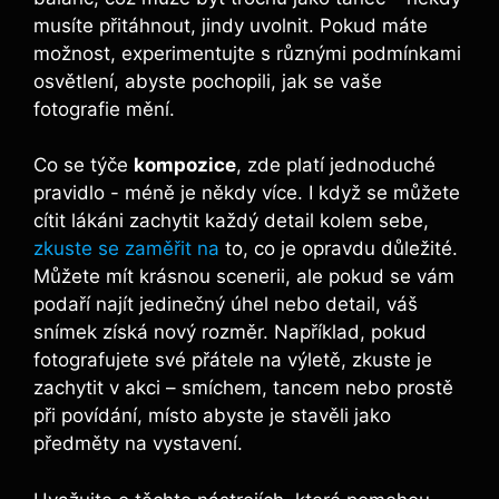
musíte přitáhnout, jindy ‍uvolnit. Pokud​ máte
možnost, experimentujte‌ s různými⁤ podmínkami⁣
osvětlení, abyste pochopili,⁤ jak se vaše
fotografie mění.
Co‌ se týče
kompozice
, ⁤zde platí ​jednoduché
pravidlo -⁢ méně je někdy⁢ více. I když se ‍můžete
cítit ​lákáni zachytit každý detail kolem sebe,‌
zkuste se zaměřit na
to,‍ co je opravdu důležité.
Můžete mít ⁢krásnou scenerii, ale pokud se⁤ vám⁢
podaří⁤ najít​ jedinečný úhel nebo detail, váš
‌snímek získá nový rozměr.⁣ Například, pokud⁢
fotografujete své ⁣přátele na‍ výletě, ‌zkuste je
zachytit v⁤ akci – smíchem, tancem nebo prostě ​
při povídání, místo abyste je stavěli ‌jako‍
předměty⁢ na​ vystavení.