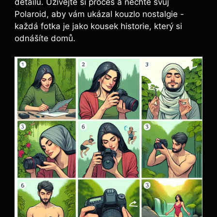
⁢detailů. ⁢Užívejte si proces‌ a ​nechte ⁣svůj
Polaroid, ⁣aby vám ukázal kouzlo nostalgie ⁣-⁢
každá ‍fotka je⁣ jako⁢ kousek historie, ‍který⁢ si
‍odnášíte domů.