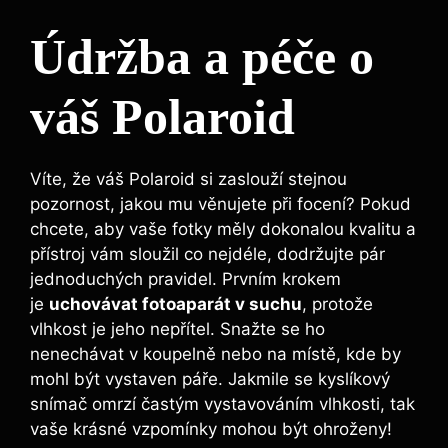
Údržba a péče o
váš ⁢Polaroid
Víte, že váš Polaroid si zaslouží stejnou
pozornost, jakou mu věnujete při focení? Pokud
⁣chcete, aby vaše fotky měly dokonalou kvalitu a
přístroj ⁣vám sloužil co nejdéle, dodržujte‌ pár
‍jednoduchých​ pravidel. Prvním krokem⁤
je
uchovávat fotoaparát v ‌suchu
,‌ protože
⁤vlhkost‌ je​ jeho ⁣nepřítel.⁣ Snažte ‌se ho⁤
nenechávat v‌ koupelně⁣ nebo na ‍místě, kde by
mohl být vystaven páře. Jakmile‌ se kyslíkový
snímač omrzí častým vystavováním‌ vlhkosti, tak⁤
vaše krásné vzpomínky mohou ⁣být ohroženy!