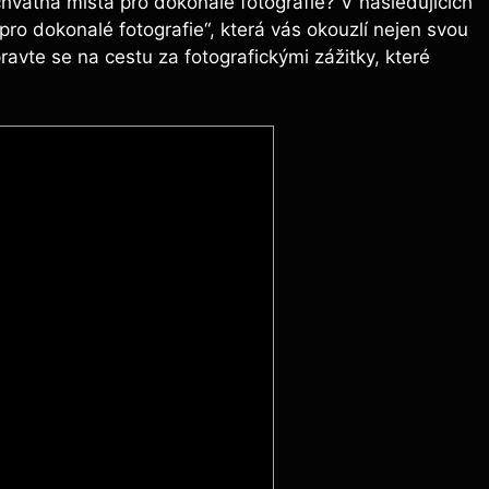
hvatná místa pro dokonalé fotografie? V následujících
ro dokonalé fotografie“, která vás okouzlí nejen svou
avte se na cestu za fotografickými zážitky, které