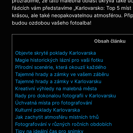
prozradíme, že tato malebná oblast ukrývá také úc
řádcích vám představíme „Karlovarsko: Top 5 míst p
krásou, ale také neopakovatelnou atmosférou. Připr
budou ozdobou vašeho fotoalba!
Obsah článku
Objevte skryté poklady Karlovarska
Magie historických lázní pro vaši fotku
Přírodní scenérie, která okouzlí každého
Tajemné hrady a zámky ve vašem záběru
Tajemné hrady a zámky v Karlovarsku
Kreativní výhledy na malebná města
Rady pro dokonalou fotografii v Karlovarsku
Úchvatná místa pro fotografování
Kulturní poklady Karlovarska
Jak zachytit atmosféru místních trhů
Fotografování v různých ročních obdobích
Tipy na ideální čas pro snímky