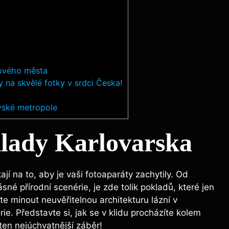
kového města
y na skvělé fotky v srdci Česka!
vské metropole
klady Karlovarska
jí na to, aby je vaši fotoaparáty zachytily. Od
é přírodní scenérie, je zde tolik pokladů, které jen
ete minout neuvěřitelnou architekturu lázní v
rie. Představte si, jak se v klidu procházíte kolem
 ten nejúchvatnější záběr!