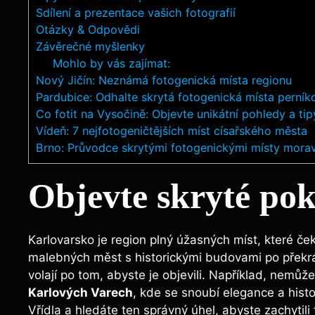
Sdílení a prezentace vašich fotografií
Otázky & Odpovědi
Závěrečné myšlenky
Mohlo by vás zajímat:
Nový Jičín: Neznámá fotogenická místa regionu
Pardubice: Odhalte skrytá fotogenická místa perní
Co fotit na Vysočině: Objevte unikátní pohledy a tip
Vídeň: 7 nejfotogeničtějších míst císařského města
Brno: Průvodce skrytými fotogenickými místy mora
Objevte skryté po
Karlovarsko je region plný úžasných míst, které čeka
malebných měst s historickými budovami po překrásn
volají po tom, abyste je objevili. Například, nemůž
Karlových Varech
, kde se snoubí elegance a histo
Vřídla a hledáte ten správný úhel, abyste zachytili