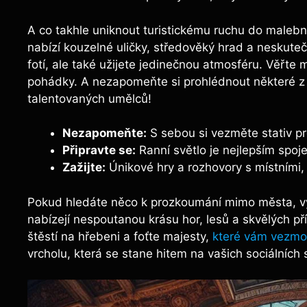
A co takhle uniknout turistickému ruchu do male
nabízí kouzelné uličky, středověký hrad a neskute
fotí, ale také užijete jedinečnou atmosféru. Věřte m
pohádky. A nezapomeňte si prohlédnout některé z mí
talentovaných umělců!
Nezapomeňte:
S sebou si vezměte stativ pro
Připravte se:
Ranní světlo je nejlepším spoje
Zažijte:
Únikové hry a rozhovory s místními, 
Pokud hledáte něco k prozkoumání mimo města, vyd
nabízejí nespoutanou krásu hor, lesů a skvělých pří
štěstí na hřebeni a foťte majesty,
které vám vezmo
vrcholu, která se stane hitem na vašich sociálních s