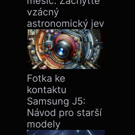
měsíc: Zachyťte
vzácný
astronomický jev
Fotka ke
kontaktu
Samsung J5:
Návod pro starší
modely