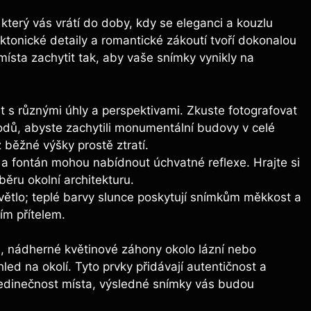
, který vás vrátí do doby, kdy se eleganci a kouzlu
ktonické detaily a romantické zákoutí tvoří dokonalou
o místa zachytit tak, aby vaše snímky vynikly na
 různými úhly a perspektivami. Zkuste fotografovat
dů, abyste zachytili monumentální budovy v celé
 z běžné výšky prostě ztratí.
 fontán mohou nabídnout úchvatné reflexe. Hrajte si
ěru okolní architekturu.
větlo; teplé barvy slunce poskytují snímkům měkkost a
ím přítelem.
, nádherné květinové záhony okolo lázní nebo
led na okolí. Tyto prvky přidávají autentičnost a
 jedinečnost místa, výsledné snímky vás budou