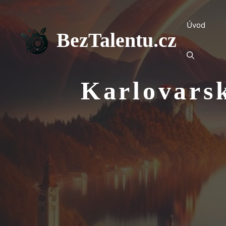
Přeskočit
na
Úvod
obsah
BezTalentu.cz
Karlovarsk