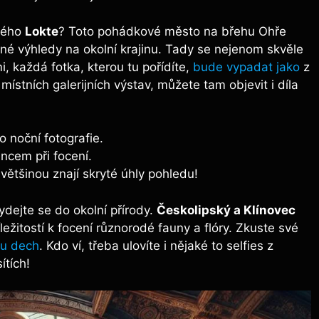
bného
Lokte
? Toto pohádkové město na břehu Ohře
čné výhledy na okolní krajinu. Tady se nejenom skvěle
i, každá fotka, kterou tu pořídíte,
bude vypadat jako
z
stních galerijních výstav, můžete tam objevit i díla
 noční fotografie.
ncem při focení.
většinou znají skryté úhly pohledu!
ejte se do okolní přírody.
Českolipský a Klínovec
ležitostí k focení různorodé fauny a flóry. Zkuste své
u dech
. Kdo ví, třeba ulovíte i nějaké to selfies z
ítích!