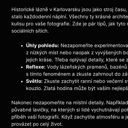
Historické lázně v Karlovarsku jsou jako stroj času
stalo každodenní náplní. Všechny ty krásné archite
kulisu pro vaše fotografie. Zde je pár tipů, jak tyt
sociálních sítích.
Úhly pohledu:
Nezapomeňte experimentovat s
z nízkých míst nebo naopak z vyvýšených bo
jejich kráse. Třeba oplývají detaily, které se
Reflexe:
Vody lázeňských pramenů, bazénů a
s tímto fenoménem a zkuste zahrnout do záb
Světlo:
Zkuste zachytit ranní nebo večerní s
kouzlo. Zlatá hodina může být vaším nejlepš
Nakonec nezapomeňte na místní detaily. Například
půvabné lavičky, na kterých si lidé vychutnávají poh
příběh vaší fotografii. Když zachytíte atmosféru a
provázet po celý život.