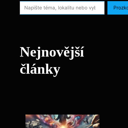
Prozk
Nejnovější
články