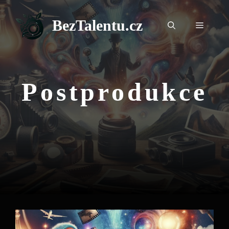
Přeskočit
na
BezTalentu.cz
Menu
obsah
Postprodukce