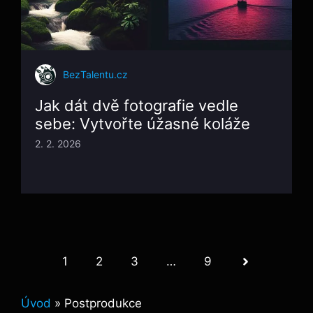
BezTalentu.cz
Jak dát dvě fotografie vedle
sebe: Vytvořte úžasné koláže
2. 2. 2026
1
2
3
…
9
Úvod
»
Postprodukce