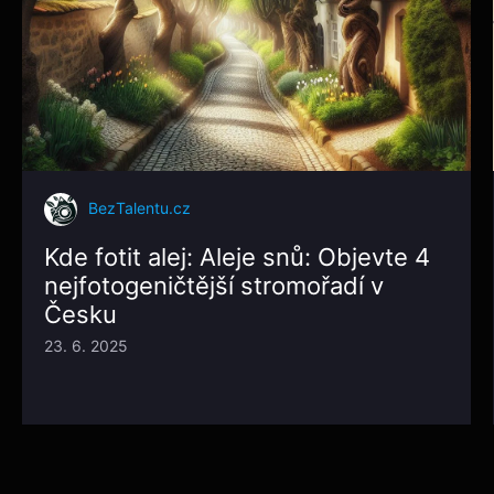
BezTalentu.cz
Kde fotit alej: Aleje snů: Objevte 4
nejfotogeničtější stromořadí v
Česku
23. 6. 2025