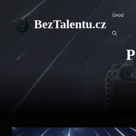
Přeskočit
na
Úvod
obsah
BezTalentu.cz
P