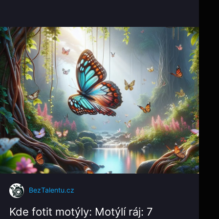
BezTalentu.cz
Kde fotit motýly: Motýlí ráj: 7