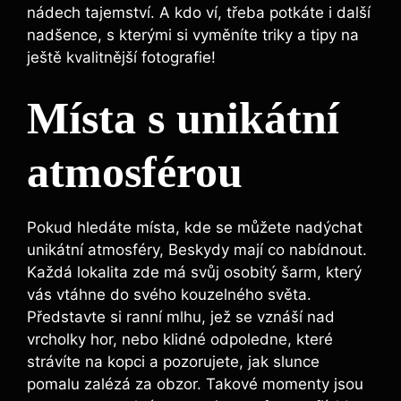
nádech ​tajemství. A kdo ví, třeba potkáte⁢ i další⁢
nadšence, s kterými si vyměníte⁢ triky a tipy na
ještě ⁤kvalitnější fotografie!
Místa s unikátní
atmosférou
Pokud ‌hledáte místa, kde se můžete nadýchat ​
unikátní atmosféry, Beskydy mají co nabídnout.
Každá lokalita zde⁢ má ‌svůj osobitý‌ šarm, který
vás vtáhne do svého kouzelného‌ světa.
Představte si ranní mlhu, jež se vznáší nad
vrcholky‍ hor, nebo⁤ klidné odpoledne, které
⁣strávíte ‌na kopci a pozorujete, jak slunce
pomalu zalézá⁤ za obzor. ⁤Takové momenty ‌jsou