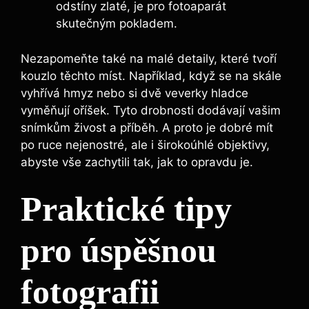
odstíny zlaté,‌ je ‌pro fotoaparát
skutečným pokladem.
Nezapomeňte také na ⁢malé detaily, které tvoří ​
kouzlo těchto míst. Například, když se na skále
vyhřívá hmyz nebo ⁣si dvě veverky hladce
vyměňují oříšek.‍ Tyto drobnosti dodávají vašim ​
snímkům živost‍ a příběh. A proto‍ je dobré⁣ mít
po ruce nejenostré,⁤ ale i širokoúhlé objektivy,
abyste vše ⁣zachytili tak, jak to opravdu je.
Praktické tipy
pro úspěšnou
fotografii