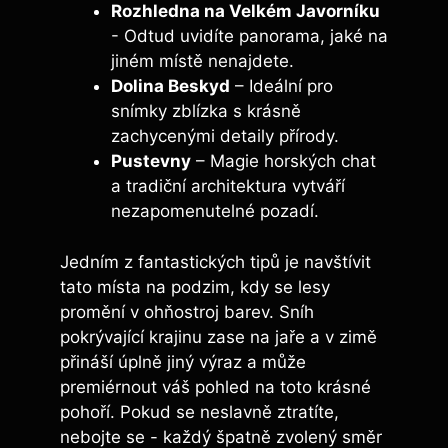
Rozhledna ⁤na Velkém Javorníku
-⁣ Odtud uvidíte ⁢panorama, jaké na
jiném místě nenajdete.
Dolina⁢ Beskyd
– Ideální⁢ pro
snímky zblízka s‌ krásně
zachycenými detaily přírody.
Pustevny
– ⁢Magie ⁢horských chat
a tradiční architektura vytváří
nezapomenutelné pozadí.
Jedním ​z fantastických⁣ tipů je navštívit
tato místa na podzim, kdy se lesy
promění v ⁢ohňostroj‍ barev. Sníh⁤
pokrývající ⁢krajinu zase na jaře a v zimě
přináší úplně jiný výraz⁣ a může
premiérnout váš pohled na toto krásné
pohoří. Pokud se neslavně ztratíte,
nebojte ⁣se ⁢- každý⁢ špatně zvolený směr