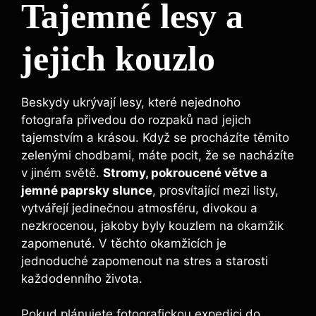
Tajemné lesy a
jejich kouzlo
Beskydy ukrývají lesy, které nejednoho
fotografa​ přivedou do rozpaků nad ‌jejich
tajemstvím a krásou.⁤ Když se‌ procházíte těmito
zelenými chodbami, máte pocit, že se nacházíte
v jiném‌ světě.
Stromy, pokroucené ​větve a
jemné paprsky slunce
, prosvítající ‍mezi listy,
vytvářejí jedinečnou atmosféru,⁤ divokou a
nezkrocenou, jakoby​ byly kouzlem ⁣na okamžik
zapomenuté. V těchto okamžicích​ je
⁤jednoduché zapomenout na stres a starosti
každodenního života.
Pokud plánujete fotografickou expedici do