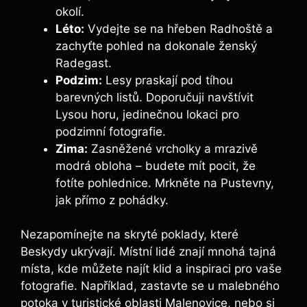
okolí.
Léto:
Vydejte se na hřeben Radhoště a
zachyťte pohled na dokonale⁢ ženský
Radegast.
Podzim:
‌Lesy praskají pod ​tíhou
barevných ⁤listů. Doporučuji navštívit
Lysou horu,​ jedinečnou lokaci pro
‍podzimní fotografie.
Zima:
Zasněžené‌ vrcholky a mrazivě‍
modrá obloha – budete⁢ mít pocit, že
fotíte pohlednice. Mrkněte na Pustevny,
jak přímo z pohádky.
Nezapomínejte na skryté poklady, které
Beskydy ukrývají. Místní⁤ lidé znají mnohá tajná
místa, kde můžete najít klid a inspiraci ‍pro ⁤vaše
fotografie.​ Například,​ zastavte se⁣ u malebného
potoka ⁤v turistické oblasti Malenovice, nebo si