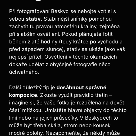
Při fotografování⁤ Beskyd⁤ se nebojte⁢ vzít si⁣ s
sebou⁢
stativ
.⁤ Stabilnější snímky pomohou
zachytit tu pravou atmosféru ⁣krajiny, zejména
při slabším osvětlení. Pokud plánujete ​fotit
během zlaté hodiny (tedy krátce​ po východu a
před západem slunce), ⁣stativ se ukáže ‌jako váš
nejlepší přítel. Osvětlení v těchto okamžicích
dokáže udělat z obyčejné fotografie něco
úchvatného.
Další důležitý⁣ tip je
dosáhnout správné
kompozice
. Zkuste ‍využít ⁤pravidlo třetin –
imagine si, že vaše‍ fotka je rozdělena​ na devět⁢
částí mřížkou.⁣ Umístěte hlavní objekty do těchto
linií nebo na jejich průsečíky. V Beskydech⁢ to
může být třeba skála, strom‍ nebo kousek
⁣modré oblohy. Nezapomeňte,⁤ že někdy⁢ může⁢