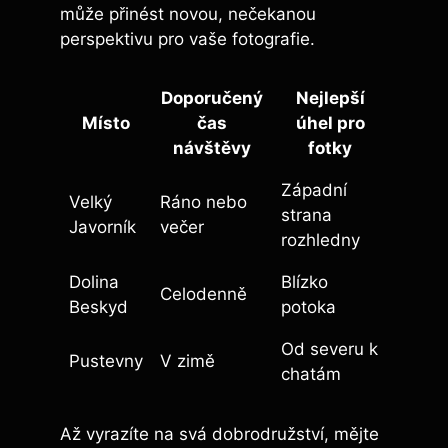
může​ přinést‌ novou, nečekanou
perspektivu pro vaše fotografie.
Doporučený
Nejlepší
Místo
čas
úhel ⁤pro
návštěvy
⁣fotky
Západní⁢
Velký
Ráno nebo
strana
Javorník
večer
rozhledny
Dolina
Blízko⁣
Celodenně
Beskyd
potoka
Od severu k
Pustevny
V zimě
chatám
Až ⁣vyrazíte na svá dobrodružství, mějte