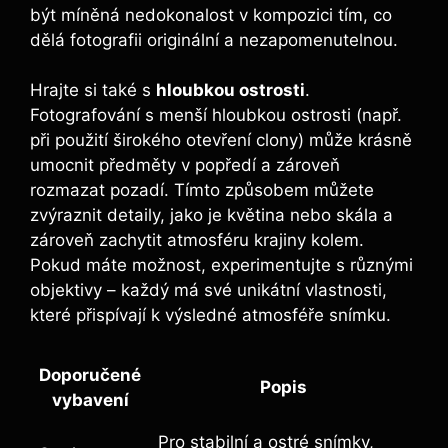
být‍ míněná nedokonalost v kompozici tím, co⁤
dělá fotografii originální a nezapomenutelnou.
Hrajte‍ si také s
hloubkou ostrosti
.
Fotografování ⁤s menší hloubkou ostrosti ‌(např.
při​ použití širokého otevření ⁢clony)​ může krásně
umocnit předměty v popředí a zároveň
rozmazat pozadí. Tímto způsobem můžete
zvýraznit detaily, ‍jako je květina nebo ⁣skála ‍a⁤
zároveň zachytit atmosféru krajiny kolem.‍
Pokud máte možnost, experimentujte s ​různými
objektivy –‍ každý ‌má své unikátní vlastnosti,
‍které přispívají k výsledné atmosféře snímku.
Doporučené‍
Popis
vybavení
Pro stabilní a ostré snímky,