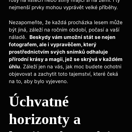
‌rosy na listech nebo stíny hrající si na zemi. ‌I ‍ty
‌nejmenší prvky mohou vyprávět velké příběhy.
Nezapomeňte, že každá procházka lesem může
být jiná, záleží na ročním období,​ počasí a vaší
náladě. ‌
Beskydy vám umožní stát se nejen
fotografem, ale⁣ i ‍vypravěčem, který
prostřednictvím svých snímků odhaluje
přírodní krásy a ​magii, jež se skrývá v každém‍
úhlu
. Záleží jen na⁢ vás, jak moc budete ochotni
objevovat a zachytit toto ​tajemství,⁣ které čeká
na to, aby bylo ⁣vyjeveno.
Úchvatné
horizonty a