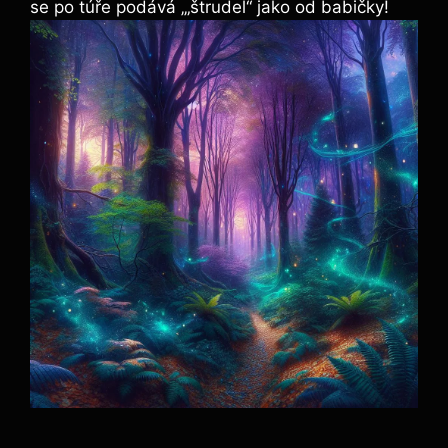
se po ‍túře podává ‚„štrudel“ jako od babičky!