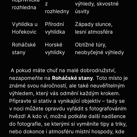
z
výhledy, skvostné
rozhledna
rozhledny
úsvity
Vyhlídka ​u
Přírodní
Západy slunce,
Hořekovic
vyhlídka
lesní atmosféra
Roháčské
Horské
Obtížné túry,⁢
stany
vyhlídky
neobyčejné výhledy
⁢ ⁣A pokud máte chuť ​na malé dobrodružství,
nezapomeňte na
Roháčské stany
. Toto místo je
známé svou náročností, ale také neuvěřitelným
výhledem, který vás odmění každým ​krokem.
Připravte si stativ a‍ vynikající objektiv – tady ⁣se
v noci můžete ⁢opravdu vyřádit s fotografováním
⁣hvězd! A‌ kdo ví, možná potkáte další nadšence
do fotografie, se kterými si vyměníte ‌tipy ‌a triky,‍
nebo dokonce i atmosféru místní ​hospody, kde