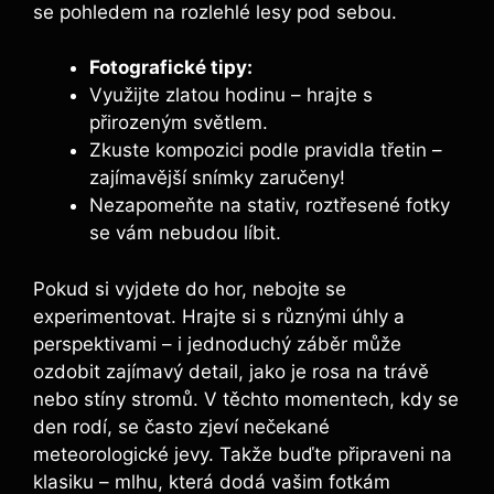
se pohledem na ‌rozlehlé lesy pod sebou.
Fotografické tipy:
Využijte zlatou hodinu – ​hrajte ​s
přirozeným světlem.
Zkuste kompozici podle pravidla třetin –
zajímavější snímky⁣ zaručeny!
Nezapomeňte na ​stativ, roztřesené‍ fotky
se vám ⁣nebudou líbit.
Pokud⁣ si vyjdete do hor, ⁢nebojte se
experimentovat. Hrajte si ‍s ‌různými úhly a
perspektivami – i jednoduchý záběr ⁢může⁢
ozdobit zajímavý detail, jako je‍ rosa na⁣ trávě‍
nebo stíny stromů. V těchto⁣ momentech,‍ kdy⁤ se
den rodí, se často ⁤zjeví nečekané
meteorologické jevy.‌ Takže buďte‍ připraveni⁤ na
klasiku – mlhu, která dodá vašim fotkám