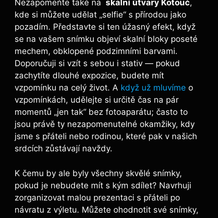
Nezapomeňte‌ také​ na
⁢ skalní útvary Kotouč
,
kde si můžete udělat ⁢„selfie“ s přírodou jako
pozadím. ‍Představte⁢ si ten úžasný efekt, když
se na ⁣vašem snímku ​objeví skalní bloky poseté‌
mechem,⁣ obklopené podzimními barvami.
‌Doporučuji si ⁢vzít s sebou⁣ i stativ — pokud
zachytíte dlouhé⁣ expozice, budete mít
‍vzpomínku na ‌celý život. A ‍
když už mluvíme
o
vzpomínkách, udělejte si určitě čas na pár
momentů „jen ‌tak“ bez fotoaparátu;⁢ často to
jsou právě ty ⁤nezapomenutelné okamžiky, kdy
jsme ‌s přáteli nebo rodinou, které ⁢pak v našich
srdcích zůstávají navždy.
K čemu​ by ale byly⁤ všechny skvělé snímky,
pokud je nebudete mít s kým sdílet? Navrhuji
zorganizovat malou prezentaci s přáteli⁤ po
návratu z výletu. ⁢Můžete ohodnotit své snímky,