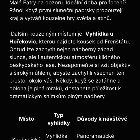
Malé Fatry⁣ na obzoru. ⁣Ideální doba pro focení?
Ráno! ‍Když první sluneční paprsky ⁤probouzejí
kraj a vytváří kouzelné hry světla a stínů.
⁢ Dalším kouzelným místem je ⁢
Vyhlídka u
Hořekovic
, kterou najdete kousek od Frenštátu.
Odtud‌ lze zachytit nejen nádherný západ‍
slunce, ale i ⁣autentickou atmosféru klidného
beskydského lesa. Nezapomeňte si vzít ‍objektiv
s ⁣širokým úhlem, abyste zachytili všechen⁢ ten
prostor ​okolo vás. Někdy,‌ když se zatáhne a
obloha je plná⁣ mraků, ⁤dostanete příležitost k⁣
dramatickým snímkům ⁣plným nádhery.
Typ
Místo
Důvody k ⁤návštěvě
vyhlídky
Vyhlídka
Panoramatické
Kopřivnická