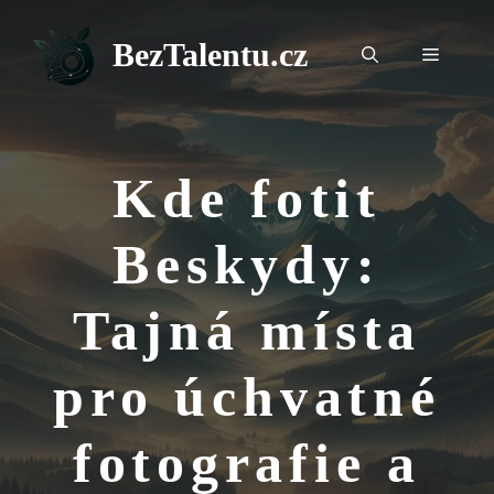
Přeskočit
na
BezTalentu.cz
Menu
obsah
Kde fotit
Beskydy:
Tajná místa
pro úchvatné
fotografie a