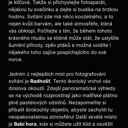
je klíčová. Takže si přichystejte fotoaparát,
nějakou tu svačinku⁤ a dejte si budíka na brzkou
hodinu. Svítání zde má něco kouzelného, a to
nejen kvůli barvám,‍ ale také atmosféře, která
vás obklopí. Počítejte s tím, že během tohoto
krásného rituálu se klidně⁤ může ⁣stát, že‌ uslyšíte
šumění přírody, zpěv ptáků a možná​ uvidíte i
nějakého​ toho zajíce pospíchajícího do ​své
norce.
Jedním‌ z nejlepších míst pro fotografování
svítání je
Radhošť
. Tento ikonický ⁣vrchol vás
doslova okouzlí. ‌Zdejší panoramatické výhledy
se na východě rozprostírají jako malířské plátno
plné pastelových ‌odstínů. Nezapomeňte⁣ si
přibalit ‍širokoúhlý objektiv, abyste zachytili ⁢tu
neopakovatelnou atmosféru! Další skvélé místo
⁤je
Babí hora
, kde si​ můžete užít klid a osvěžit