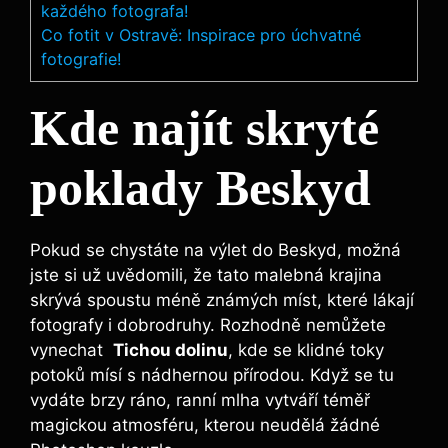
každého fotografa!
Co fotit v Ostravě: Inspirace pro úchvatné
fotografie!
Kde ⁢najít skryté
poklady Beskyd
Pokud se chystáte na výlet do Beskyd, možná
jste si už ‍uvědomili, že‌ tato malebná krajina
skrývá spoustu méně známých míst, které lákají
fotografy i dobrodruhy. Rozhodně nemůžete​
vynechat ⁣
Tichou dolinu
, kde se klidné toky
potoků mísí s nádhernou přírodou. Když⁣ se tu
vydáte brzy ráno, ranní⁢ mlha vytváří téměř
magickou atmosféru, kterou neudělá žádné