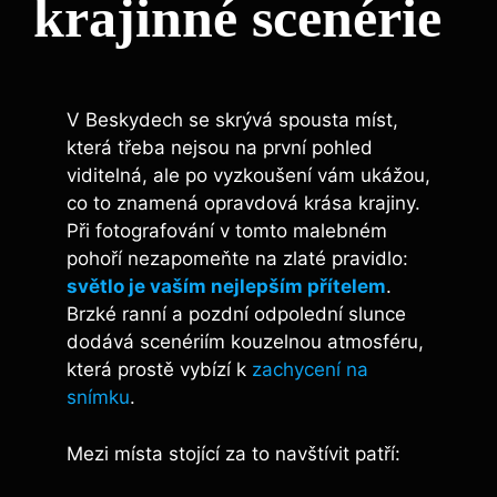
krajinné ⁣scenérie
V Beskydech ⁣se ⁣skrývá⁤ spousta míst,
⁢která třeba nejsou na první⁢ pohled
viditelná, ale po vyzkoušení⁤ vám ukážou,
co to znamená opravdová krása krajiny.
Při⁢ fotografování v tomto malebném
pohoří nezapomeňte⁣ na zlaté pravidlo:
světlo je vaším nejlepším přítelem
.
Brzké ranní a pozdní odpolední slunce
dodává scenériím kouzelnou atmosféru,
⁣která prostě vybízí k
zachycení na
snímku
.
Mezi místa stojící ‍za to navštívit patří: