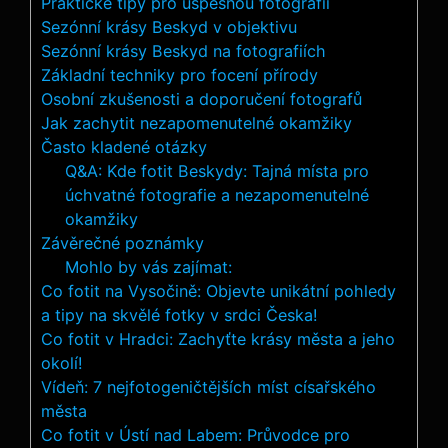
Praktické tipy pro úspěšnou fotografii
Sezónní krásy Beskyd v objektivu
Sezónní⁢ krásy Beskyd na fotografiích
Základní techniky pro focení přírody
Osobní zkušenosti ⁣a doporučení ⁢fotografů
Jak zachytit ​nezapomenutelné okamžiky
Často kladené otázky
Q&A: ⁤Kde fotit Beskydy: Tajná místa pro
⁤úchvatné fotografie a nezapomenutelné
okamžiky
Závěrečné⁤ poznámky
Mohlo by vás zajímat:
Co fotit na Vysočině: Objevte unikátní pohledy
a tipy na skvělé fotky v srdci Česka!
Co fotit v Hradci: Zachyťte krásy města a jeho
okolí!
Vídeň: 7 nejfotogeničtějších míst císařského
města
Co fotit v Ústí nad Labem: Průvodce pro