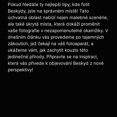
Pokud hledáte ty nejlepší ‍tipy,​ kde fotit
Beskydy, jste na správném místě! Tato
úchvatná oblast nabízí nejen malebné scenérie,‌
ale také skrytá‌ místa, která⁢ dokáží proměnit
vaše fotografie v⁣ nezapomenutelné ‌okamžiky. V‌
dnešním článku vás provedeme ‍po tajemných
zákoutích, jež čekají na váš fotoaparát, a‍
ukážeme vám, jak⁢ zachytit ⁢kouzlo ⁣této
jedinečné přírody. Připravte se na inspiraci,
která ⁢vás‌ přivede k objevování Beskyd z nové
perspektivy!