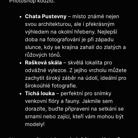
Photoshop kouzlo.
Chata Pustevny
– místo známé nejen
svou ⁢architekturou, ale i ⁣překrásným⁤
výhledem na okolní ⁣hřebeny.⁣ Nejlepší
doba na fotografování je při západu
slunce,⁤ kdy se ⁣krajina zahalí do zlatých‍ a
růžových tónů.
Rašková skála
–‍ skvělá lokalita ​pro
odvážné‌ vylezce.‌ Z jejího vrcholu můžete
zachytit široký záběr na údolí, ideální⁣ pro
širokoúhlé⁣ fotografie.
Tichá‍ louka
– perfektní pro snímky
venkovní‍ flóry a ​fauny. Jakmile sem
dorazíte, buďte připraveni na setkání se
srnami ⁤nebo zajíci, kteří vám mohou být
modely!