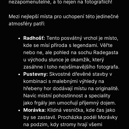
nezapomenutelné, a to nejen na fotografiích!
Mezi nejlepší místa pro uchopení této jedinečné ​
atmosféry patří:
Radhošť:
Tento posvátný vrchol je místo,
kde ⁤se mísí příroda s legendami. Věřte ​
nebo ne, ale⁢ pohled na ​sochu Radegasta
u východu ‌slunce​ je okamžik, který
zasáhne i toho nejvšímavějšího fotografa.
Pustevny:
Skvostné dřevěné stavby ‍v
kombinaci s malebnými výhledy na
‌hřebeny hor dodávají místu na‌ originalitě.
Navíc místní pohostinnost a‌ speciality
jako frgály jen umocňují příjemný‌ dojem.
Morávka:
Klidná vesnička, kde čas jako
by se zastavil.⁣ Procházka podél Morávky
na podzim, kdy ​stromy hrají všemi