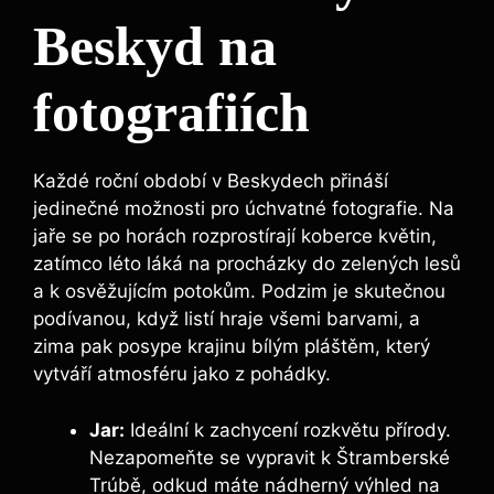
Beskyd na
fotografiích
Každé roční období v⁣ Beskydech přináší
jedinečné možnosti ⁣pro úchvatné fotografie. ‍Na
jaře se po horách rozprostírají ⁣koberce květin,
zatímco léto láká na procházky do zelených⁤ lesů
a⁣ k⁤ osvěžujícím potokům.‍ Podzim je skutečnou
podívanou, když listí hraje všemi barvami, a⁢
zima pak posype ‌krajinu ⁢bílým pláštěm, ‍který⁣
vytváří atmosféru jako z pohádky.
Jar:
Ideální k zachycení rozkvětu přírody.
Nezapomeňte ⁤se vypravit k Štramberské
Trúbě, odkud máte nádherný výhled na ​