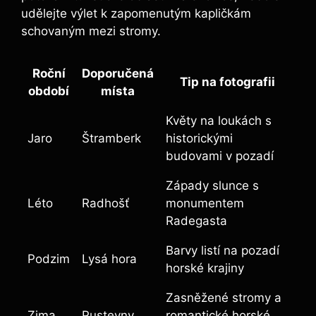
udělejte výlet k ⁢zapomenutým kapličkám
schovaným⁢ mezi stromy.
Roční
Doporučená‌
Tip na fotografii
⁣období
místa
Květy na ⁣loukách s
Jaro
Štramberk
historickými
⁣budovami v pozadí
Západy slunce s
Léto
Radhošť
‍monumentem​
Radegasta
Barvy listí na‍ pozadí
Podzim
Lysá ⁣hora
horské krajiny
Zasněžené stromy a
Zima
Pustevny
romantické horské