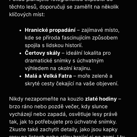
těchto lesů, ​doporučuji se zaměřit na‍ několik⁤
klíčových míst:
Hranické propadání
– zajímavé ‌místo,
kde se příroda fascinujícím​ způsobem
spojila s lidskou historií.
Čertovy skály
– ideální‍ lokalita pro
dramatické snímky s úchvatným
výhledem ⁢na okolní krajinu.
Malá a Velká Fatra
– moře ​zeleně⁣ a
skryté cesty čekající na vaše objevení.
Nikdy nezapomeňte na kouzlo
zlaté hodiny
–
brzo ráno nebo pozdě večer, kdy slunce‌
vycházejí nebo zapadá, osvětluje lesy‌ právě
tak, ‌jak to potřebujete ‍pro ⁢úchvatné‌ snímky.
Zkuste⁤ také ⁣zachytit detaily, jako jsou kapky