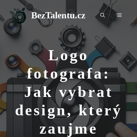
Přeskočit
na
BezTalentu.cz
Menu
obsah
Logo
fotografa:
Jak vybrat
design, který
zaujme