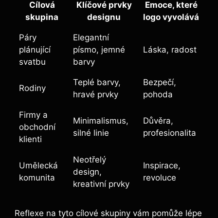
Cílová
Klíčové prvky
Emoce, které
skupina
designu
logo vyvolává
Páry
Elegantní
plánující
písmo, jemné
Láska, radost
svatbu
barvy
Teplé barvy,
Bezpečí,
Rodiny
hravé prvky
pohoda
Firmy a
Minimalismus,
Důvěra,
obchodní
silné linie
profesionalita
klienti
Neotřelý
Umělecká
Inspirace,
design,
komunita
revoluce
kreativní prvky
Reflexe na tyto cílové skupiny vám pomůže lépe