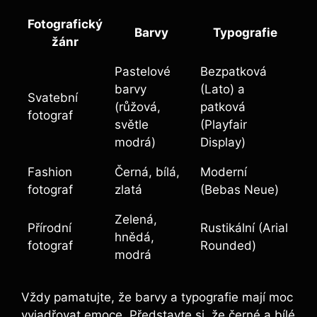
Fotografický
Barvy
Typografie
žánr
Pastelové
Bezpatková
barvy
(Lato) a
Svatební
(růžová,
patková
fotograf
světle
(Playfair
modrá)
Display)
Fashion
Černá, bílá,
Moderní
fotograf
zlatá
(Bebas Neue)
Zelená,
Přírodní
Rustikální (Arial
hnědá,
fotograf
Rounded)
modrá
Vždy pamatujte, že barvy a typografie mají moc
vyjadřovat emoce. Představte si, že černé a bílé