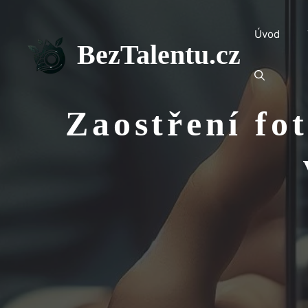
Přeskočit
na
Úvod
obsah
BezTalentu.cz
Zaostření fo