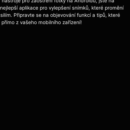
nástroje pro zaostření fotky na Androidu, jste na
ejlepší aplikace pro vylepšení snímků, které promění
ilím. Připravte se na objevování funkcí a tipů, které
přímo z vašeho mobilního zařízení!