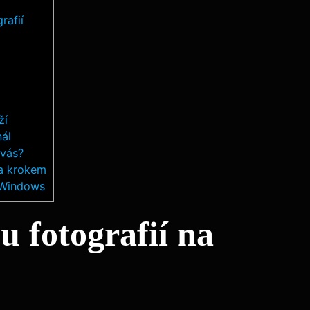
rafií
ží
nál
 vás?
za krokem
 Windows
 fotografií na