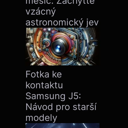
měsíc: Zachyťte
vzácný
astronomický jev
Fotka ke
kontaktu
Samsung J5:
Návod pro starší
modely