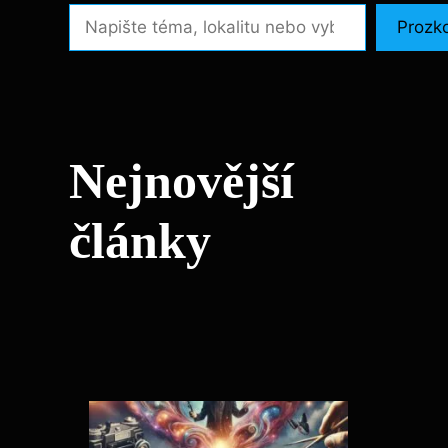
Prozk
Nejnovější
články