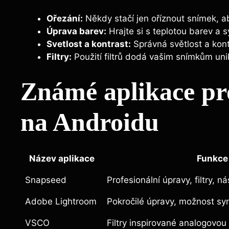
Ořezání:
Někdy stačí jen oříznout snímek, ab
Úprava barev:
Hrajte si s teplotou barev a sy
Svetlost a kontrast:
Správná světlost a kont
Filtry:
Použití filtrů dodá vašim snímkům uni
Známé aplikace pro
na Androidu
Název aplikace
Funkce
Snapseed
Profesionální úpravy, filtry, n
Adobe Lightroom
Pokročilé úpravy, možnost sy
VSCO
Filtry inspirované analogovou f