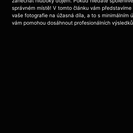
zanechat hluboký dojem. Pokud hledáte spolehlivé 
správném místě! V tomto článku vám představíme n
vaše fotografie na úžasná díla, a to s minimálním ús
vám pomohou dosáhnout profesionálních výsledků 