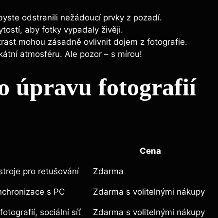
yste odstranili nežádoucí prvky z pozadí.
tostí, aby fotky vypadaly živěji.
rast mohou zásadně ovlivnit dojem z fotografie.
kátní atmosféru. Ale pozor – s mírou!
 úpravu fotografií
Cena
ástroje pro retušování
Zdarma
nchronizace s PC
Zdarma s volitelnými nákupy
otografií, sociální síť
Zdarma s volitelnými nákupy