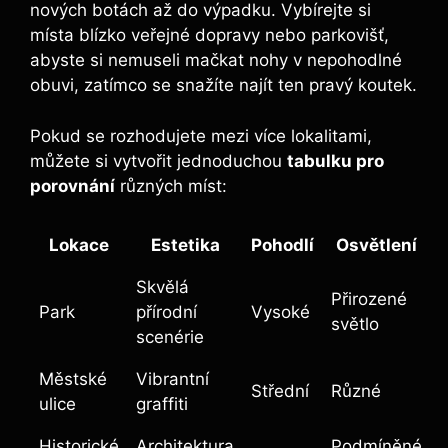
nových botách až do výpadku. Vybírejte si
místa blízko veřejné dopravy nebo parkovišť,
abyste si nemuseli mačkat nohy v nepohodlné
obuvi, zatímco se snažíte najít ten pravý koutek.
Pokud se rozhodujete mezi více lokalitami,
můžete si vytvořit jednoduchou
tabulku pro
porovnání
různých míst:
Lokace
Estetika
Pohodlí
Osvětlení
Skvělá
Přirozené
Park
přírodní
Vysoké
světlo
scenérie
Městské
Vibrantní
Střední
Různé
ulice
graffiti
Historické
Architektura
Podmíněné