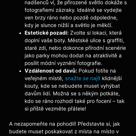
nadšenců ví, že přirozené světlo dokáže s
fotografiemi zázraky. Ideálně se vydejte
ven brzy ráno nebo pozdě odpoledne,
kdy je slunce nižší a světlo je měkčí.
Estetické pozadí:
Zvolte si lokaci, která
doplní vaše boty. Městské ulice s graffiti,
staré zdi, nebo dokonce přírodní scenérie
jako parky mohou dodat na atraktivitě a
posílit módní vyznění fotografie.
Vzdálenost od davů:
Pokud fotíte na
veřejném místě,
snažte se najít
klidnější
kouty, kde se nebudete muset vyhýbat
davům lidí. Možná se s někým potkáte,
kdo se ráno rozhodl také pro focení – tak
si příště vezměte přátele!
A nezapomeňte na pohodlí! Představte si, jak
budete muset poskakovat z místa na místo v