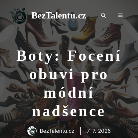
Přeskočit
na
BezTalentu.cz
Menu
obsah
Boty: Focení
obuvi pro
módní
nadšence
BezTalentu.cz
7. 7. 2026