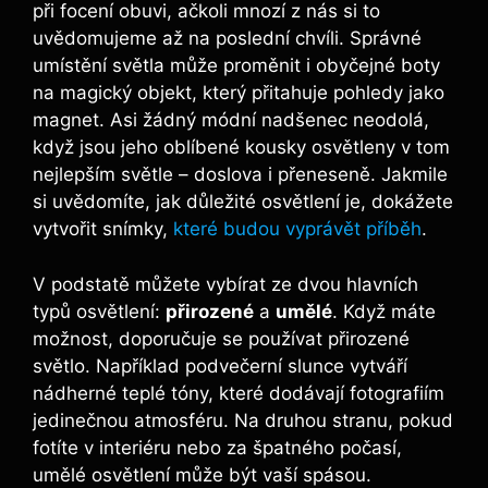
při focení obuvi, ačkoli mnozí z nás si to
uvědomujeme až na poslední chvíli. Správné
umístění světla může proměnit i obyčejné boty
na magický objekt, který přitahuje pohledy jako
magnet. Asi žádný módní nadšenec neodolá,
když jsou jeho oblíbené kousky osvětleny v tom
nejlepším světle – doslova i přeneseně. Jakmile
si uvědomíte, jak důležité osvětlení je, dokážete
vytvořit snímky,
které budou vyprávět příběh
.
V podstatě můžete vybírat ze dvou hlavních
typů osvětlení:
přirozené
a
umělé
. Když máte
možnost, doporučuje se používat přirozené
světlo. Například podvečerní slunce vytváří
nádherné teplé tóny, které dodávají fotografiím
jedinečnou atmosféru. Na druhou stranu, pokud
fotíte v interiéru nebo za špatného počasí,
umělé osvětlení může být vaší spásou.