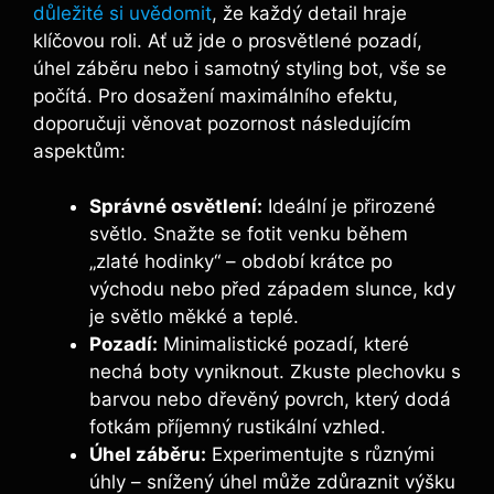
důležité si uvědomit
, že každý detail hraje
klíčovou roli. Ať už jde o prosvětlené pozadí,
úhel záběru nebo i samotný styling bot, vše se
počítá. Pro dosažení maximálního efektu,
doporučuji věnovat pozornost následujícím
aspektům:
Správné osvětlení:
Ideální je přirozené
světlo. Snažte se fotit venku během
„zlaté hodinky“ – období krátce po
východu nebo před západem slunce, kdy
je světlo měkké a teplé.
Pozadí:
Minimalistické pozadí, které
nechá boty vyniknout. Zkuste plechovku s
barvou nebo dřevěný povrch, který dodá
fotkám příjemný rustikální vzhled.
Úhel záběru:
Experimentujte s různými
úhly – snížený úhel může zdůraznit výšku