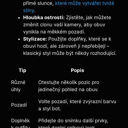
přímé slunce,
které může vytvářet tvrdé
stíny
.
Hloubka ostrosti:
Zjistěte, jak můžete
změnit clonu vaší kamery, aby obuv
vynikla na měkkém pozadí.
Stylizace:
Použijte doplňky, které se k
obuvi hodí, ale zároveň ji nepřebíjejí –
klasický styl může být někdy rozhodující.
Tip
Popis
Různé
Otestujte několik pozic pro
úhly
jedinečný pohled na obuv.
Volte pozadí, které zvýrazní barvu
Pozadí
a styl bot.
Doplněk
Přidejte do snímku další prvky,
k outfitu
které doplní celkový look.