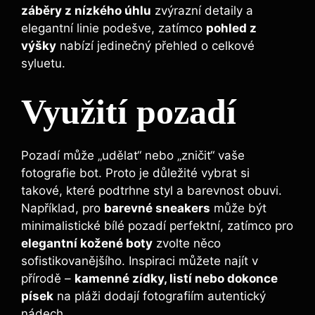
záběry z nízkého úhlu
zvýrazní detaily a
elegantní linie podešve, zatímco
pohled z
výšky
nabízí jedinečný přehled o celkové
syluetu.
Využití pozadí
Pozadí může „udělat“ nebo „zničit“ vaše
fotografie bot. Proto je důležité vybrat si
takové, které podtrhne styl a barevnost obuvi.
Například, pro
barevné sneakers
může být
minimalistické bílé pozadí perfektní, zatímco pro
elegantní kožené boty
zvolte něco
sofistikovanějšího. Inspiraci můžete najít v
přírodě –
kamenné zídky, listí nebo dokonce
písek
na pláži dodají fotografiím autentický
nádech.