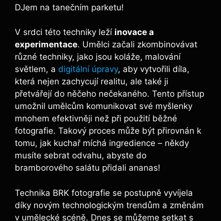
DJem​ na‍ tanečním parketu!
V srdci této techniky leží⁤
inovace a⁢
experimentace
. Umělci začali‌ zkombinovávat
různé techniky, jako jsou koláže, malování
světlem, a
digitální úpravy
, aby vytvořili ⁤díla,
⁤která⁢ nejen zachycují realitu, ⁣ale také⁤ ji
přetvářejí do něčeho nečekaného. Tento přístup‌
umožnil umělcům komunikovat své myšlenky
⁢mnohem efektivněji než při ‍použití běžné
fotografie. Takový proces může⁤ být přirovnán ​k
tomu, jak kuchař míchá ‌ingredience​ – někdy
musíte sebrat odvahu,‍ abyste do
⁢bramborového​ salátu přidali ananas!
Technika BRK⁣ fotografie se postupně‌ vyvíjela
díky novým ⁤technologickým ​trendům a změnám
v umělecké scéně. Dnes se můžeme setkat‍ s