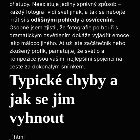
přístupy. Neexistuje jediný správný‍ způsob –
každý fotograf⁣ vidí ‌svět ⁣jinak, a ‌tak se nebojte⁢
hrát⁢ si s
odlišnými pohledy
a
osvícením
.
Osobně jsem zjistil, ‌že⁢ fotografie po bouři s
dramatickým osvětlením dokáže vyjádřit emoce
jako máloco jiného. Ať​ už jste začátečník nebo
‍zkušený ⁣profík,⁣ pamatujte, že světlo a
kompozice jsou vašimi nejlepšími ⁣spojenci ⁤na
cestě⁣ za dokonalým⁤ snímkem.
Typické chyby a
jak se jim
vyhnout
„`html