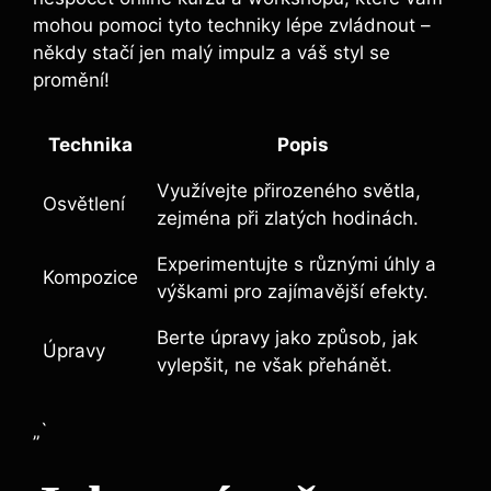
mohou pomoci⁤ tyto⁤ techniky lépe zvládnout​ –‍
někdy stačí jen​ malý⁣ impulz a váš ‍styl se‌
promění!
Technika
Popis
Využívejte přirozeného ​světla,⁢
Osvětlení
zejména při ⁢zlatých hodinách.
Experimentujte s různými ⁢úhly a⁣
Kompozice
výškami pro ‌zajímavější​ efekty.
Berte úpravy jako ‍způsob, jak
Úpravy
⁤vylepšit, ne však přehánět.
„`