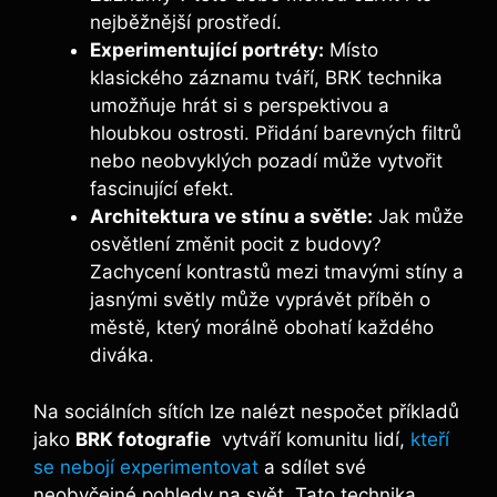
nejběžnější ​prostředí.
Experimentující portréty:
Místo‌
klasického záznamu tváří, BRK technika
umožňuje hrát​ si s‌ perspektivou a⁤
hloubkou ostrosti. Přidání barevných filtrů
nebo neobvyklých pozadí může vytvořit
fascinující efekt.
Architektura⁤ ve stínu ‍a světle:
Jak může
osvětlení změnit pocit z​ budovy? ​
Zachycení kontrastů ⁢mezi tmavými stíny a
jasnými světly ‌může vyprávět příběh ‍o
městě, který ​morálně obohatí každého
diváka.
Na sociálních sítích lze ⁤nalézt‌ nespočet příkladů
jako‍
BRK​ fotografie
‍ vytváří komunitu lidí, ‌
kteří
se nebojí experimentovat
​ a ⁢sdílet⁤ své
neobyčejné pohledy na svět. ‍Tato technika​