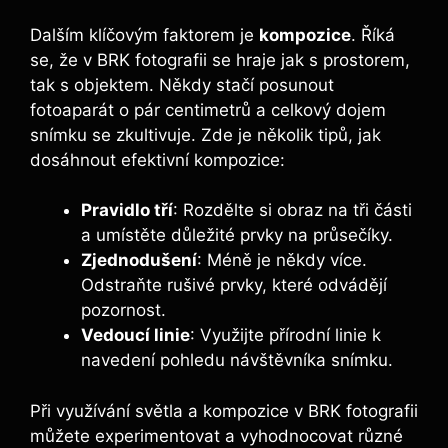
Dalším klíčovým faktorem je
kompozice
. Říká⁣
se, ​že v BRK​ fotografii se hraje jak s prostorem,
tak s objektem. ​Někdy stačí posunout
fotoaparát o pár centimetrů a celkový dojem
snímku se zkultivuje. Zde je několik tipů, jak
dosáhnout efektivní ‍kompozice:
Pravidlo tří
: Rozdělte ⁢si obraz ⁤na tři‌ části​
a ‌umístěte důležité prvky na průsečíky.
Zjednodušení
: Méně je někdy více.
Odstraňte ‌rušivé ‍prvky, které odvádějí
⁤pozornost.
Vedoucí linie
: ‌Využijte přírodní linie k
navedení pohledu návštěvníka snímku.
Při využívání světla a kompozice‍ v BRK fotografii⁤
můžete‌ experimentovat a vyhodnocovat různé