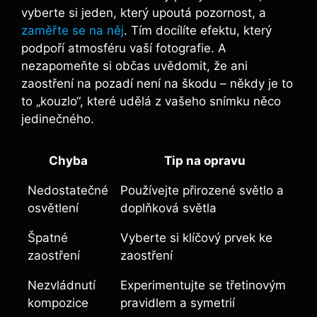
vyberte si jeden, který upoutá pozornost, a
zaměřte se na něj
. Tím docílíte efektu, který
‌podpoří atmosféru vaší fotografie. A
nezapomeňte si občas uvědomit, že ani
⁢zaostření⁣ na pozadí není na‌ škodu‌ – někdy je to
to „kouzlo“, které ⁤udělá z⁣ vašeho​ snímku‍ něco
jedinečného.
Chyba
Tip na ⁢opravu
Nedostatečné
Používejte přirozené světlo a
osvětlení
doplňková světla
Špatné
Vyberte si klíčový prvek ke
zaostření
zaostření
Nezvládnutí
Experimentujte‍ se třetinovým
kompozice
pravidlem a symetrií