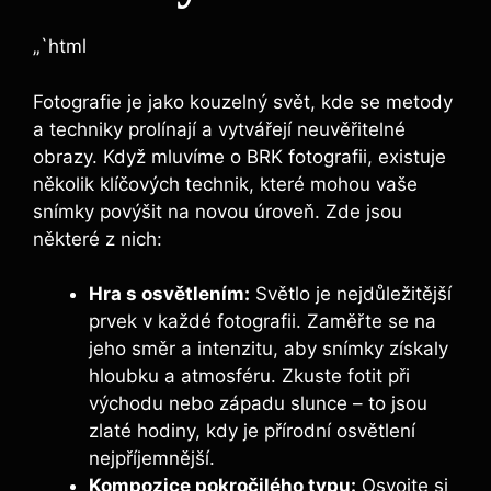
„`html
Fotografie je jako ⁤kouzelný svět, kde se metody
‍a techniky prolínají a‌ vytvářejí⁤ neuvěřitelné
obrazy.⁣ Když mluvíme o BRK fotografii, ⁢existuje
několik klíčových technik, ‌které mohou vaše
snímky povýšit na novou​ úroveň. ⁣Zde jsou‌
některé z nich:
Hra ⁣s osvětlením:
​Světlo je nejdůležitější
‌prvek v každé fotografii. Zaměřte se na
jeho⁣ směr⁢ a‌ intenzitu, aby⁤ snímky získaly
hloubku ‍a atmosféru. Zkuste fotit při ​
východu nebo​ západu slunce – to jsou
⁢zlaté hodiny, ‍kdy⁢ je přírodní ⁤osvětlení
nejpříjemnější.
Kompozice pokročilého ⁣typu:
Osvojte si