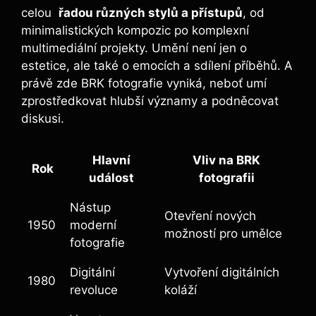
celou ‌
řadou​ různých stylů a přístupů
, od‌
minimalistických kompozic ‍po komplexní
multimediální projekty. ‌Umění ​není jen ⁤o
estetice, ale také o emocích ⁤a sdílení příběhů. A
právě zde BRK fotografie ‍vyniká, neboť umí
zprostředkovat hlubší významy ​a podněcovat
‍diskusi.
Hlavní⁣
Vliv na ‌BRK
Rok
událost
‌fotografii
Nástup
Otevření nových
1950
moderní
možností ⁣pro umělce
fotografie
Digitální
Vytvoření digitálních
1980
revoluce
koláží