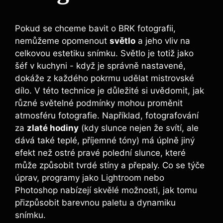
Pokud se ‍chceme ​bavit o⁤ BRK fotografii,
nemůžeme opomenout
světlo
a‍ jeho ‍vliv na
celkovou estetiku snímku. Světlo​ je totiž jako
šéf v kuchyni ‌- když‍ je‍ správně nastavené,
dokáže z každého pokrmu udělat mistrovské ​
dílo. V této technice je⁢ důležité si uvědomit, jak‌
různé světelné podmínky mohou proměnit
atmosféru ​fotografie. Například,‌ fotografování
‍za
zlaté hodiny
(kdy slunce nejen ‌že‌ svítí, ale
⁣dává⁣ také teplé, příjemné tóny) má úplně jiný
efekt než ostré⁢ pravé polední slunce, které
může ⁣způsobit tvrdé stíny a přepaly. Co ​se týče
úprav, programy⁤ jako Lightroom nebo⁢
Photoshop nabízejí skvělé možnosti, jak⁣ tomu
přizpůsobit⁢ barevnou paletu ‌a​ dynamiku
‌snímku.