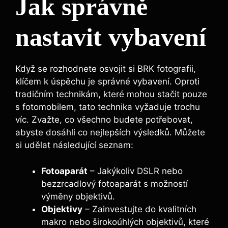
Jak správně
nastavit vybavení
Když⁢ se ⁣rozhodnete osvojit si BRK fotografii,⁢
klíčem k úspěchu ⁤je správné⁣ vybavení. ‍Oproti
tradičním⁤ technikám, které‍ mohou stačit ‍pouze
s fotomobilem, tato technika vyžaduje trochu
víc. Zvažte,‌ co všechno budete potřebovat,
abyste dosáhli co nejlepších‍ výsledků.‌ Můžete
si udělat ⁣následující seznam:
Fotoaparát
– Jakýkoliv​ DSLR nebo
bezzrcadlový fotoaparát s ⁤možností
výměny objektivů.
Objektivy
– Zainvestujte ⁤do kvalitních
makro ​nebo širokoúhlých ⁤objektivů,‌ které