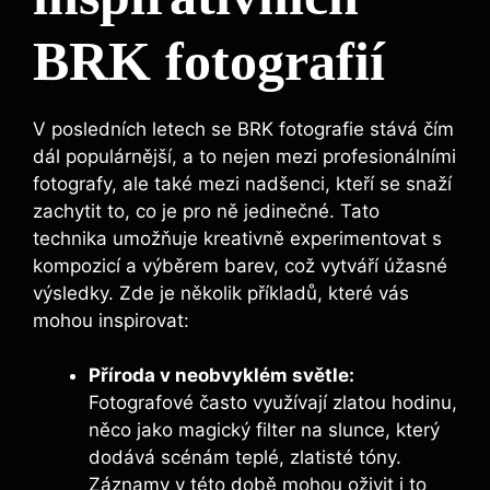
BRK fotografií
V posledních letech se BRK fotografie stává ⁢čím⁣
dál populárnější, ⁢a to ‍nejen ‍mezi profesionálními⁢
fotografy, ⁣ale také mezi​ nadšenci, kteří ⁢se snaží
zachytit to, ⁢co ⁢je pro ‍ně jedinečné.‌ Tato
technika ‌umožňuje kreativně experimentovat s
kompozicí a výběrem barev, což vytváří úžasné
výsledky. Zde je několik příkladů, ⁣které vás
mohou inspirovat:
Příroda v neobvyklém ‍světle:
⁢
Fotografové často využívají zlatou ‌hodinu,
‌něco jako magický ⁢filter na ‍slunce, který
dodává ⁤scénám teplé, zlatisté tóny.
Záznamy v této době mohou oživit i to