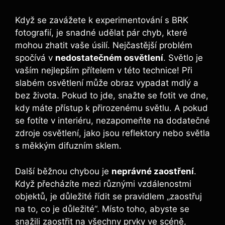
Když se⁤ zavážete k experimentování s BRK⁤
fotografií, je snadné ⁢udělat pár ⁣chyb, které
mohou zhatit vaše ⁤úsilí.‍ Nejčastější problém
spočívá⁣ v
nedostatečném osvětlení
. Světlo je
vaším nejlepším⁢ přítelem v⁢ této technice! Při
slabém osvětlení‍ může‍ obraz vypadat mdlý a​
bez života. Pokud to‍ jde, snažte se ⁣fotit ⁢ve dne,
kdy máte přístup k ‍přirozenému světlu. A pokud
se fotíte⁤ v interiéru, nezapomeňte na dodatečné
zdroje osvětlení, jako jsou reflektory nebo‌ světla
s měkkým difuzním​ sklem.
Další‌ běžnou ⁣chybou je
neprávné zaostření
.
Když přecházíte mezi různými vzdálenostmi
objektů,‌ je ‌důležité řídit ‌se ‌pravidlem ⁣„zaostřuj⁤
na to, ‍co je důležité“. Místo toho, ⁣abyste se
⁣snažili ‌zaostřit na⁢ všechny ‍prvky ve scéně,