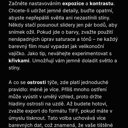
Začněte nastavováním
expozice
a
kontrastu
.
Chcete-li udržet jemné detaily, buďte opatrní,
abyste ‍nepřepálili světla ani nezastínili stíny.
Někdy ⁣stačí posunout‌ slidery jen pár bodů, aby
snímek ožil. Pokud jde o barvy,​ zvažte ⁣použití
nenápadných ⁣úprav saturace a⁣ tónů – ne každý
barevný film⁤ musí vypadat jak velikonoční
vajíčko. Jako tip, neváhejte experimentovat⁤ s
křivkami
. Umožňují ⁣vám jemně doladit světlo ‌a ​
stíny.⁤
A ⁢co se
ostrosti
týče, zde ‌platí​ jednoduché
⁢pravidlo: méně⁢ je více.⁤ Příliš mnoho ostření
může‌ vyústit v umělý vzhled, proto držte⁢
hladiny ​ostrosti na uzdě. Až budete hotovi,
‍zvažte export do formátu ⁤TIFF, ‌pokud máte v
úmyslu ​tisknout. Tato volba uchovává⁢ více
barevných dat, což⁤ znamená, ‌že vaše‌ tištěné