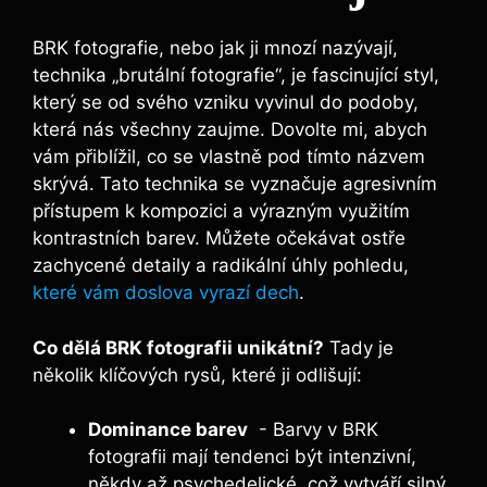
BRK fotografie, nebo ​jak ji mnozí nazývají,
technika ‌„brutální⁤ fotografie“, je⁤ fascinující styl,
který se ‍od⁢ svého vzniku vyvinul do podoby,
která nás všechny⁢ zaujme. Dovolte⁣ mi, ⁤abych⁢
vám přiblížil, co ​se ⁣vlastně⁣ pod tímto názvem
skrývá. Tato technika se vyznačuje ⁣agresivním⁢
přístupem ⁣k kompozici a výrazným využitím
⁢kontrastních barev. Můžete ⁣očekávat ostře
zachycené detaily a ⁣radikální‍ úhly pohledu,
které vám doslova vyrazí dech
.
Co dělá BRK ⁣fotografii unikátní?
Tady je
několik klíčových rysů, které ji ​odlišují:
Dominance barev
​ -​ Barvy v BRK
fotografii mají tendenci být intenzivní,
někdy až psychedelické, což vytváří silný