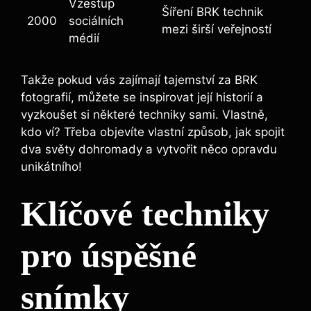
Vzestup
Šíření BRK technik​
2000
sociálních
mezi širší veřejností
médií
Takže pokud vás zajímají ⁣tajemství za ‌BRK
fotografií, můžete se inspirovat ⁣její historií a
vyzkoušet⁣ si některé techniky sami. Vlastně,
kdo ví? Třeba objevíte vlastní způsob, jak⁤ spojit
dva světy ⁤dohromady⁤ a⁤ vytvořit⁢ něco opravdu
⁢unikátního!
Klíčové techniky
pro ‍úspěšné
snímky