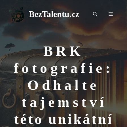
Přeskočit
na
BezTalentu.cz
Menu
obsah
BRK
fotografie:
Odhalte
tajemství
této unikátní