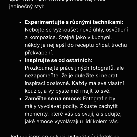
jedinečný styl:
Experimentujte ⁢s různými technikami:
⁢Nebojte se vyzkoušet nové úhly,⁣ osvětlení
a kompozice. Stejně jako⁢ v ⁢kuchyni,⁢
někdy⁤ je‍ nejlepší do receptu přidat trochu
překvapení.
Inspirujte se od ostatních:
​
Prozkoumejte práce‍ jiných ⁤fotografů, ale
nezapomeňte, že je důležité si nebrat
inspiraci doslovně. Každý má ⁤své vlastní
kouzlo, a vy ‌byste měli najít to své.
Zaměřte‌ se na emoce:
Fotografie by
měly⁤ vyvolávat‌ pocity. Zkuste zachytit
momenty, ⁤které vás ‍oslovují, ⁣a sledujte,
jaké emoce vyvolávají u ‌lidí kolem ​vás.
Jednou jsem⁤ se pokusil vytvořit ‌sérii fotek na