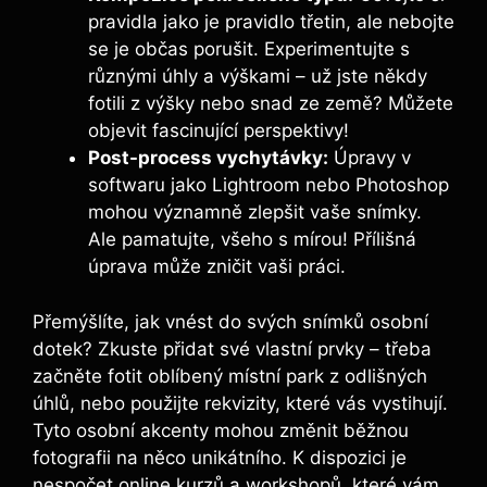
⁣pravidla jako je pravidlo třetin, ale⁤ nebojte
se ​je ⁢občas ‍porušit. Experimentujte s
různými úhly a výškami – už jste​ někdy ​
fotili z výšky‍ nebo‍ snad ​ze země?⁤ Můžete
objevit fascinující perspektivy!
Post-process ‍vychytávky:
Úpravy v‌
softwaru jako Lightroom‍ nebo Photoshop
mohou⁣ významně zlepšit vaše snímky.
Ale pamatujte, všeho s⁣ mírou! ‌Přílišná​
úprava může ⁤zničit vaši práci.
Přemýšlíte, jak vnést do svých ⁢snímků⁤ osobní
dotek? Zkuste přidat své vlastní⁢ prvky ⁣– třeba
začněte fotit oblíbený⁢ místní park⁤ z odlišných
‌úhlů,⁣ nebo použijte rekvizity, které vás⁤ vystihují.
Tyto osobní‍ akcenty‌ mohou ​změnit běžnou
fotografii ⁣na něco unikátního. ⁤K dispozici​ je
nespočet online kurzů⁤ a⁢ workshopů, které vám