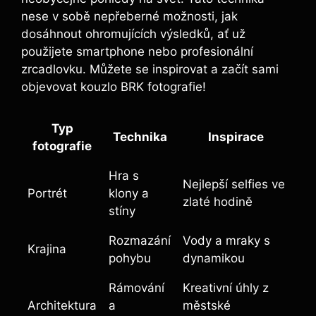
nese v ⁤sobě nepřeberné možnosti, jak
dosáhnout ohromujících ‌výsledků, ať už
použijete ‌smartphone nebo profesionální
zrcadlovku. Můžete se⁤ inspirovat a​ začít‌ sami‌
objevovat kouzlo BRK ⁣fotografie!
Typ
Technika
Inspirace
fotografie
Hra⁢ s
Nejlepší ​selfies ve
Portrét
klony⁤ a
zlaté ​hodině
stíny
Rozmazání
Vody a mraky s
Krajina
pohybu
dynamikou
Rámování
Kreativní úhly z
Architektura
a‍
městské