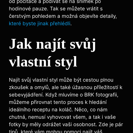
od počítače a podívat se na⁢ snímek po
hodinové pauze. Tak se můžete vrátit s
čerstvým pohledem⁣ a⁢ možná objevíte detaily,
které byste jinak přehlédli
.
Jak najít svůj
vlastní styl
Najít svůj vlastní⁢ styl může ⁢být cestou ⁤plnou
zkoušek a‌ omylů, ale také ⁢úžasnou příležitostí k
sebevyjádření. Když mluvíme o BRK⁤ fotografii,
⁤můžeme ​přirovnat⁣ tento proces k hledání
ideálního⁣ receptu na koláč. Něco,⁣ co nám
chutná, nemusí vyhovovat všem,⁤ a tak i vaše
fotky by měly odrážet vaši osobnost.‍ Zde⁤ je pár
tipů,​ které⁢ vám mohou⁢ pomoci najít váš