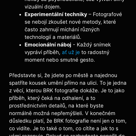
vizuální dojem.
Experimentální techniky
– Fotografové
se nebojí zkoušet‍ nové metody, které
‌často ⁤zahrnují míchání různých
‌technologií ‌a materiálů.
Emocionální náboj
​- Každý snímek
vypráví příběh,
ať už je
to⁢ radostný⁢
moment nebo smutné gesto.
Představte si, že jdete po⁣ městě ⁤a najednou
spatříte kousek ‌umění​ přímo na ⁣ulici. To⁢ je jedna⁣
z věcí, kterou BRK fotografie dokáže. Je to jako⁤
příběh, ⁤který ​čeká‌ na odhalení, a‌ to
prostřednictvím detailů, na které ⁢byste
⁤normálně možná ‌nepřemýšleli. V konečném
důsledku platí, že BRK‌ fotografie není ‌jen o tom,
co vidíte. Je ⁣to také ‍o tom, co cítíte ​a ‍jak to ⁣s
vámi⁤ rezonuje. Pokud⁣ se rozhodnete ponořit do