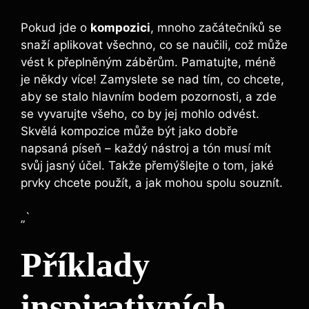
Pokud jde o
kompozici
, mnoho začátečníků se⁤
snaží aplikovat ⁤všechno, co‍ se naučili, což může
vést k přeplněným záběrům.‍ Pamatujte, méně
je ⁤někdy⁣ více!‍ Zamyslete se nad ​tím, co⁢ chcete,
aby ⁢se ⁤stalo⁣ hlavním bodem pozornosti,⁣ a zde
se vyvarujte všeho,‌ co by jej ⁢mohlo odvést.
Skvělá ⁤kompozice může ‌být jako dobře⁤
napsaná píseň –​ každý ‍nástroj‌ a ⁤tón musí mít
svůj jasný ‌účel. Takže ⁣přemýšlejte ‌o ⁢tom, jaké
prvky chcete použít, a jak ⁤mohou spolu souznít.
„`
Příklady⁣
inspirativních⁤