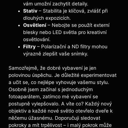
vám ‍umožní zachytit​ detaily.
Stativ
– Stabilita je klíčová,⁣ zvlášť⁢ při
dlouhých expozicích.
Osvětlení
– Nebojte se použít externí
blesky nebo LED světla pro kreativní
osvětlování.
Filtry
– Polarizační a ND filtry mohou
výrazně⁣ zlepšit vaše snímky.
Samozřejmě, že dobré ​vybavení je​ jen
polovinou úspěchu. Je důležité experimentovat
a ​učit⁢ se, co nejlépe vyhovuje vašemu stylu.
‍Osobně jsem začínal s jednoduchým
fotoaparátem, zatímco⁤ mé vybavení se
postupně vylepšovalo. A⁣ víte ⁤co? Každý nový‍
objektiv‍ a každé nové‌ světlo ‍otevřelo dveře k
něčemu⁣ úžasnému.‌ Doporučuji sledovat
pokroky a mít trpělivost – i malý pokrok může