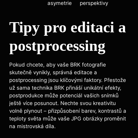
asymetrie
perspektivy
Tipy pro editaci a
postprocessing
Pokud chcete,⁢ aby⁤ vaše BRK fotografie
skutečně vynikly, správná‌ editace a
postprocessing⁣ jsou ⁤klíčovými faktory. Přestože⁣
už ⁣sama technika BRK přináší unikátní efekty,
postprodukce může potenciál​ vašich snímků
⁣ještě ‌více posunout. Nechte svou kreativitu
volně plynout ⁣– přizpůsobení ​barev, kontrastů a
teploty světa může ⁢vaše JPG obrázky proměnit
na mistrovská ​díla.