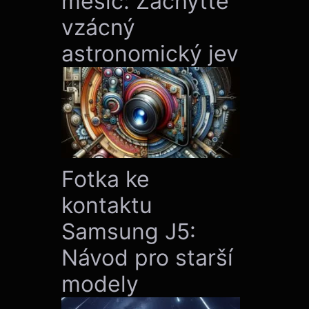
měsíc: Zachyťte
vzácný
astronomický jev
Fotka ke
kontaktu
Samsung J5:
Návod pro starší
modely