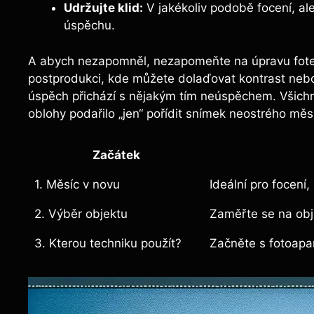
Udržujte klid:
V jakékoliv podobě focení, ale h
úspěchu.
A abych nezapomněl, nezapomeňte na úpravu fotek! 
postprodukci, kde můžete dolaďovat kontrast nebo
úspěch přichází s nějakým tím neúspěchem. Všichni
oblohy podařilo „jen“ pořídit snímek neostrého měs
Začátek
1. Měsíc v novu
Ideální pro focení,
2. Výběr objektu
Zaměřte se na obje
3. Kterou techniku použít?
Začněte s fotoapa