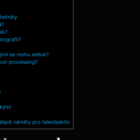
tečníky
á?
ník?
otografii?
erými se mohu setkat?
ost-processing?
u
zkými
jlepší náměty pro teleobjektiv