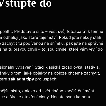
Vstupte do
pohltit. Představte si to – vést svůj fotoaparát k temné
m odhalují jako staré tajemství. Pokud jste někdy stáli
 zachytit tu podívanou na snímku, pak jste na správné
a tu pravou chvíli – to jsou chvíle, které vám vryjí do
ionální vybavení. Stačí klasická zrcadlovka, stativ a,
oznámky o tom, jaké objekty na obloze chceme zachytit,
které
základní tipy
pro úspěch:
ější místo, daleko od světelného znečištění měst.
ce a široké otevření clony. Nechte svou kameru