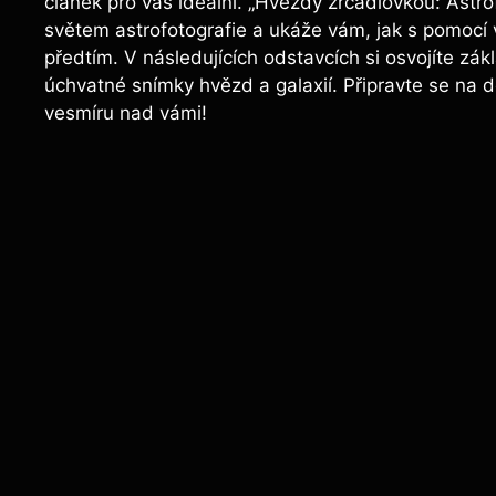
článek pro vás ideální. „Hvězdy zrcadlovkou: Astro
světem astrofotografie a ukáže vám, jak s pomocí v
předtím. V následujících odstavcích si osvojíte zákl
úchvatné snímky hvězd a galaxií. Připravte se na d
vesmíru nad vámi!