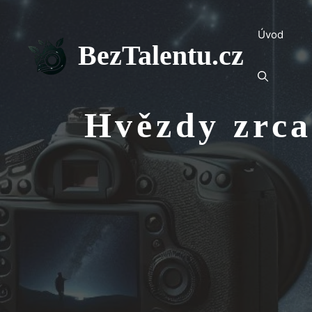
Přeskočit
na
Úvod
obsah
BezTalentu.cz
Hvězdy zrca