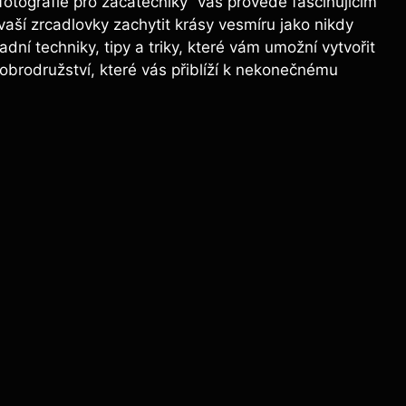
fotografie pro začátečníky“ vás provede fascinujícím
aší zrcadlovky zachytit krásy vesmíru jako nikdy
adní techniky, tipy a triky, které vám umožní vytvořit
obrodružství, které vás přiblíží k nekonečnému