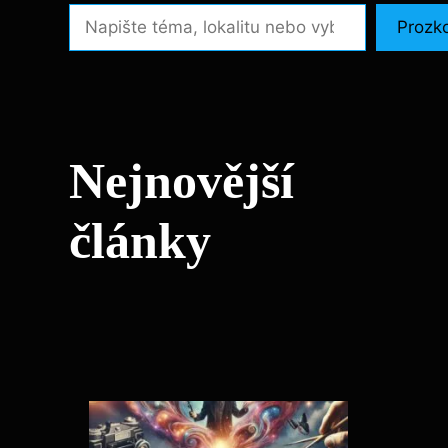
Prozk
Nejnovější
články