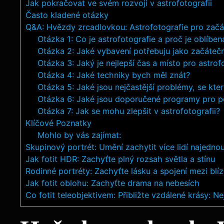
Jak pokračovat ve svém rozvoji v astrofotografii
Často kladené otázky
Q&A: Hvězdy zrcadlovkou: Astrofotografie pro začá
Otázka 1: Co je astrofotografie a proč je oblíben
Otázka 2: Jaké vybavení potřebuju jako začáteč
Otázka 3: Jaký je nejlepší čas a místo pro astrof
Otázka 4: Jaké techniky bych měl znát?
Otázka 5: Jaké jsou nejčastější problémy, se kt
Otázka 6: Jaké jsou doporučené programy pro p
Otázka 7: Jak se mohu zlepšit v astrofotografii?
Klíčové Poznatky
Mohlo by vás zajímat:
Skupinový portrét: Umění zachytit více lidí najedno
Jak fotit HDR: Zachyťte plný rozsah světla a stínu
Rodinné portréty: Zachyťte lásku a spojení mezi blí
Jak fotit oblohu: Zachyťte drama na nebesích
Co fotit teleobjektivem: Přibližte vzdálené krásy: Ne