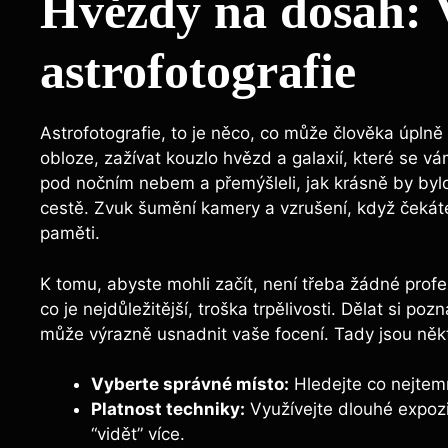
Hvězdy na dosah: 
astrofotografie
Astrofotografie, to je něco, co může člověka úplně 
obloze, zažívat kouzlo hvězd a galaxií, které se vá
pod nočním nebem a přemýšleli, jak krásně by bylo
cestě. Zvuk šumění kamery a vzrušení, když čekáte n
paměti.
K tomu, abyste mohli začít, není třeba žádné profes
co je nejdůležitější, troška trpělivosti. Dělat si p
může výrazně usnadnit vaše focení. Tady jsou ně
Vyberte správné místo:
Hledejte co nejtemn
Platnost techniky:
Využívejte dlouhé expozi
“vidět” více.