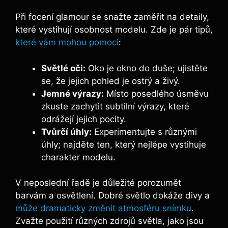
Při focení glamour se snažte zaměřit na detaily,
které vystihují osobnost modelu. Zde je pár tipů,
které vám mohou pomoci
:
Světlé oči:
Oko je okno do duše; ujistěte
se, že jejich pohled je ostrý a živý.
Jemné výrazy:
Místo posedlého úsměvu
zkuste zachytit subtilní výrazy, které
odrážejí jejich pocity.
Tvůrčí úhly:
Experimentujte s různými
úhly; najděte ten, který nejlépe vystihuje
charakter modelu.
V neposlední řadě je důležité porozumět
barvám a osvětlení. Dobré světlo dokáže divy a
může dramaticky změnit atmosféru snímku
.
Zvažte použití různých zdrojů světla, jako jsou