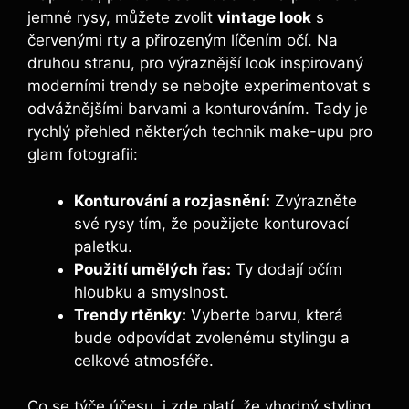
jemné rysy, můžete zvolit
vintage look
s
červenými rty a přirozeným líčením očí. Na
druhou stranu, pro výraznější look inspirovaný
moderními trendy se nebojte experimentovat s
odvážnějšími barvami a konturováním. Tady je
rychlý přehled některých technik make-upu pro
glam fotografii:
Konturování a rozjasnění:
Zvýrazněte
své rysy tím, že použijete konturovací
paletku.
Použití umělých řas:
Ty dodají očím
hloubku a smyslnost.
Trendy rtěnky:
Vyberte barvu, která
bude odpovídat zvolenému stylingu a
celkové atmosféře.
Co se týče účesu, i zde platí, že vhodný styling