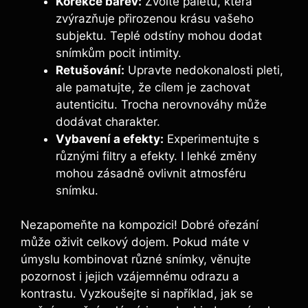
Korekce barev:
Zvolte paletu, která
zvýrazňuje přirozenou krásu vašeho
subjektu. Teplé odstíny mohou dodat
snímkům pocit intimity.
Retušování:
Upravte nedokonalosti pleti,
ale pamatujte, že cílem je zachovat
autenticitu. Trocha nerovnováhy může
dodávat charakter.
Vybavení a efekty:
Experimentujte s
různými filtry a efekty. I lehké změny
mohou zásadně ovlivnit atmosféru
snímku.
Nezapomeňte na kompozici! Dobré ořezání
může oživit celkový dojem. Pokud máte v
úmyslu kombinovat různé snímky, věnujte
pozornost i jejich vzájemnému odrazu a
kontrastu. Vyzkoušejte si například, jak se