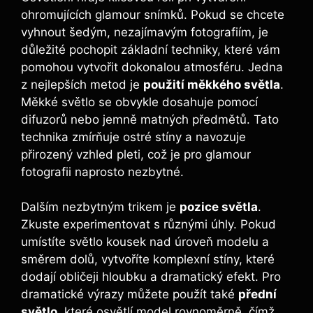
ohromujících glamour snímků. Pokud se chcete
vyhnout šedým, nezajímavým fotografiím, je
důležité pochopit základní techniky, které vám
pomohou vytvořit dokonalou atmosféru. Jedna
z nejlepších metod je
použití měkkého světla
.
Měkké světlo se obvykle dosahuje pomocí
difuzorů nebo jemně matných předmětů. Tato
technika zmírňuje ostré stíny a navozuje
přirozený vzhled pleti, což je pro glamour
fotografii naprosto nezbytné.
Dalším nezbytným trikem je
pozice světla
.
Zkuste experimentovat s různými úhly. Pokud
umístíte světlo kousek nad úroveň modelu a
směrem dolů, vytvoříte komplexní stíny, které
dodají obličeji hloubku a dramatický efekt. Pro
dramatické výrazy můžete použít také
přední
světlo
, které osvětlí model rovnoměrně, čímž