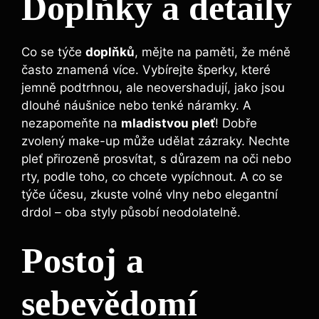
Doplňky a detaily
Co se týče
doplňků
, mějte na paměti, že méně
často znamená více. Vybírejte šperky, které
jemně podtrhnou, ale neovershadují, jako jsou
dlouhé náušnice nebo tenké náramky. A
nezapomeňte na
mladistvou pleť
! Dobře
zvolený make-up může udělat zázraky. Nechte
pleť přirozeně prosvítat, s důrazem na oči nebo
rty, podle toho, co chcete vypíchnout. A co se
týče účesu, zkuste volné vlny nebo elegantní
drdol – oba styly působí neodolatelně.
Postoj a
sebevědomí