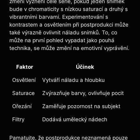
změní vyznění celé série, pokud jeden snímek
bude v chromaticity s nízkou saturací a druhý s
vibrantními barvami. Experimentování s
kontrastem a osvětlením při postprodukci může
také výrazně ovlivnit náladu snímků. To, co
může na první pohled vypadat jako pouhá
technika, se může změní na emotivní vyprávění.
Faktor
Účinek
Osvětlení
Vytváří náladu a hloubku
Saturace
Zvýrazňuje barvy, ovlivňuje pocit
Ořezání
Zaměřuje pozornost na subjekt
Filtry
Dodává umělecký nádech
Pamatujte, že postprodukce neznamená pouze