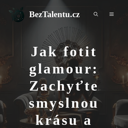
Přeskočit
na
BezTalentu.cz
Menu
obsah
Jak fotit
glamour:
Zachyťte
smyslnou
krásu a