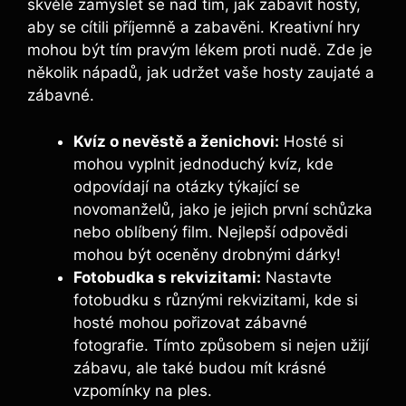
skvělé ​zamyslet⁢ se​ nad tím, jak zabavit hosty,
aby se cítili příjemně a‌ zabavěni. Kreativní hry
mohou být tím pravým ‍lékem proti nudě. Zde je
několik nápadů, jak udržet⁢ vaše hosty zaujaté a
⁢zábavné.
Kvíz o nevěstě a ​ženichovi:
⁣Hosté si
mohou vyplnit jednoduchý kvíz, kde
odpovídají na otázky týkající se⁤
novomanželů, jako je ⁣jejich⁤ první schůzka
nebo oblíbený film. Nejlepší odpovědi
mohou být oceněny drobnými dárky!
Fotobudka s rekvizitami:
Nastavte
fotobudku s různými rekvizitami, kde si
hosté mohou pořizovat zábavné
fotografie. Tímto způsobem si nejen užijí
zábavu, ale také budou mít krásné
vzpomínky na ples.