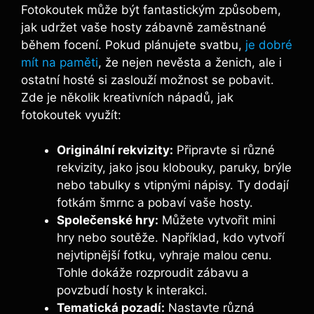
Fotokoutek může být fantastickým způsobem,
jak udržet vaše hosty zábavně zaměstnané
během focení. Pokud‌ plánujete svatbu,
je dobré
mít na paměti
, že nejen nevěsta a ženich, ⁤ale i‍
ostatní hosté ⁢si zaslouží možnost se pobavit.
Zde je několik kreativních nápadů, jak
fotokoutek využít:
Originální rekvizity:
Připravte ⁤si různé
rekvizity, jako ⁢jsou klobouky, paruky, brýle
nebo tabulky s vtipnými nápisy. ⁢Ty dodají
fotkám šmrnc a pobaví vaše hosty.
Společenské hry:
Můžete vytvořit‍ mini
hry nebo soutěže.‍ Například, kdo vytvoří
nejvtipnější fotku, vyhraje malou cenu.
Tohle dokáže rozproudit zábavu a
povzbudí hosty k interakci.
Tematická pozadí:
‍Nastavte různá