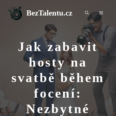
Přeskočit
na
BezTalentu.cz
Menu
obsah
Jak zabavit
hosty na
svatbě během
focení:
Nezbytné