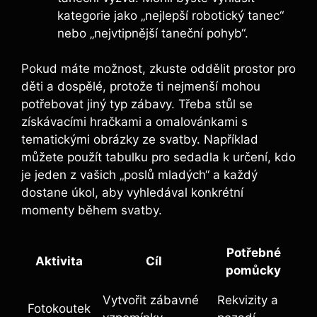
‌kategorie jako „nejlepší robotický tanec“
nebo „nejvtipnější taneční pohyb“.
Pokud máte možnost, zkuste oddělit prostor pro
děti a dospělé, protože ti nejmenší mohou
potřebovat jiný typ zábavy. Třeba stůl se
získávacími hračkami a omalovánkami s
tematickými obrázky ze svatby. Například
můžete použít ⁤tabulku pro sedadla k určení, kdo
je jeden z vašich „poslů mladých“ a každý
dostane úkol, aby‍ vyhledával konkrétní
momenty během svatby.
Potřebné
Aktivita
Cíl
pomůcky
Vytvořit zábavné
Rekvizity a
Fotokoutek