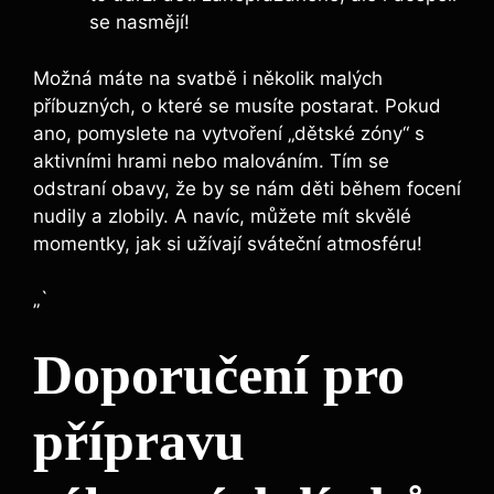
se nasmějí!
Možná máte ⁣na svatbě ‍i několik ⁣malých
příbuzných, o které se⁤ musíte postarat. ‌Pokud
ano, pomyslete na vytvoření „dětské zóny“ ⁤s
aktivními hrami⁣ nebo malováním. Tím se
odstraní obavy, že by se nám děti během focení
nudily a zlobily. A navíc, můžete mít skvělé
momentky, jak si užívají sváteční atmosféru!
„`
Doporučení pro
přípravu