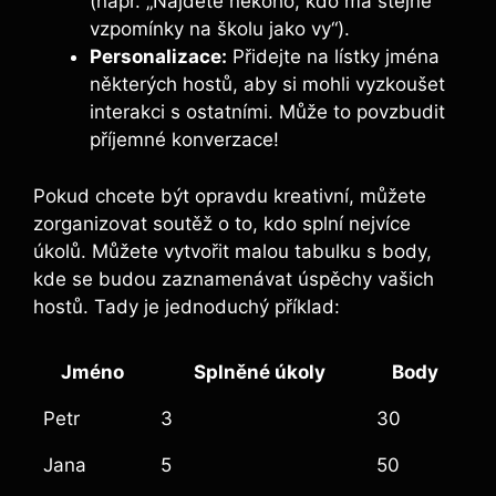
(např. „Najděte někoho, kdo⁤ má‍ stejné
vzpomínky‍ na školu jako vy“).
Personalizace:
Přidejte na​ lístky jména
některých ⁢hostů, aby ‍si mohli vyzkoušet
interakci s ostatními. Může to‌ povzbudit
příjemné konverzace!
Pokud chcete být​ opravdu kreativní, můžete
zorganizovat soutěž o to, kdo splní‍ nejvíce
úkolů. Můžete vytvořit malou ⁢tabulku s⁣ body,
kde se budou zaznamenávat úspěchy vašich
hostů. Tady je jednoduchý příklad:
Jméno
Splněné úkoly
Body
Petr
3
30
Jana
5
50