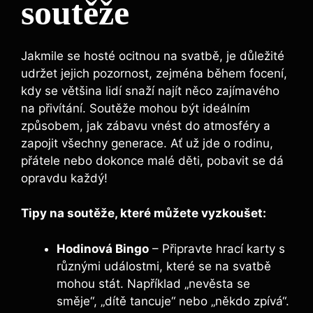
soutěže
Jakmile se hosté ocitnou na svatbě, ‌je⁣ důležité
udržet jejich pozornost, zejména během focení,
kdy se většina⁢ lidí snaží najít něco zajímavého
na přivítání. ⁤Soutěže mohou být ideálním
způsobem, jak zábavu vnést do atmosféry a
zapojit všechny generace. Ať už jde o rodinu,
přátele nebo dokonce malé děti, pobavit se‌ dá⁤
opravdu každý!
Tipy na soutěže, ​které můžete vyzkoušet:
Hodinová Bingo
‍– Připravte hrací karty⁣ s
různými událostmi, které se na svatbě
mohou stát. Například „nevěsta se⁤
směje“, „dítě tancuje“⁤ nebo „někdo zpívá“.