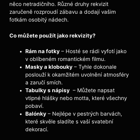
něco netradičního. Různé druhy rekvizit⁤
zaručeně rozproudí zábavu a dodají ‌vašim
fotkám osobitý ⁤nádech.
Co můžete použít jako rekvizity?
Rám na fotky
– Hosté se rádi vyfotí jako
v oblíbeném romantickém filmu.
Masky a klobouky
– Tyhle dokonale
poslouží k okamžitém uvolnění atmosféry
a zaručí​ smích.
Tabulky s nápisy
‌ – Můžete napsat
‌vtipné hlášky nebo motta, které všechny
pobaví.
Balónky
– Nejlépe v⁢ pestrých barvách,
které skvěle sladíte s⁤ vaší⁢ svatební
dekorací.