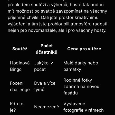
přehledem soutěží a výherců; hosté tak budou
mít ‌možnost po svatbě zavzpomínat na ​všechny
příjemné chvíle.​ Dali jste prostor kreativnímu
vyjádření a tím jste prohloubili atmosféru radosti
nejen ​pro novomanžele, ale ‌i ⁢pro‌ všechny‍ hosty.
Počet
Soutěž
Cena pro vítěze
účastníků
Hodinová
Jakýkoliv
Malé dárky nebo
Bingo
počet
památky
Rodinné fotky
Focení
Dva a ⁤více
zdarma na⁣ novou
challenge
týmů
fasádu
Kdo to
Vystavené
Neomezeně
je?
fotografie v rámech