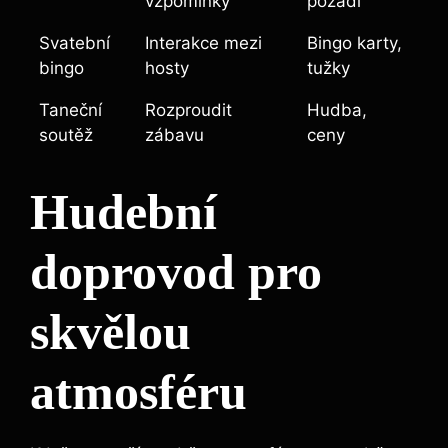
vzpomínky
pozadí
Svatební
Interakce mezi
Bingo karty,
bingo
hosty
⁢tužky
Taneční
Rozproudit
Hudba,
soutěž
zábavu
ceny
Hudební
doprovod pro
skvělou
atmosféru