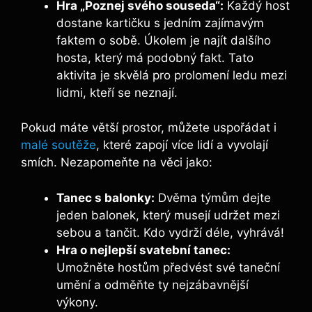
Hra „Poznej svého souseda“:
Každý ⁤host
dostane kartičku s jedním zajímavým
faktem o sobě. Úkolem je najít ‌dalšího
hosta, který má podobný fakt. Tato
aktivita je skvělá pro prolomení ledu mezi
lidmi, kteří se neznají.
Pokud⁣ máte​ větší prostor, můžete uspořádat i
malé soutěže
, které zapojí více lidí a vyvolají
smích. Nezapomeňte na věci jako:
Tanec s balonky:
Dvěma týmům dejte
jeden balonek, který musejí udržet mezi
sebou a tančit. Kdo vydrží déle, vyhrává!
Hra o nejlepší svatební tanec:
Umožněte hostům předvést své taneční
umění a⁢ odměňte ty⁤ nejzábavnější
výkony.