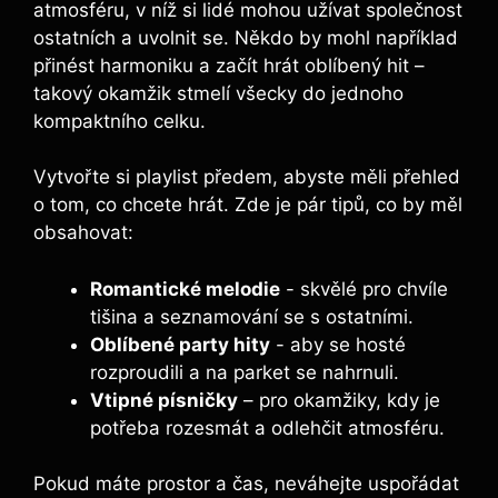
atmosféru, v níž si lidé mohou užívat společnost
ostatních a uvolnit se. Někdo ⁣by mohl například
přinést harmoniku a začít hrát oblíbený​ hit –
takový okamžik stmelí všecky do jednoho
kompaktního celku.
Vytvořte si playlist předem, abyste​ měli přehled‍
o tom, co chcete hrát.‍ Zde je pár tipů, co⁣ by měl
obsahovat:
Romantické ​melodie
⁤- skvělé ​pro chvíle
tišina a⁤ seznamování se s ostatními.
Oblíbené party hity
‌- aby se hosté
rozproudili a na parket se nahrnuli.
Vtipné písničky
– pro okamžiky, kdy je
potřeba rozesmát a odlehčit atmosféru.
Pokud⁣ máte prostor a čas,‌ neváhejte​ uspořádat