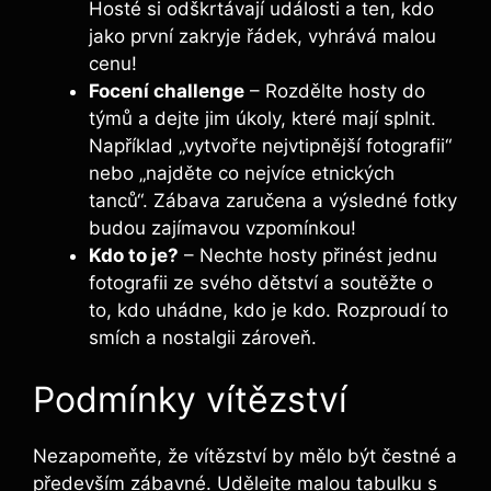
Hosté si odškrtávají události⁢ a ten, kdo
jako první zakryje řádek, vyhrává malou
cenu!
Focení challenge
– Rozdělte hosty ⁤do
týmů a dejte jim úkoly, které mají splnit.
Například „vytvořte nejvtipnější fotografii“
nebo „najděte co⁣ nejvíce etnických
tanců“. Zábava zaručena a výsledné fotky
budou zajímavou vzpomínkou!
Kdo to je?
– Nechte hosty přinést jednu‌
fotografii ze ⁢svého dětství a soutěžte o
to, kdo ‍uhádne, kdo⁣ je kdo. Rozproudí to
smích a nostalgii zároveň.
Podmínky vítězství
Nezapomeňte, že vítězství by mělo být čestné a
především zábavné. Udělejte malou tabulku s