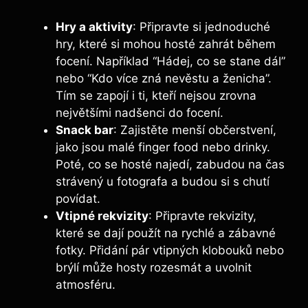
Hry a ⁤aktivity
: Připravte si ‌jednoduché
hry, které si mohou hosté zahrát během
focení. Například “Hádej,‍ co se ⁤stane dál”
nebo “Kdo⁤ více zná nevěstu a ženicha”.
Tím se zapojí i ti, kteří nejsou zrovna
největšími nadšenci do focení.
Snack ⁣bar
: Zajistěte menší občerstvení,
jako jsou malé finger​ food⁢ nebo drinky.
Poté, co se hosté najedí, zabudou na ⁤čas
strávený⁣ u fotografa a budou si s ‍chutí
povídat.
Vtipné rekvizity
: Připravte rekvizity,
které se dají použít na rychlé⁣ a zábavné
fotky. Přidání pár vtipných klobouků nebo
brýlí může hosty rozesmát ⁤a uvolnit
atmosféru.