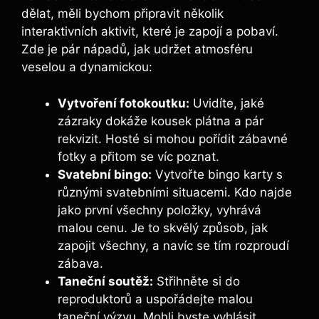
dělat, ⁢měli bychom připravit několik
interaktivních aktivit, které je zapojí a pobaví.
Zde je pár nápadů, jak udržet atmosféru
veselou a dynamickou:
Vytvoření fotokoutku:
Uvidíte, jaké
zázraky dokáže kousek plátna ​a pár
rekvizit. Hosté si mohou pořídit zábavné
fotky a přitom se víc poznat.
Svatební bingo:
Vytvořte bingo karty s
různými svatebními situacemi. Kdo najde
jako první všechny položky, vyhrává⁣
malou cenu. Je to skvělý způsob,⁤ jak
zapojit ‌všechny, a navíc ‍se tím rozproudí
zábava.
Taneční soutěž:
Střihněte si do
reproduktorů ⁢a uspořádejte malou
⁤taneční‌ výzvu. Mohli byste vyhlásit