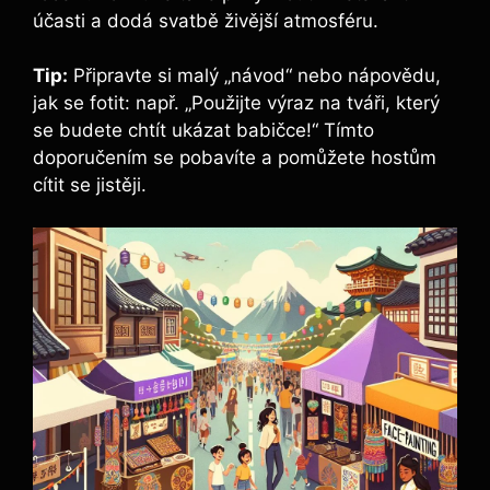
účasti a dodá‌ svatbě živější⁤ atmosféru.
Tip:
⁣Připravte ⁣si malý „návod“ nebo nápovědu,
jak se fotit: např. „Použijte výraz na tváři, ​který‍
se budete chtít ukázat babičce!“ Tímto‌
doporučením se pobavíte a pomůžete hostům
cítit se jistěji.