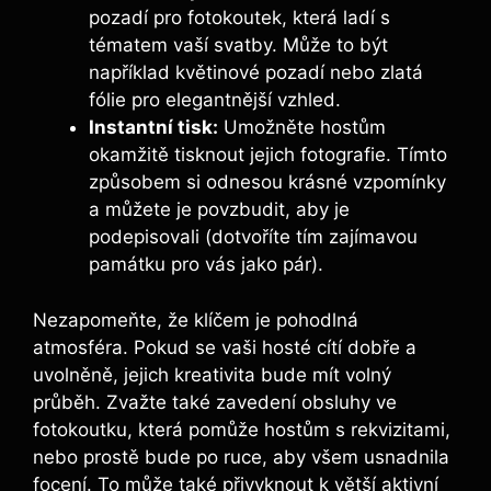
pozadí pro fotokoutek, která ladí s
tématem vaší svatby. Může to být
například květinové pozadí⁤ nebo zlatá
fólie pro elegantnější vzhled.
Instantní tisk:
‌Umožněte hostům
okamžitě tisknout jejich fotografie. Tímto
způsobem si odnesou krásné vzpomínky
a můžete je povzbudit, aby je
podepisovali (dotvoříte tím zajímavou
památku pro vás⁣ jako pár).
Nezapomeňte, že klíčem je pohodlná
⁤atmosféra. Pokud se vaši ⁣hosté cítí dobře a
uvolněně, ⁣jejich kreativita bude mít volný
průběh. ‌Zvažte také zavedení obsluhy ve
fotokoutku, která pomůže hostům s rekvizitami,
nebo prostě bude po ruce, aby všem usnadnila
focení. To může také přivyknout k větší aktivní