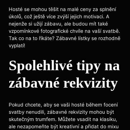
Hosté se ‍mohou těšit na malé ceny za⁢ splnění
úkolů, což ještě více zvýší ‌jejich motivaci. A
nejenže⁣ si užijí zábavu, ale budou​ mít také
vzpomínkové fotografické chvíle​ na vaší svatbě.
Tak co na to říkáte? Zábavné ⁢lístky se rozhodně
vyplatí!
Spolehlivé tipy na
zábavné rekvizity
Pokud chcete, aby se⁤ vaši hosté během focení
svatby nenudili, zábavné rekvizity mohou být
skutečným trumfem. Můžete vsadit na klasiku,
ale nezapomeňte být kreativní a přidat⁤ do mixu