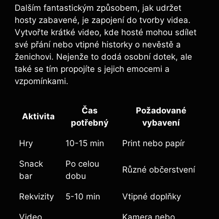
Dalším fantastickým způsobem, jak udržet‌
hosty zabavené, je zapojení do tvorby⁣ videa.
Vytvořte krátké video, kde hosté mohou sdílet
své přání nebo vtipné historky o nevěstě a
ženichovi. Nejenže to‌ dodá osobní dotek, ale
také‌ se ‍tím propojíte s jejich emocemi a
vzpomínkami.
Čas
Požadované‍
Aktivita
potřebný
vybavení
Hry
10-15 min
Print nebo papír
Snack
Po⁣ celou
Různé občerstvení
bar
⁢dobu
Rekvizity
5-10 min
Vtipné doplňky
Video
Kamera nebo