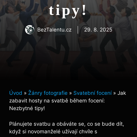
tipy!
BezTalentu.cz
29. 8. 2025
Úvod
»
Žánry fotografie
»
Svatební focení
»
Jak
zabavit hosty na svatbě během focení:
Nezbytné tipy!
Plánujete svatbu a obáváte se, co se bude dít,
když si novomanželé ‍užívají chvíle s⁤