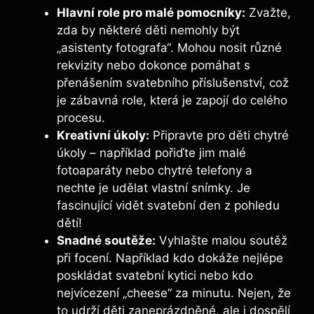
Hlavní role pro malé⁢ pomocníky:
Zvažte,
zda by některé ⁢děti nemohly být
„asistenty fotografa“. Mohou nosit různé‌
rekvizity ⁢nebo dokonce⁢ pomáhat s
přenášením svatebního příslušenství, což
je zábavná role, která je ⁣zapojí do celého
procesu.
Kreativní úkoly:
Připravte pro děti chytré
úkoly – například pořiďte jim malé
fotoaparáty nebo chytré telefony a
nechte je udělat vlastní snímky. Je
fascinující vidět svatební den z pohledu
dětí!
Snadné soutěže:
Vyhlašte malou soutěž
při⁤ focení. Například kdo dokáže nejlépe
poskládat svatební kytici nebo kdo
nejvícezení „cheese“ za minutu. Nejen,⁢ že
⁢to udrží děti zaneprázdněné, ale i ⁢dospělí