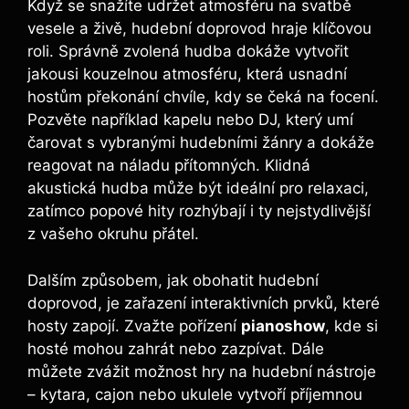
Když se snažíte ‌udržet atmosféru na svatbě
vesele a živě, hudební doprovod hraje klíčovou
roli. Správně zvolená hudba dokáže vytvořit
jakousi kouzelnou atmosféru, která usnadní
hostům překonání chvíle, kdy se čeká na focení.
Pozvěte například kapelu nebo DJ, který umí
čarovat‍ s vybranými hudebními žánry a dokáže
reagovat na náladu přítomných. Klidná
akustická hudba může být ideální pro relaxaci,
zatímco popové hity rozhýbají i ty nejstydlivější
z vašeho okruhu přátel.
Dalším způsobem, jak obohatit hudební
doprovod, je zařazení interaktivních prvků,‍ které
hosty⁤ zapojí. Zvažte pořízení
pianoshow
, kde si
hosté mohou zahrát nebo zazpívat. Dále
můžete zvážit možnost hry na hudební ⁢nástroje⁢
– ⁣kytara, cajon nebo ukulele vytvoří příjemnou