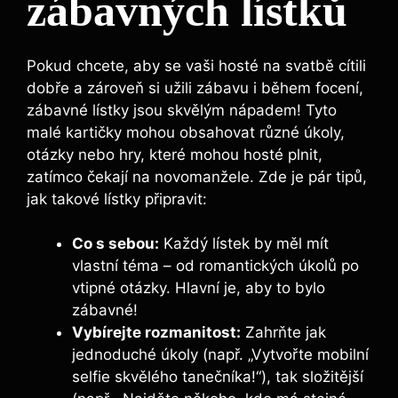
zábavných⁣ lístků
Pokud chcete, aby ‍se vaši hosté na svatbě cítili
dobře a zároveň si​ užili zábavu i⁣ během focení,
zábavné​ lístky jsou skvělým nápadem! Tyto
malé‍ kartičky mohou obsahovat různé úkoly,‍
otázky nebo hry, které mohou hosté plnit,
zatímco čekají na ​novomanžele. Zde je pár⁢ tipů,
jak takové lístky připravit:
Co s ⁤sebou:
Každý lístek by měl mít
vlastní téma – od romantických úkolů po
vtipné otázky.‍ Hlavní je, aby to bylo
zábavné!
Vybírejte rozmanitost:
Zahrňte jak
jednoduché úkoly (např. „Vytvořte mobilní
selfie skvělého tanečníka!“), tak ‍složitější