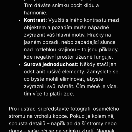
Tím dáváte snímku pocit klidu a
harmonie.
Kontrast:
Využití silného kontrastu mezi
objektem a pozadím může nápadně
zvýraznit váš hlavní motiv. Hračky na
jasném pozadí, nebo zapadající slunce
nad rozlehlou krajinou – to jsou příklady,
kde negativní prostor úžasně funguje.
Surová jednoduchost:
Někdy stačí jen
odstranit rušivé elementy. Zamyslete se,
co byste mohli eliminovat, abyste
zvýraznili svůj námět. Čím méně je více,
tím více to platí i zde.
Pro ilustraci si představte fotografii osamělého
stromu na vrcholu kopce. Pokud je kolem něj
spousta detailů – například další stromy nebo
domy – vaše oči se na snímku ztratí. Naopak,