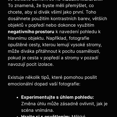
To znamená, že byste měli přemýšlet, co
chcete, aby si divák všiml jako první. Toho
dosáhnete použitím kontrastních barev, větších
objektů v popředí nebo dokonce využitím
negativního prostoru
k navedení pohledu k
hlavnímu objektu. Například, fotografie
opuštěné cesty, kterou lemují vysoké stromy,
může diváka přitáhnout k pocitu osamělosti,
pokud je cesta v popředí a stromy v pozadí
navozují pocit izolace.
Existuje několik tipů, které pomohou posílit
emocionální dopad vaší fotografie:
Experimentujte s úhlem pohledu:
Změna úhlu může zásadně ovlivnit, jak je
scéna vnímána.
Hrajte si s osvětlením:
Měkké,