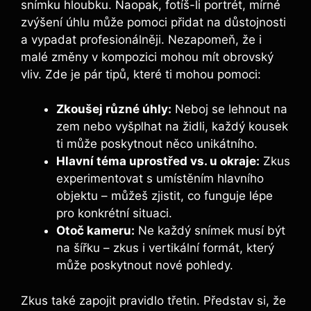
snímku hloubku. Naopak, fotíš-li portrét, mírné
zvýšení úhlu může pomoci přidat na důstojnosti
a vypadat profesionálněji. Nezapomeň, že i
malé změny v kompozici mohou mít obrovský
vliv. Zde je pár tipů, které ti mohou pomoci:
Zkoušej různé úhly:
Neboj se lehnout na
zem nebo vyšplhat na židli, každý kousek
ti může poskytnout něco unikátního.
Hlavní téma uprostřed vs. u okraje:
Zkus
experimentovat s umístěním hlavního
objektu – můžeš zjistit, co funguje lépe
pro konkrétní situaci.
Otoč kameru:
Ne každý snímek musí být
na šířku – zkus i vertikální formát, který
může poskytnout nové pohledy.
Zkus také zapojit pravidlo třetin. Představ si, že