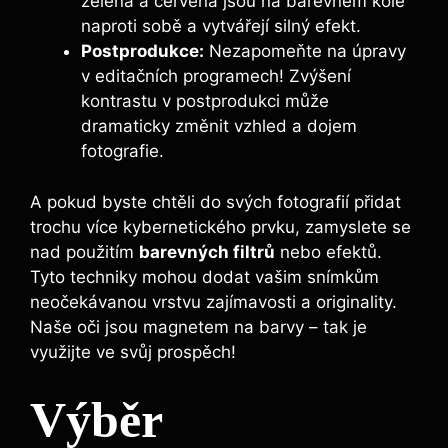
zelená a červená jsou na barevném kole
naproti sobě a vytvářejí silný efekt.
Postprodukce:
Nezapomeňte na úpravy
v editačních programech! Zvýšení
kontrastu v postprodukci může
dramaticky změnit vzhled a dojem
fotografie.
A pokud byste chtěli do svých fotografií přidat
trochu více kybernetického prvku, zamyslete se
nad použitím
barevných filtrů
nebo efektů.
Tyto techniky mohou dodat vašim snímkům
neočekávanou vrstvu zajímavosti a originality.
Naše oči jsou magnetem na barvy – tak je
využijte ve svůj prospěch!
Výběr