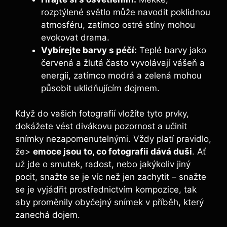
rozptýlené světlo může navodit poklidnou
atmosféru, zatímco ostré stíny mohou
evokovat drama.
Vybírejte barvy s péčí:
Teplé barvy jako
červená a žlutá často vyvolávají vášeň a
energii, zatímco modrá a zelená mohou
působit uklidňujícím dojmem.
Když do vašich fotografií vložíte tyto prvky,
dokážete vést divákovu pozornost a učinit
snímky nezapomenutelnými. Vždy platí pravidlo,
že>
emoce jsou to, co fotografii dává duši
. Ať
už jde o smutek, radost, nebo jakýkoliv jiný
pocit, snažte se je víc než jen zachytit – snažte
se je vyjádřit prostřednictvím kompozice, tak
aby proměnily obyčejný snímek v příběh, který
zanechá dojem.