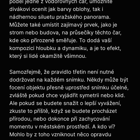
podél jedné z vodorovných čar, umožníte
divákovi ocenit jak barvy oblohy, tak i
nádhernou siluetu pražského panorama.
Můžete také umístit zajímavý prvek, jako je
strom nebo budova, na průsečíky těchto čar,
kde oko přirozeně směřuje. To dodá vaší
kompozici hloubku a dynamiku, a je to efekt,
který si lidé okamžitě všimnou.
Samozřejmě, že pravidlo třetin není nutné
dodržovat na každém snímku. Někdy může být
focení objektu přesně uprostřed snímku účelné,
zvláště pokud chce vyjádřit symetrii nebo klid.
Ale pokud se budete snažit o lepší vyvážení,
zkuste to příště, když se budete procházet
přírodou, nebo dokonce při zachycování
momentu v městském prostředí. A kdo ví?
Mohlo by z toho vzniknout něco opravdu