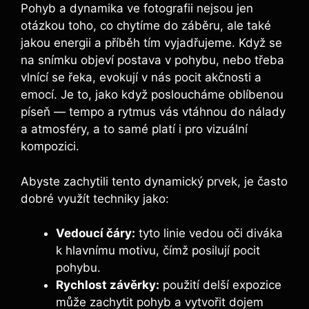
Pohyb a dynamika ve fotografii nejsou jen
otázkou toho, co chytíme do záběru, ale také
jakou energii a příběh tím vyjadřujeme. Když se
na snímku objeví postava v pohybu, nebo třeba
vlnící se řeka, evokují v nás pocit akčnosti a
emocí. Je to, jako když posloucháme oblíbenou
píseň — tempo a rytmus vás vtáhnou do nálady
a atmosféry, a to samé platí i pro vizuální
kompozici.
Abyste zachytili tento dynamický prvek, je často
dobré využít techniky jako:
Vedoucí čáry:
tyto linie vedou oči diváka
k hlavnímu motivu, čímž posilují pocit
pohybu.
Rychlost závěrky:
použití delší expozice
může zachytit pohyb a vytvořit dojem