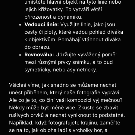
umístěte hlavní objekt na tyto linie nebo
jejich křižovatky. To vytváří větší
přirozenost a dynamiku.
Vedoucí linie:
Využijte linie, jako jsou
cesty či ploty, které vedou pohled diváka
k objektivům. Pomáhají vtáhnout diváka
do obrazu.
Rovnováha:
Udržujte vyvážený poměr
mezi různými prvky snímku, a to buď
symetricky, nebo asymetricky.
Všichni víme, jak snadno se můžeme nechat
unést příběhem, který naše fotografie vypráví.
Ale co je to, co činí vaši kompozici výjimečnou?
Někdy může být méně více. Zkuste se zbavit
rušivých prvků a nechat vyniknout to podstatné.
Například, když fotografujete krajinu, zaměřte
se na to, jak obloha ladí s vrcholky hor, a