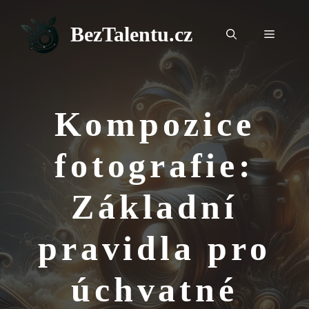
Přeskočit
na
BezTalentu.cz
Menu
obsah
Kompozice
fotografie:
Základní
pravidla pro
úchvatné