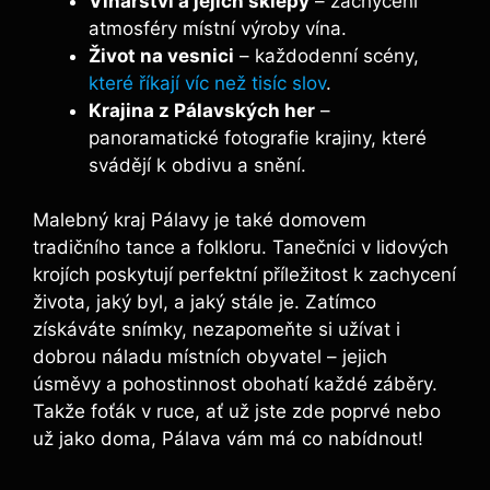
Vinařství a jejich sklepy
– zachycení
atmosféry místní výroby vína.
Život na vesnici
– každodenní scény,
které říkají víc než tisíc slov
.
Krajina z Pálavských her
–
panoramatické fotografie krajiny, které
svádějí k obdivu a snění.
Malebný kraj Pálavy je také domovem
tradičního tance a folkloru. Tanečníci v lidových
krojích poskytují perfektní příležitost k zachycení
života, jaký byl, a jaký stále je. Zatímco
získáváte snímky, nezapomeňte si užívat i
dobrou náladu místních obyvatel – jejich
úsměvy a pohostinnost obohatí každé záběry.
Takže foťák v ruce, ať už jste zde poprvé nebo
už jako doma, Pálava vám má co nabídnout!