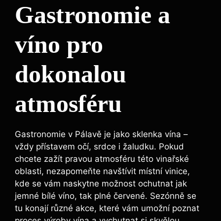
Gastronomie a
víno pro
dokonalou
atmosféru
Gastronomie v Pálavě je jako sklenka vína –
vždy přístavem očí, srdce i žaludku. Pokud
chcete zažít pravou atmosféru této vinařské
oblasti, nezapomeňte navštívit místní vinice,
kde se vám naskytne možnost ochutnat jak
jemné bílé víno, tak plné červené. Sezónně se
tu konají různé akce, které vám umožní poznat
proces výroby vína a vychutnat si skvělou