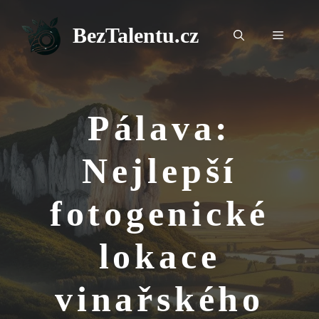
Přeskočit
na
BezTalentu.cz
Menu
obsah
Pálava:
Nejlepší
fotogenické
lokace
vinařského