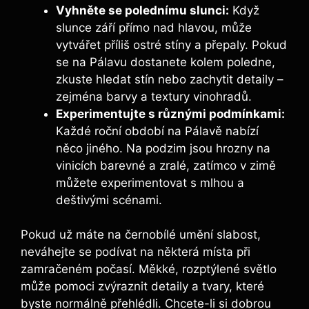
Vyhněte se polednímu slunci:
Když
slunce září přímo nad hlavou, může
vytvářet příliš ostré stíny a přepaly. Pokud
se na Pálavu dostanete kolem poledne,
zkuste hledat stín nebo zachytit detaily –
zejména barvy a textury vinohradů.
Experimentujte s různými podmínkami:
Každé roční období na Pálavě nabízí
něco jiného. Na podzim jsou hrozny na
vinicích barevné a zralé, zatímco v zimě
můžete experimentovat s mlhou a
deštivými scénami.
Pokud už máte na černobílé umění slabost,
neváhejte se podívat na některá místa při
zamračeném počasí. Měkké, rozptýlené světlo
může pomoci zvýraznit detaily a tvary, které
byste normálně přehlédli. Chcete-li si dobrou