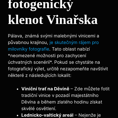
fotogenický
klenot Vinařska
Pálava, známá svými malebnými vinicemi a
půvabnou krajinou,
je skutečným rájem pro
milovníky fotografie
. Tato oblast nabízí
*neomezené možnosti pro zachycení
úchvatných scenérií*. Pokud se chystáte na
fotografický výlet, určitě nezapomeňte navštívit
některé z následujících lokalit:
Viniční trať na Děvíně
– Zde můžete fotit
tradiční vinice v pozadí majestátního
Děvína a během zlatého hodinu získat
skvělé osvětlení.
Lednicko-valtický areál
– Nejenže je