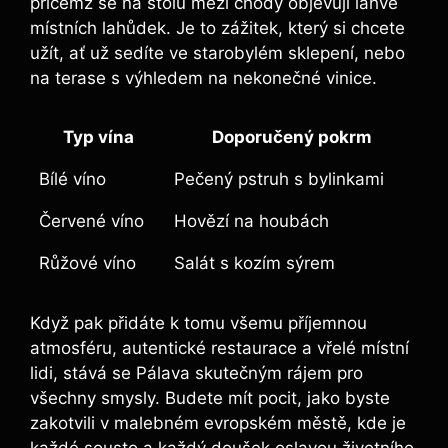
přičemž se na stolu mezi chody objevují lahve
místních lahůdek. Je to zážitek, který si chcete
užít, ať už sedíte ve starobylém sklepení, nebo
na terase s výhledem na nekonečné vinice.
Typ vína
Doporučený pokrm
Bílé víno
Pečený pstruh s bylinkami
Červené víno
Hovězí na houbách
Růžové víno
Salát s kozím sýrem
Když pak přidáte k tomu všemu příjemnou
atmosféru, autentické restaurace a vřelé místní
lidi, stává se Pálava skutečným rájem pro
všechny smysly. Budete mít pocit, jako byste
zakotvili v malebném evropském městě, kde je
každé sousto a každý doušek oslavou životního