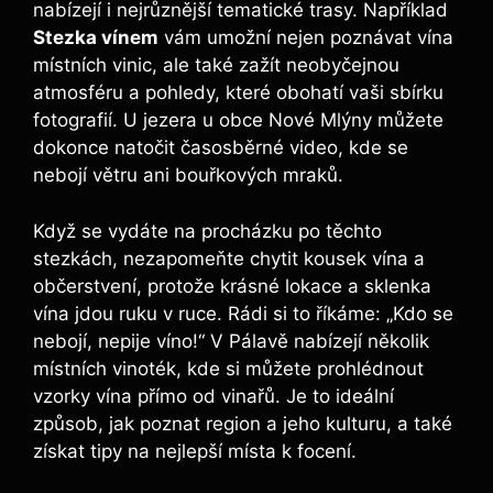
nabízejí i nejrůznější tematické trasy. Například
Stezka vínem
vám umožní nejen poznávat vína
místních vinic, ale také zažít neobyčejnou
atmosféru a pohledy, které obohatí vaši sbírku
fotografií. U jezera u obce Nové Mlýny můžete
dokonce natočit časosběrné video, kde se
nebojí větru ani bouřkových mraků.
Když se vydáte na procházku po těchto
stezkách, nezapomeňte chytit kousek vína a
občerstvení, protože krásné lokace a sklenka
vína jdou ruku v ruce. Rádi si to říkáme: „Kdo se
nebojí, nepije víno!“ V Pálavě nabízejí několik
místních vinoték, kde si můžete prohlédnout
vzorky vína přímo od vinařů. Je to ideální
způsob, jak poznat region a jeho kulturu, a také
získat tipy na nejlepší místa k focení.