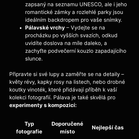
zapsaný na seznamu UNESCO, ale i jeho
romantické zámky a rozlehlé parky jsou
ideálním backdropem pro vaše snímky.
Pálavské vrchy
– Vydejte se na
procházku po vyšších svazích, odkud
uvidíte doslova na míle daleko, a
zachyťte podvečerní kouzlo zapadajícího
slunce.
Připravte si své lupy a zaměřte se na detaily –
květy révy, kapky rosy na listech, nebo drobné
koutky vinoték, které přidávají příběh k vaší
kolekci fotografií. Pálava je také skvělá pro
experimenty s kompozicí:
Typ
Doporučené
Nejlepší čas
fotografie
místo