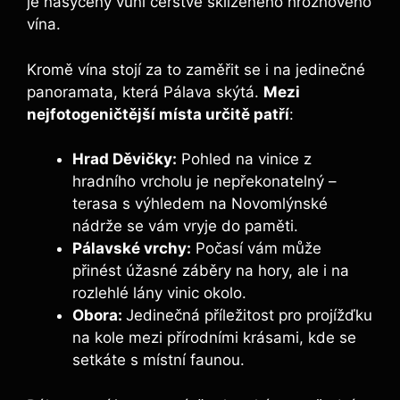
je nasycený vůní čerstvě sklizeného hroznového
vína.
Kromě vína stojí za to zaměřit se i na jedinečné
panoramata, která Pálava skýtá.
Mezi
nejfotogeničtější místa určitě patří
:
Hrad Děvičky:
Pohled na vinice z
hradního vrcholu je nepřekonatelný –
terasa s výhledem na Novomlýnské
nádrže se vám vryje do paměti.
Pálavské vrchy:
Počasí vám může
přinést úžasné záběry na hory, ale i na
rozlehlé lány vinic okolo.
Obora:
Jedinečná příležitost pro projížďku
na kole mezi přírodními krásami, kde se
setkáte s místní faunou.