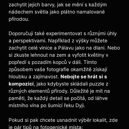
zachytit jejich barvy, jak se mění s každým
nádechem světla jako plátno namalované
přírodou.
Doporučuji také experimentovat s různými úhly
a perspektivami. Například z výšky můžete
zachytit celé vinice a Pálavu jako na dlani. Nebo
si zkuste lehnout na zem a vyfotit květiny v
popředí s pozadím kopců v dáli. Tímto
způsobem vaše fotografie okamžitě získají
hloubku a zajímavost.
Nebojte se hrát si s
kompozicí
, jako kdybyste skládali puzzle z
různých elementů přírody. Důležité je mít na
paměti, že každý detail se počítá, od láhve
místního vína po šumící řeku Dyji.
Pokud si pak chcete usnadnit výběr lokalit, zde
je pár tipů na fotogenické místa: