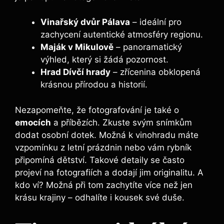
Vinařský dvůr
Pálava
– ideální pro
zachycení autentické atmosféry regionu.
Maják
v Mikulově
– panoramatický
výhled, který si žádá pozornost.
Hrad
Dívčí hrady
– zřícenina obklopená
krásnou přírodou a historií.
Nezapomeňte, že fotografování je také o
emocích
a příbězích. Zkuste svým snímkům
dodat osobní dotek. Možná k vinohradu máte
vzpomínku z letní prázdnin nebo vám rybník
připomíná dětství. Takové detaily se často
projeví na fotografiích a dodají jim originalitu. A
kdo ví? Možná při tom zachytíte více než jen
krásu krajiny – odhalíte i kousek své duše.