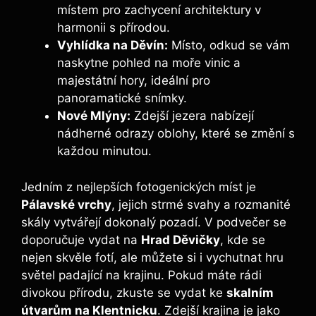
místem pro zachycení architektury v
harmonii s přírodou.
Vyhlídka na Děvín:
Místo, odkud se vám
naskytne pohled na moře vinic a
majestátní hory, ideální pro
panoramatické snímky.
Nové Mlýny:
Zdejší jezera nabízejí
nádherné odrazy oblohy, které se změní s
každou minutou.
Jedním z nejlepších fotogenických míst je
Pálavské vrchy
, jejich strmé svahy a rozmanité
skály vytvářejí dokonalý pozadí. V podvečer se
doporučuje vydat na
Hrad Děvičky
, kde se
nejen skvěle fotí, ale můžete si i vychutnat hru
světel padající na krajinu. Pokud máte rádi
divokou přírodu, zkuste se vydat ke
skalním
útvarům na Klentnicku
. Zdejší krajina je jako