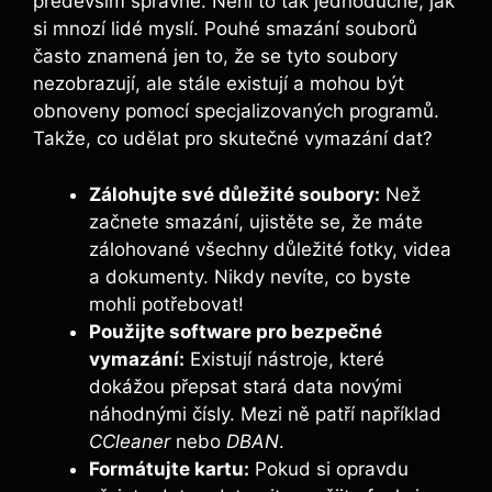
především správně. Není to tak jednoduché, jak
si⁢ mnozí lidé myslí. Pouhé smazání ⁣souborů
často znamená jen to, že ​se tyto​ soubory
nezobrazují, ale stále existují a mohou být
⁢obnoveny pomocí ​specjalizovaných programů.
Takže, co udělat pro​ skutečné ​vymazání dat?
Zálohujte‌ své důležité⁤ soubory:
Než
začnete ⁤smazání, ujistěte⁤ se, že máte⁢
zálohované všechny důležité fotky, videa
a⁤ dokumenty. Nikdy nevíte, ‍co byste⁣
mohli potřebovat!
Použijte software pro⁢ bezpečné
vymazání:
Existují​ nástroje, které
dokážou přepsat⁣ stará data ⁣novými
náhodnými čísly. Mezi ně patří například
CCleaner
nebo
DBAN
.
Formátujte kartu:
Pokud si opravdu