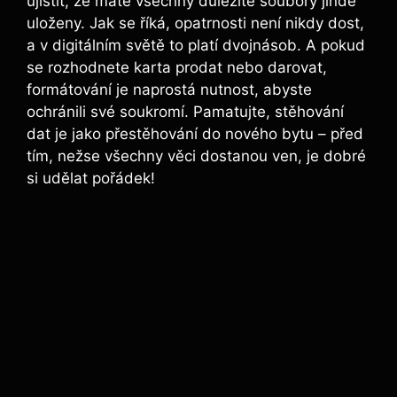
ujistit, že máte⁣ všechny důležité soubory jinde
uloženy. Jak se říká, opatrnosti není nikdy dost,‍
a v ⁢digitálním světě‍ to platí dvojnásob. A pokud
se‌ rozhodnete karta prodat nebo darovat,
formátování je naprostá nutnost, abyste
‍ochránili ⁢své soukromí. Pamatujte, stěhování
dat je jako přestěhování ​do nového​ bytu – před
tím, nežse všechny věci dostanou‍ ven, je dobré
si⁢ udělat pořádek!