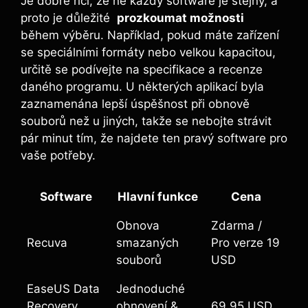
Je dobré říci, že ne‍ každý software je stejný, a
proto⁤ je důležité ⁢
prozkoumat možnosti
​
během výběru. Například, pokud máte zařízení
se speciálními formáty nebo velkou kapacitou,
určitě se podívejte ⁣na specifikace a recenze
daného programu. ‌U některých aplikací byla
zaznamenána⁢ lepší úspěšnost při obnově⁤
souborů než u jiných, takže se nebojte strávit
pár minut tím, že najdete ten pravý software pro
vaše potřeby.
Software
Hlavní​ funkce
Cena
Obnova
Zdarma /​
Recuva
smazaných
Pro verze 19
souborů
USD
EaseUS Data
Jednoduché
‌Recovery
obnovení &
69,95 USD