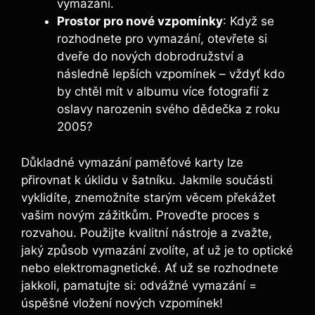
vymazání.
Prostor pro nové vzpomínky
: Když se
rozhodnete pro vymazání, otevřete si
dveře‍ do nových dobrodružství a
následně lepších ⁣vzpomínek – vždyť kdo
by chtěl mít v albumu‍ více fotografií z
oslavy narozenin ⁣svého dědečka z roku
2005?
Důkladné vymazání paměťové ‍karty lze
přirovnat k úklidu ‍v šatníku. Jakmile​ součásti
vyklidíte, znemožníte starým věcem překážet​
vašim ‍novým zážitkům.⁤ Proveďte ​proces s
rozvahou. Použijte kvalitní nástroje a zvažte,
jaký způsob​ vymazání zvolíte, ať už je to optické
nebo ⁣elektromagnetické. Ať už se rozhodnete
jakkoli, pamatujte si: odvážné vymazání =
úspěšné vložení nových vzpomínek!