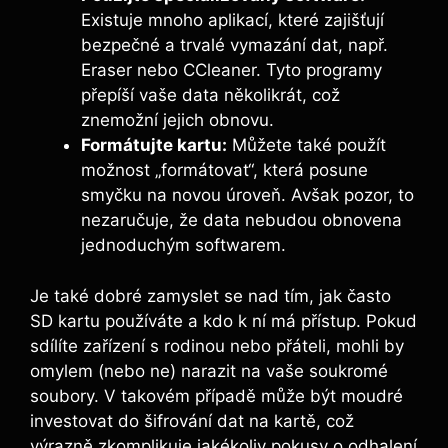
Existuje mnoho‌ aplikací,⁣ které‌ zajišťují
bezpečné a trvalé vymazání⁢ dat, např.
Eraser nebo CCleaner. Tyto programy
přepíší vaše data několikrát, což
znemožní jejich obnovu.
Formátujte kartu:
Můžete také použít
možnost „formátovat“, která posune
smyčku na novou úroveň. Avšak pozor, to
nezaručuje, že data nebudou ⁣obnovena
jednoduchým softwarem.
Je ⁤také dobré zamyslet se nad ⁣tím, jak často
⁢SD kartu používáte a kdo k‍ ní má přístup. Pokud⁤
sdílíte zařízení ‌s rodinou nebo přáteli, mohli by
‍omylem (nebo ne) narazit na vaše soukromé⁢
soubory. ​V takovém případě může být moudré
investovat do ‍šifrování dat na kartě, což
výrazně ​zkomplikuje jakékoliv pokusy⁢ o odhalení