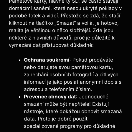
Paměťové karty, hlavně ty SD, se​ často stávají
domácími saněmi, které‌ nesou ukryté ‍poklady⁢ v
podobě fotek a‌ videí. Přestože se zdá, ⁤že stačí
kliknout na​ tlačítko „Smazat“ ‍a voilà,⁣ je hotovo,‌
realita je většinou o něco složitější. ​Zde jsou
některé z hlavních důvodů, proč​ je důležité k
vymazání dat přistupovat důkladně:
Ochrana soukromí
: Pokud prodáváte
nebo darujete svou paměťovou kartu,
zanechání osobních fotografií ‍a citlivých⁤
informací⁣ je jako⁣ poslat anonymní ⁤dopis s
adresou a telefonním číslem.
Prevence obnovy dat
: Jednoduché
smazání může být nepřítele! Existují
nástroje, které dokážou obnovit​ smazaná
data. ‌Proto je‌ dobré použít⁣
specializované programy pro důkladné