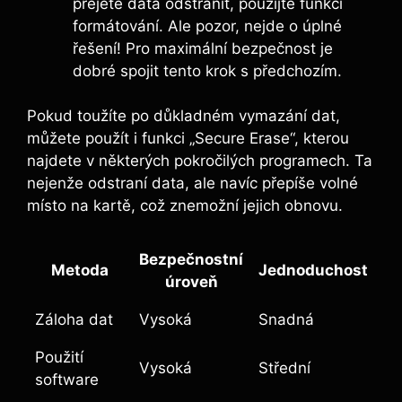
přejete data odstranit, použijte funkci
formátování. Ale pozor, nejde o⁤ úplné
řešení! Pro maximální bezpečnost‌ je
dobré spojit tento krok s předchozím.
Pokud toužíte po důkladném vymazání dat,
můžete použít ⁢i‌ funkci ⁢„Secure Erase“, kterou
najdete v některých pokročilých ‍programech. Ta
nejenže odstraní data, ⁤ale navíc přepíše volné
místo na kartě, což znemožní jejich obnovu.
Bezpečnostní
Metoda
Jednoduchost
úroveň
Záloha dat
Vysoká
Snadná
Použití
Vysoká
Střední
software