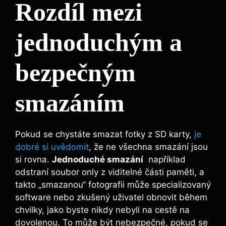
Rozdíl mezi
jednoduchým ‌a
bezpečným
⁢smazáním
Pokud se chystáte smazat fotky z SD ⁣karty,
je
dobré si uvědomit
, že ne všechna smazání jsou
si rovna.
Jednoduché smazání
⁢ například
odstraní soubor only z viditelné části ⁣paměti,‌ a
takto „smazanou“ fotografii může specializovaný
software nebo zkušený uživatel ⁢obnovit během
chvilky, jako ⁤byste nikdy nebyli na cestě na​
dovolenou. To ⁤může být nebezpečné, pokud se