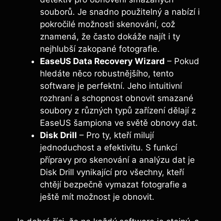
souborů. Je ‌snadno použitelný a ‌nabízí i
pokročilé možnosti‌ skenování, což
⁤znamená, že často dokáže⁣ najít i ty
nejhlubší ‌zakopané fotografie.
EaseUS Data Recovery Wizard
– Pokud
hledáte něco robustnějšího, tento
software je⁤ perfektní.‍ Jeho‍ intuitivní
rozhraní a schopnost obnovit smazané
soubory z různých typů zařízení ‌dělají z
EaseUS⁣ šampiona ve světě obnovy dat.
Disk ‌Drill
– ⁤Pro ty, kteří milují
jednoduchost a efektivitu. S ​funkcí
přípravy⁣ pro skenování ‌a analýzu dat​ je
Disk Drill vynikající ⁤pro všechny,⁣ kteří
chtějí bezpečně vymazat fotografie a
ještě mít‌ možnost ⁢je obnovit.