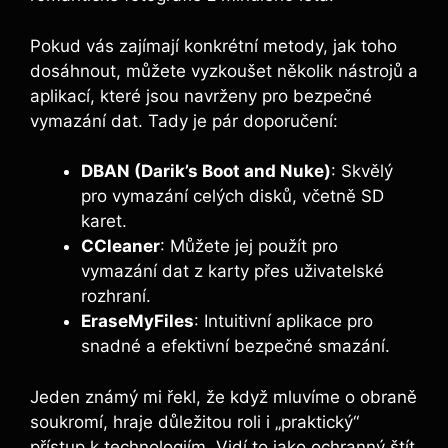
Pokud vás zajímají konkrétní ‍metody, jak toho
dosáhnout, můžete vyzkoušet několik ⁣nástrojů a
aplikací, které jsou navrženy pro‌ bezpečné
vymazání dat. Tady je pár ‌doporučení:
DBAN (Darik’s Boot and ​Nuke)
: Skvělý
pro vymazání ⁢celých disků, včetně SD
karet.
CCleaner
:⁢ Můžete jej použít pro
vymazání dat z karty přes uživatelské
rozhraní.
EraseMyFiles
: ‍Intuitivní aplikace pro
snadné a efektivní ‍bezpečné smazání.
Jeden známý mi řekl, že když ⁣mluvíme​ o​ obraně
soukromí, hraje důležitou roli i „praktický“
přístup k technologiím. Vidí to jako ochranný štít