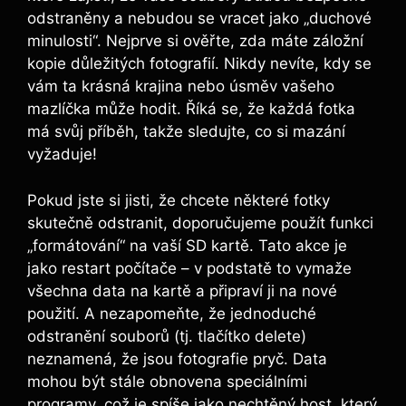
odstraněny a nebudou se vracet‍ jako „duchové
minulosti“. Nejprve si ověřte, zda máte záložní
kopie důležitých fotografií. Nikdy nevíte, kdy se
vám ta⁣ krásná krajina nebo úsměv vašeho
mazlíčka může⁢ hodit. ⁢Říká se, že každá fotka
‌má svůj příběh, takže sledujte, co ⁢si ⁣mazání
⁢vyžaduje!
Pokud​ jste si jisti, že chcete některé fotky
skutečně odstranit,‌ doporučujeme‍ použít funkci
„formátování“ na vaší ‌SD kartě. Tato akce je‌
jako restart počítače – ‍v podstatě to vymaže
všechna data na kartě a připraví⁤ ji na nové
použití. A nezapomeňte,​ že‌ jednoduché
⁤odstranění‌ souborů ‌(tj. tlačítko delete)
neznamená, že jsou fotografie pryč. Data
mohou být⁣ stále obnovena speciálními
programy, což je spíše jako nechtěný ⁢host,‍ který