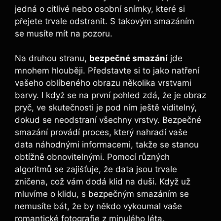
jedná o citlivé nebo osobní ⁢snímky, které ​si
‍přejete trvale odstranit. S takovým smazáním
se musíte mít na‌ pozoru.
Na druhou stranu,
bezpečné smazání
jde
mnohem hlouběji. ⁣Představte si to jako⁣ natření
vašeho​ oblíbeného obrazu několika vrstvami
barvy. I když se ⁣na první pohled zdá, že ‍je ⁢obraz
pryč, ve skutečnosti je pod⁢ ním⁢ ještě viditelný,
⁤dokud se neodstraní všechny vrstvy. Bezpečné
smazání provádí proces, který nahradí vaše‌
data‌ náhodnými informacemi, ⁤takže‌ se stanou
obtížně obnovitelnými. Pomocí ⁢různých
algoritmů se zajišťuje, že⁤ data jsou trvale
‌zničena,⁣ což vám dodá klid na duši. Když už
mluvíme o klidu, s bezpečným smazáním⁣ se
‍nemusíte​ bát, že by někdo vykoumal vaše‌
romantické fotografie z minulého léta.