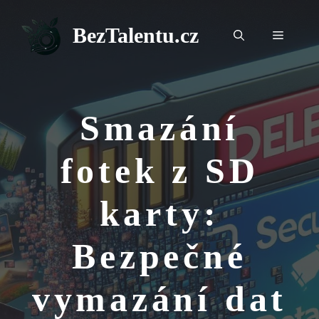
Přeskočit
na
BezTalentu.cz
Menu
obsah
Smazání
fotek z SD
karty:
Bezpečné
vymazání dat