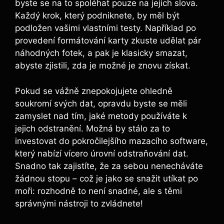
byste se na ‍to spoléhat ⁣pouze na ⁣jejich slova.
Každý ‌krok, který podniknete, by měl ‌být ​
podložen vašimi vlastními testy. Například⁢ po
provedení formátování karty zkuste⁣ udělat pár
náhodných fotek, a pak je‍ klasicky smazat,
abyste zjistili, zda je možné je znovu⁤ získat.
Pokud se vážně znepokojujete ohledně
soukromí svých dat, opravdu byste se měli
zamyslet nad ⁣tím, jaké metody používáte k
jejich‌ odstranění.⁢ Možná by stálo ​za to
investovat ⁤do pokročilejšího mazacího software,
který nabízí​ vícero úrovní odstraňování dat.
Snadno tak zajistíte, ⁤že za sebou nenecháváte
žádnou stopu‍ – což je ⁣jako se ‌snažit utíkat po
moři: rozhodně to není⁣ snadné,⁤ ale s těmi
správnými nástroji to ​zvládnete!