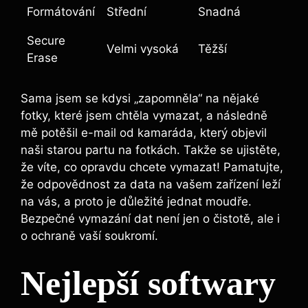
Formátování
Střední
Snadná
Secure
Velmi vysoká
Těžší
Erase
Sama jsem se kdysi „zapomněla“ na ⁣nějaké
fotky, ​které⁤ jsem ⁤chtěla vymazat, ⁣a následně
mě potěšil e-mail od kamaráda, který objevil
naši starou⁤ partu na ⁣fotkách. Takže ⁤se ‌ujistěte,
že víte, ​co opravdu chcete vymazat! Pamatujte,
že​ odpovědnost za data na‍ vašem zařízení leží
na vás,⁤ a proto je důležité jednat ‌moudře.‍
Bezpečné ⁣vymazání dat není jen o čistotě, ale i
o ochraně vaší soukromí.
Nejlepší⁢ softwary