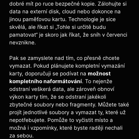
dobré mít po ruce bezpečné kopie. Zálohujte si
‍data na externí‍ disk, cloud‍ nebo ⁤dokonce na
jinou paměťovou kartu. Technologie je sice
skvělá, ale říkat si „Tohle‌ si určitě budu
pamatovat“ ⁤je ⁢skoro jak říkat,‌ že sníh⁣ v červenci
nevznikne.
Pak se ⁣zamyslete nad tím, co přesně chcete
⁤vymazat.⁣ Pokud plánujete kompletní vymazání
karty, doporučuji se podívat na
možnost
kompletního naformátování
.⁢ To nejenže
⁤odstraní veškerá data, ale zároveň obnoví
výkon⁤ karty tím, že se odstraní jakékoli
zbytečné⁤ soubory nebo fragmenty. Můžete také⁤
projít jednotlivé soubory a vymazat ty, které už​
nepotřebujete. Pomůže to vyčistit místo a
možná i vzpomínky, které byste raději nechali
za sebou.