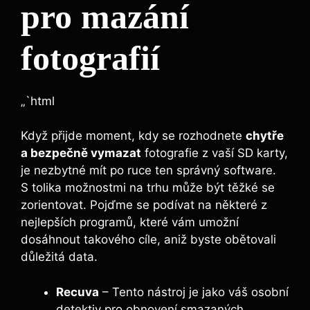
pro mazání
fotografií
„`html
Když přijde moment,‍ kdy se rozhodnete
chytře
a bezpečně vymazat
fotografie z vaší SD ​karty,
‍je nezbytné mít po ruce ten správný ⁢software.
S ​tolika⁣ možnostmi ⁢na trhu může být těžké se
zorientovat. Pojďme se podívat na některé z⁣
nejlepších programů, ​které vám⁣ umožní
dosáhnout takového cíle, aniž byste obětovali
důležitá data.
Recuva
– Tento ​nástroj je jako váš osobní
detektiv pro obnovení⁢ smazaných