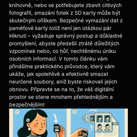
knihovně, nebo se potřebujete ⁤zbavit citlivých
fotografií, smazání fotek z SD ‍karty může být
skutečným oříškem. Bezpečné vymazání dat z
paměťové karty totiž není jen ‌otázkou‍ pár
kliknutí ‍– vyžaduje správný postup a důkladné
promyšlení, abyste předešli ztrátě ‌důležitých
vzpomínek ‌nebo, co hůř, nechtěnému⁣ úniku
osobních⁤ informací. V tomto článku⁣ vám
přinášíme praktického průvodce, který vám
ukáže, jak spolehlivě‍ a‍ efektivně smazat
neurčené soubory, ‍aniž byste riskovali ‍jejich
obnovu. Připravte se na to, že váš digitální
‌prostor​ se stane mnohem ‍přehlednějším a
bezpečnějším!