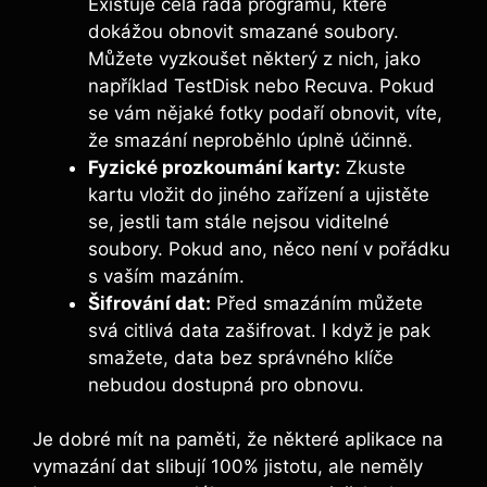
Existuje celá řada programů, ‌které
dokážou obnovit smazané soubory. ​
Můžete vyzkoušet některý z nich, jako
například TestDisk nebo Recuva. Pokud⁣
se vám nějaké fotky ⁣podaří ​obnovit, víte,
⁣že smazání neproběhlo ‍úplně účinně.
Fyzické prozkoumání ‍karty:
Zkuste
kartu vložit do jiného zařízení ‍a​ ujistěte
⁤se, jestli tam stále nejsou viditelné
soubory. Pokud ano,​ něco není v pořádku
s vaším ​mazáním.
Šifrování dat:
Před smazáním můžete
svá citlivá​ data zašifrovat. ‍I když je pak
smažete, data bez správného ⁢klíče
nebudou dostupná pro obnovu.
Je dobré mít na paměti, že⁢ některé aplikace na
vymazání dat ‍slibují 100% jistotu, ale ​neměly