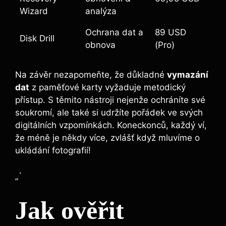
Wizard
analýza
Ochrana‍ dat a
89⁢ USD
Disk Drill
obnova
(Pro)
Na závěr nezapomeňte, ⁤že důkladné
vymazání
dat
⁤z paměťové karty ⁣vyžaduje​ metodický
přístup. S těmito nástroji⁣ nejenže ochráníte své
soukromí, ale‍ také si ⁤udržíte pořádek ve‌ svých
‍digitálních vzpomínkách. Koneckonců, každý⁢ ví,​
že méně je někdy více,⁣ zvlášť když‌ mluvíme o
ukládání fotografií!
„`
Jak⁤ ověřit