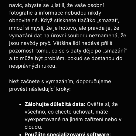
navíc, abyste‍ se ujistili, že vaše osobní
fotografie ‌a informace ​nebudou nikdy
obnovitelné. Když ​stisknete tlačítko „smazat“,
mnozí si myslí, že je hotovo, ale pravda je, že
vymazání dat na úrovni souboru neznamená, že
jsou navždy ⁤pryč. Většina⁢ lidí ​nedává⁣ příliš
pozornosti tomu, co se‍ s daty děje po⁢ „smazání“
a to může být problém, pokud se dostanou do
nesprávných​ rukou.
Než začnete s vymazáním, doporučujeme
provést následující kroky:
Zálohujte důležitá data:
Ověřte si, že
všechno, co ‌chcete uchovat,‌ máte
‍vyexportované na jiném zařízení nebo v
cloudu.
Použijte‌ specializovaný software: