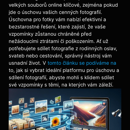
velkých souborů online klíčové, zejména pokud
jde o úschovu vašich cenných fotografií.
Úschovna pro fotky vám nabízí efektivní a
bezstarostné ⁢řešení, které zajistí, že vaše
vzpomínky zůstanou chráněné před
nežádoucími ⁤ztrátami či poškozením. Ať už
potřebujete sdílet fotografie ⁣z ⁤rodinných oslav,
svateb nebo⁣ cestování,⁤ správný nástroj vám
usnadní život. V
tomto článku se podíváme na
to, jak si vybrat ideální platformu pro ‌úschovu a
sdílení fotografií, abyste mohli s klidem sdílet
své vzpomínky s těmi, na kterých vám záleží.