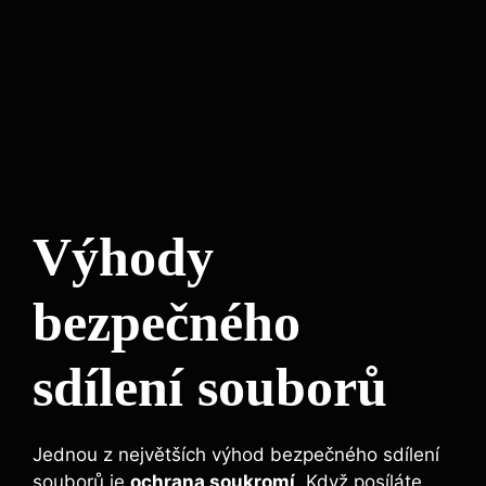
Výhody
bezpečného
sdílení souborů
Jednou z největších ‌výhod bezpečného ⁤sdílení
souborů je
ochrana soukromí
. Když posíláte