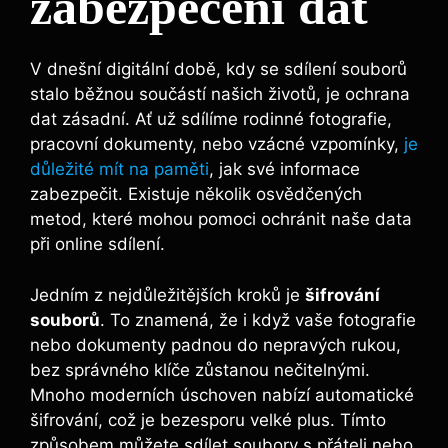
zabezpečení dat
V dnešní digitální době, kdy se sdílení souborů​
stalo běžnou součástí našich životů,⁤ je ochrana
dat zásadní. Ať už sdílíme rodinné fotografie,
pracovní ⁤dokumenty, nebo ‌vzácné vzpomínky,
je
důležité​ mít na paměti
, jak své informace
zabezpečit. Existuje několik osvědčených
⁢metod, které mohou pomoci ochránit naše data
při online⁤ sdílení.
Jedním z nejdůležitějších kroků je
šifrování
souborů
. To‌ znamená, že i když vaše fotografie
nebo dokumenty padnou do‍ nepravých rukou,
bez správného klíče zůstanou nečitelnými.
Mnoho moderních úschoven nabízí automatické
šifrování, což je bezesporu velké plus. Tímto
způsobem⁢ můžete sdílet soubory s přáteli nebo