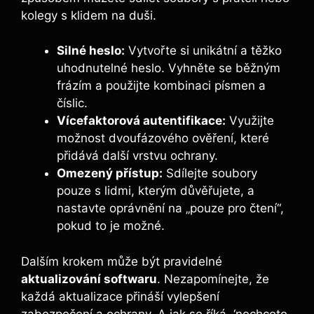
kolegy s⁤ klidem na duši.
Silné heslo:
Vytvořte si unikátní a těžko
uhodnutelné heslo. Vyhněte se běžným
frázím​ a použijte kombinaci‌ písmen ‍a
číslic.
Vícefaktorová autentifikace:
Využijte
možnost‌ dvoufázového ⁤ověření, které
přidává další ​vrstvu ochrany.
Omezený přístup:
Sdílejte soubory
pouze s lidmi, kterým důvěřujete, ⁢a
nastavte oprávnění na „pouze pro čtení“,
pokud to je možné.
Dalším krokem může být pravidelné
aktualizování softwaru
. Nezapomínejte, ​že
každá aktualizace přináší vylepšení
zabezpečení ‌a ochrany. A jak se ⁤říká, ‘nechcete