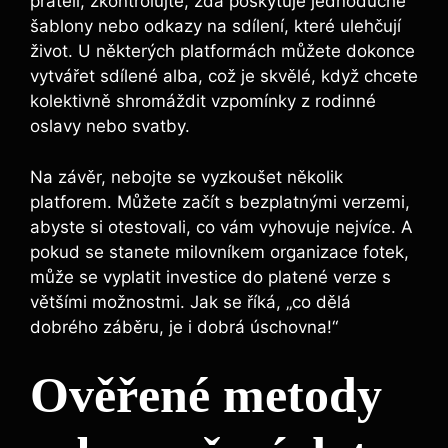
přáteli, zkontrolujte, zda poskytuje jednoduché
šablony nebo odkazy na sdílení, které ulehčují
život. U některých platformách můžete dokonce
vytvářet sdílené alba, což je skvělé, když chcete
​kolektivně shromáždit vzpomínky z rodinné
oslavy nebo svatby.
Na závěr, nebojte ​se vyzkoušet několik
platforem. Můžete‍ začít ‍s bezplatnými verzemi,
abyste si⁣ otestovali, co vám vyhovuje nejvíce. A
pokud ‍se stanete milovníkem organizace fotek,
může se vyplatit investice ‌do platené verze s
většími možnostmi. Jak se říká, „co dělá
dobrého záběru, je i dobrá úschovna!“
Ověřené metody