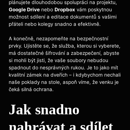
plánujete dlouhodobou spolupráci na projektu,
Google Drive
nebo
Dropbox
vám poskytnou
možnost sdílení a editace dokumentů s vašimi ​
přáteli nebo kolegy snadno⁣ a efektivně.
A ​konečně, nezapomeňte na ​bezpečnostní
prvky. Ujistěte se, ⁢že služba, kterou si vyberete,
má dostatečné šifrování a zabezpečení, abyste
⁣si mohli být jisti, že⁣ vaše soubory nebudou
spadnout do nesprávných rukou. Je to jako mít
kvalitní zámek na⁤ dveřích – ⁢i kdybychom⁤ nechali
naše poklady na stole, aspoň ‍víme, že venku je
čeká silná ochrana.
Jak snadno
nahrávat⁣ a sdílet