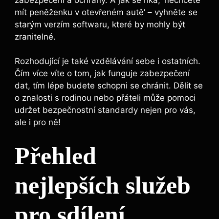
⁤mít peněženku v otevřeném ​autě’ – vyhněte​ se
starým verzím softwaru, které by mohly být
zranitelné. ​
Rozhodující‌ je také vzdělávání sebe i ostatních.
Čím ⁤více víte o tom, jak funguje​ zabezpečení
dat,‌ tím ‌lépe budete schopni se chránit. Dělit se
o znalosti s rodinou ⁢nebo⁣ přáteli může pomoci
udržet bezpečnostní⁤ standardy nejen pro vás,⁢
ale i pro ně!
Přehled
nejlepších služeb
pro sdílení