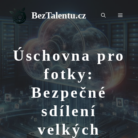
Přeskočit
na
BezTalentu.cz
Menu
obsah
Úschovna pro
fotky:
Bezpečné
sdílení
velkých