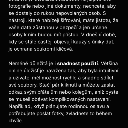
fotografie nebo jiné dokumenty, nechcete, aby
se dostaly do rukou ⁣nepovolaných osob. S
nástroji, které nabízejí šifrování, máte jistotu, že
vaše data zůstanou v bezpečí a jen určené‍
osoby k nim budou mít přístup. V ⁢dnešní ‌době,
kdy se stále častěji objevují kauzy s úniky dat,
je ochrana soukromí klíčová.
Neméně důležitá je i
snadnost použití
. Většina
online úložišť je navržena‍ tak, aby byla intuitivní​
a uživatel měl možnost⁢ rychle⁤ a snadno sdílet
své soubory. ​Stačí‍ pár kliknutí ‍a‍ můžete ​zaslat
odkaz svým přátelům nebo kolegům, aniž ‌byste
se museli obávat ​komplikovaných nastavení.
Například, když plánujete rodinnou oslavu a
potřebujete poslat⁤ fotky, zvládnete to během
chvíle.