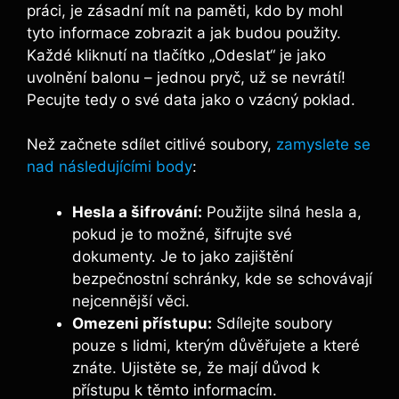
práci, je zásadní ⁢mít na paměti, kdo‍ by mohl
tyto informace⁣ zobrazit a jak budou použity.
Každé kliknutí na tlačítko „Odeslat“ je jako
uvolnění balonu – jednou pryč, už se nevrátí!
Pecujte ⁣tedy o své data jako o vzácný poklad.
Než začnete sdílet citlivé soubory,
zamyslete se
nad následujícími body
:
Hesla⁣ a ‍šifrování:
Použijte silná hesla a,
pokud ‍je to možné, ⁤šifrujte své
dokumenty.​ Je to jako zajištění
bezpečnostní schránky, kde se schovávají
nejcennější ​věci.
Omezeni přístupu:
Sdílejte soubory
pouze s lidmi, kterým důvěřujete a které
znáte. Ujistěte se, že mají důvod k
přístupu ‌k těmto informacím.