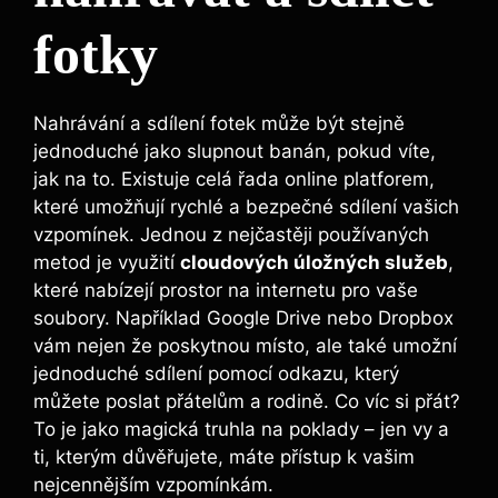
fotky
Nahrávání a sdílení fotek může​ být stejně
jednoduché jako slupnout banán, pokud víte,
jak ⁢na to. ⁤Existuje celá⁤ řada online platforem,
které umožňují rychlé⁤ a bezpečné sdílení vašich
vzpomínek. Jednou z nejčastěji používaných
‍metod je využití
cloudových úložných ​služeb
,
které nabízejí prostor ‌na internetu pro vaše
‌soubory. Například Google‍ Drive nebo Dropbox
vám nejen že⁢ poskytnou místo, ale také⁣ umožní
jednoduché sdílení pomocí ⁢odkazu, který
⁤můžete poslat přátelům a rodině. Co víc si přát?
To je jako magická truhla na poklady –⁣ jen vy a
ti, kterým důvěřujete, máte přístup k vašim
nejcennějším vzpomínkám.