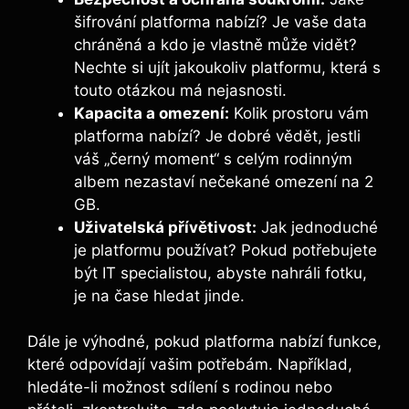
šifrování platforma nabízí? Je vaše data
chráněná a kdo je vlastně ​může vidět?
Nechte si ujít jakoukoliv ‍platformu, která s
⁣touto otázkou má nejasnosti.
Kapacita a omezení:
Kolik prostoru vám
platforma nabízí? Je dobré vědět, jestli
váš „černý‌ moment“ s celým rodinným
albem nezastaví nečekané omezení na 2
GB.
Uživatelská přívětivost:
Jak ⁤jednoduché
je platformu používat? Pokud potřebujete
být IT specialistou, abyste nahráli fotku,⁣
je na čase hledat jinde.
Dále je výhodné,‌ pokud platforma nabízí funkce,
které odpovídají vašim potřebám. Například,
hledáte-li možnost sdílení s rodinou nebo