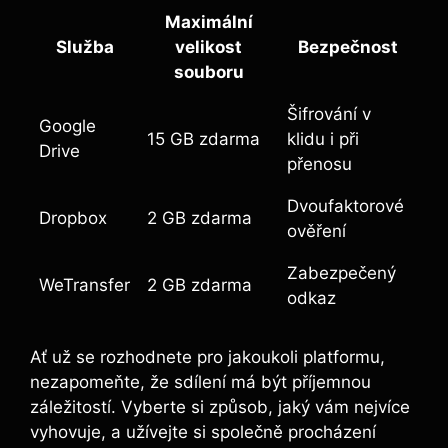
Maximální
Služba
⁣velikost
Bezpečnost
souboru
Šifrování v
Google
15 GB zdarma
klidu i ‍při
‍Drive
přenosu
Dvoufaktorové
Dropbox
2 GB zdarma
ověření
Zabezpečený
WeTransfer
2 GB⁢ zdarma
odkaz
Ať už se rozhodnete pro jakoukoli platformu,
nezapomeňte, že sdílení má být ‍příjemnou
záležitostí. Vyberte ‍si způsob, jaký vám nejvíce
vyhovuje, a užívejte si společně procházení