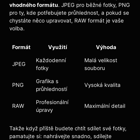
vhodného ⁤formátu
. JPEG pro​ běžné fotky, PNG
pro ty, kde potřebujete průhlednost, ⁣a pokud se
chystáte něco upravovat, RAW formát je vaše ​
volba.
Formát
Využití
Výhoda
Každodenní
Malá velikost
JPEG
⁣fotky
souboru
Grafika s
PNG
Vysoká kvalita
průhledností
Profesionální
RAW
Maximální detail
úpravy
Takže⁢ když příště budete chtít sdílet‌ své fotky,
pamatujte si: nahrávejte snadno, sdílejte