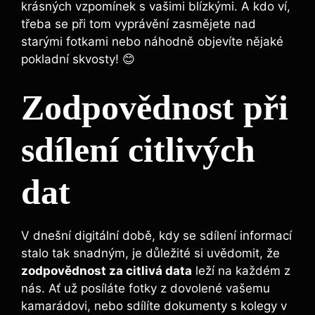
krásných vzpomínek s vašimi blízkými. A kdo ví,
třeba se při tom vyprávění zasmějete nad
starými fotkami nebo náhodně‍ objevíte⁣ nějaké
pokladní skvosty! 😊
Zodpovědnost při
sdílení ⁣citlivých
dat
V‌ dnešní digitální době, kdy se sdílení informací
stalo tak snadným, ⁣je důležité si uvědomit, že
zodpovědnost za citlivá data
leží na každém z
nás. Ať už posíláte fotky z dovolené vašemu
kamarádovi, nebo sdílíte dokumenty‌ s ​kolegy v