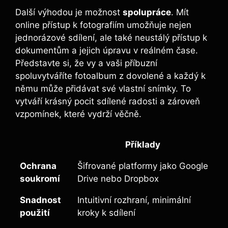
Další výhodou je možnost
spolupráce
. Mít
online přístup k fotografiím umožňuje nejen
jednorázové sdílení, ale ​také neustálý přístup‍ k
dokumentům‍ a jejich úpravu v reálném čase.‍
Představte si, že vy a vaši příbuzní
spoluvytváříte fotoalbum z dovolené a každý k
němu může přidávat své vlastní snímky. To
vytváří krásný pocit ⁣sdílené radosti‌ a zároveň
vzpomínek, které‍ vydrží věčně.
Příklady
Ochrana
Šifrované platformy jako Google
soukromí
Drive nebo Dropbox
Snadnost
Intuitivní rozhraní,​ minimální
použití
kroky⁢ k ⁢sdílení