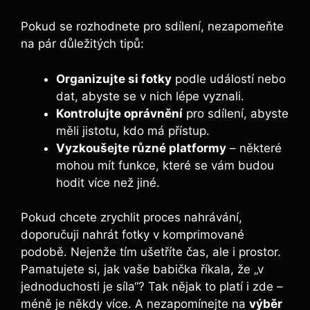
Pokud se ​rozhodnete pro sdílení, ​nezapomeňte
na pár⁤ důležitých tipů:
Organizujte si fotky
podle událostí nebo
dat, ‌abyste se v‍ nich lépe vyznali.
Kontrolujte oprávnění
pro sdílení, abyste
měli jistotu, kdo má přístup.
Vyzkoušejte různé platformy
– některé
mohou mít‍ funkce, ​které se vám budou
hodit více⁢ než jiné.
Pokud chcete zrychlit⁣ proces nahrávání,
doporučuji nahrát fotky v komprimované
podobě.⁤ Nejenže tím ‌ušetříte čas,⁣ ale i prostor.
Pamatujete si, jak vaše babička říkala, že „v
‍jednoduchosti je síla“? Tak nějak to platí i zde –
méně je někdy více. A nezapomínejte⁢ na
výběr