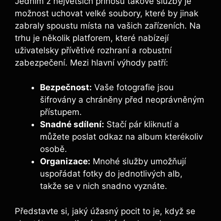
Jedním z největších přínosů takové služby je
možnost‍ uchovat velké soubory, které by jinak
zabraly spoustu místa‌ na vašich zařízeních. Na
trhu ‍je několik ⁤platforem, které nabízejí
uživatelsky přívětivé rozhraní a robustní
zabezpečení. Mezi hlavní výhody patří:
Bezpečnost:
Vaše fotografie jsou
šifrovány a chráněny před neoprávněným
přístupem.
Snadné sdílení:
⁤Stačí pár kliknutí a
můžete poslat odkaz na album kterékoliv
osobě.
Organizace:
Mnohé služby umožňují
uspořádat fotky do jednotlivých‍ alb,
takže se v nich snadno vyznáte.
Představte si, jaký úžasný pocit to je, když se