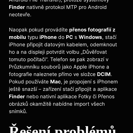
Finder
nativně protokol MTP pro Android
neotevře.
Naopak pokud provádíte
přenos fotografií z
mobilu
typu
iPhone
do
PC
s
Windows
, stačí
iPhone připojit datovým kabelem, odemknout
ho a na displeji potvrdit volbu „Důvěřovat
tomuto počítači“. Telefon se pak zobrazí v
Průzkumníku souborů jako Apple iPhone a
fotografie naleznete přímo ve složce
DCIM
.
Pokud používáte
Mac
, je propojení s iPhonem
ještě snazší – zařízení stačí připojit a aplikace
Finder
nebo nativní aplikace Fotky či Přenos
obrázků okamžitě nabídne import všech
snímků.
Řešení problémů