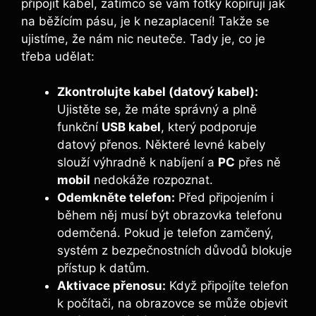
připojit kabel, zatímco se vám fotky kopírují jak
na běžícím pásu, je k nezaplacení! Takže se
ujistíme, že nám nic neuteče. Tady je, co je
třeba udělat:
Zkontrolujte kabel (datový kabel):
Ujistěte se, že máte správný a plně
funkční
USB kabel
, který podporuje
datový přenos. Některé levné kabely
slouží výhradně k nabíjení a
PC
přes ně
mobil
nedokáže rozpoznat.
Odemkněte telefon:
Před připojením i
během něj musí být obrazovka telefonu
odemčená. Pokud je telefon zamčený,
systém z bezpečnostních důvodů blokuje
přístup k datům.
Aktivace přenosu:
Když připojíte telefon
k počítači, na obrazovce se může objevit