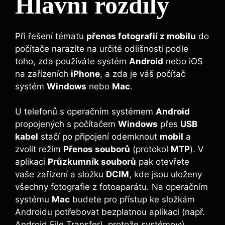
Hlavní rozdíly
Při řešení tématu
přenos fotografií z mobilu
do
počítače narazíte na určité odlišnosti podle
toho, zda používáte systém
Android
nebo iOS
na zařízeních
iPhone
, a zda je váš počítač
systém
Windows
nebo
Mac
.
U telefonů s operačním systémem
Android
propojených s počítačem
Windows
přes
USB
kabel
stačí po připojení odemknout
mobil
a
zvolit režim
Přenos souborů
(protokol
MTP
). V
aplikaci
Průzkumník souborů
pak otevřete
vaše zařízení a složku
DCIM
, kde jsou uloženy
všechny fotografie z fotoaparátu. Na operačním
systému
Mac
budete pro přístup ke složkám
Androidu potřebovat bezplatnou aplikaci (např.
Android File Transfer), protože systémový