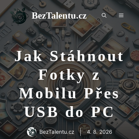
Přeskočit
na
BezTalentu.cz
Menu
obsah
Jak Stáhnout
Fotky z
Mobilu Přes
USB do PC
BezTalentu.cz
4. 8. 2026