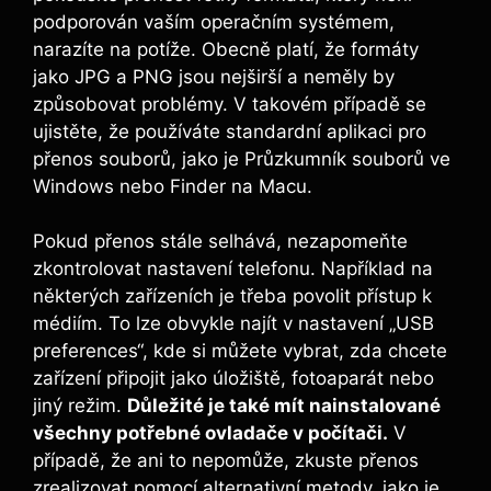
podporován vaším operačním systémem,
narazíte na potíže. Obecně platí, že formáty
jako JPG a PNG jsou nejširší a neměly by
způsobovat problémy. V takovém případě se
ujistěte, že používáte standardní aplikaci pro
přenos souborů, jako je Průzkumník souborů ve
Windows nebo Finder na Macu.
Pokud přenos stále selhává, nezapomeňte
zkontrolovat nastavení telefonu. Například na
některých zařízeních je třeba povolit přístup k
médiím. To lze obvykle najít v nastavení „USB
preferences“, kde si můžete vybrat, zda chcete
zařízení připojit jako úložiště, fotoaparát nebo
jiný režim.
Důležité je také mít nainstalované
všechny potřebné ovladače v počítači.
V
případě, že ani to nepomůže, zkuste přenos
zrealizovat pomocí alternativní metody, jako je