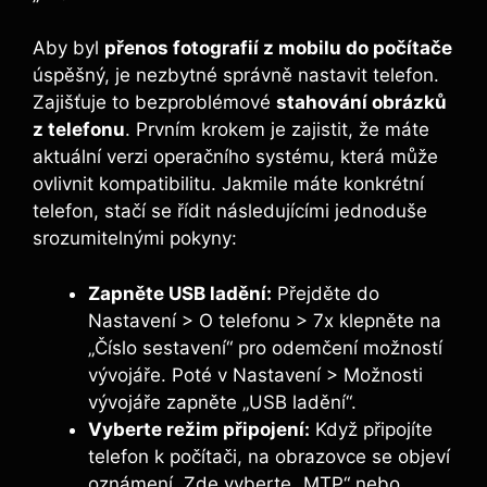
Aby byl
přenos fotografií z mobilu do počítače
úspěšný, je nezbytné správně nastavit telefon.
Zajišťuje to bezproblémové
stahování obrázků
z telefonu
. Prvním krokem je zajistit, že máte
aktuální verzi operačního systému, která může
ovlivnit kompatibilitu. Jakmile máte konkrétní
telefon, stačí se řídit následujícími jednoduše
srozumitelnými pokyny:
Zapněte USB ladění:
Přejděte do
Nastavení > O telefonu > 7x klepněte na
„Číslo sestavení“ pro odemčení možností
vývojáře. Poté v Nastavení > Možnosti
vývojáře zapněte „USB ladění“.
Vyberte režim připojení:
Když připojíte
telefon k počítači, na obrazovce se objeví
oznámení. Zde vyberte „MTP“ nebo