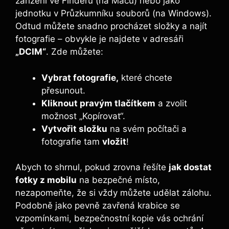
zařízení ve Finderu (na Macu) nebo jako
jednotku v Průzkumníku souborů (na Windows).
Odtud můžete snadno procházet složky a najít
fotografie – obvykle je najdete v adresáři
„DCIM“
. Zde můžete:
Vybrat fotografie,
které chcete
přesunout.
Kliknout pravým tlačítkem
a zvolit
možnost „Kopírovat“.
Vytvořit složku
na svém počítači a
fotografie tam
vložit
!
Abych to shrnul, pokud zrovna řešíte
jak dostat
fotky z mobilu
na bezpečné místo,
nezapomeňte, že si vždy můžete udělat zálohu.
Podobně jako pevně zavřená krabice se
vzpomínkami, bezpečnostní kopie vás ochrání