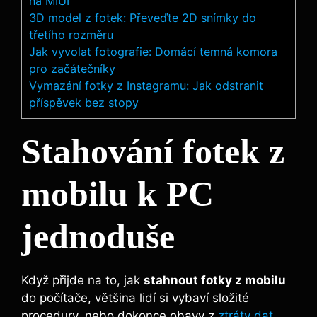
na MIUI
3D model z fotek: Převeďte 2D snímky do
třetího rozměru
Jak vyvolat fotografie: Domácí temná komora
pro začátečníky
Vymazání fotky z Instagramu: Jak odstranit
příspěvek bez stopy
Stahování fotek z
mobilu k PC
jednoduše
Když přijde na to, jak
stahnout fotky z mobilu
do počítače, většina lidí si vybaví složité
procedury, nebo dokonce obavy z
ztráty dat
.