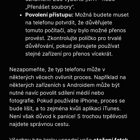
„Přenášet soubory“.
Povolení přístupu:
Možná budete muset
na telefonu potvrdit, že důvěřujete
tomuto počítači, aby bylo možné přenos
provést. Zkontrolujte políčko pro trvalé
důvěřování, pokud plánujete používat
stejné zařízení pro přenos vícekrát.
Nezapomeňte, že typ telefonu může v
některých věcech ovlivnit proces. Například na
některých zařízeních s Androidem může být
nutné navíc povolit sdílení médií nebo
fotografie. Pokud používáte iPhone, proces se
bude lišit, a to zejména kvůli aplikaci iTunes.
Není však důvod k panice! S trochou trpělivosti
najdete správnou cestu.
Všechny tyto kroky usnadní vaše
stažení fotek