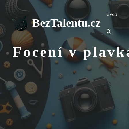
Přeskočit
na
Úvod
obsah
BezTalentu.cz
Focení v plav