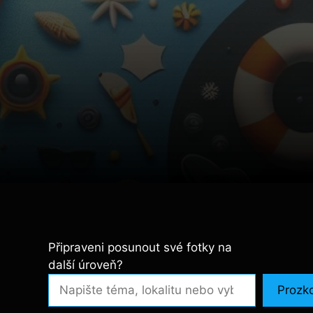
Připraveni posunout své fotky na
další úroveň?
Prozk