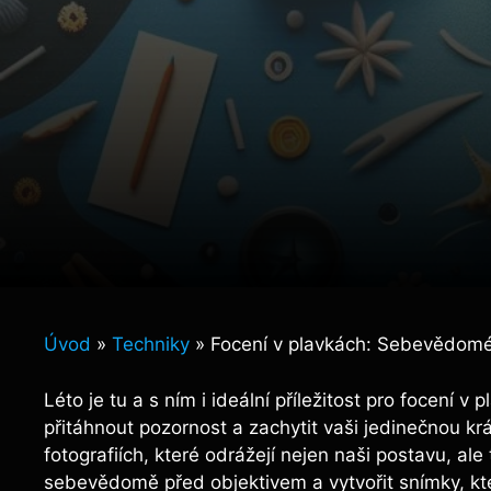
Úvod
»
Techniky
»
Focení v plavkách: Sebevědomé
Léto je tu a s ním i ideální příležitost pro focen
přitáhnout pozornost a zachytit vaši jedinečnou kr
fotografiích, které odrážejí nejen naši postavu, ale
sebevědomě před objektivem a vytvořit snímky, kte