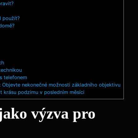
ravit?
 použít?
vědomě?
ch
technikou
 s telefonem
: Objevte nekonečné možnosti základního objektivu
tit krásu podzimu v posledním měsíci
jako výzva pro