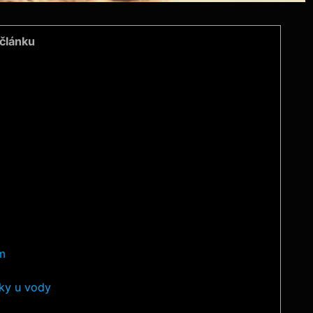
článku
m
ky u vody