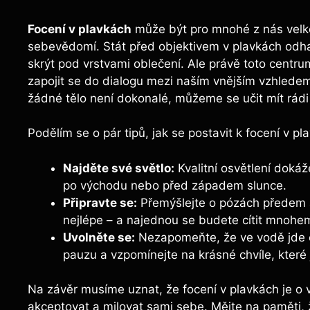
Focení v plavkách
může být pro mnohé z nás velk
sebevědomí. Stát před objektivem v plavkách odha
skrýt pod vrstvami oblečení. Ale právě toto centrum
zapojit se do dialogu mezi naším vnějším vzhledem 
žádné tělo není dokonalé, můžeme se učit mít rádi 
Podělím se o pár tipů, jak se postavit k focení v 
Najděte své světlo:
Kvalitní osvětlení dokáže
po východu nebo před západem slunce.
Připravte se:
Přemýšlejte o pózách předem a 
nejlépe – a najednou se budete cítit mnohem 
Uvolněte se:
Nezapomeňte, že ve vodě jde o 
pauzu a vzpomínejte na krásné chvíle, které j
Na závěr musíme uznat, že focení v plavkách je o ví
akceptovat a milovat sami sebe. Mějte na paměti, 