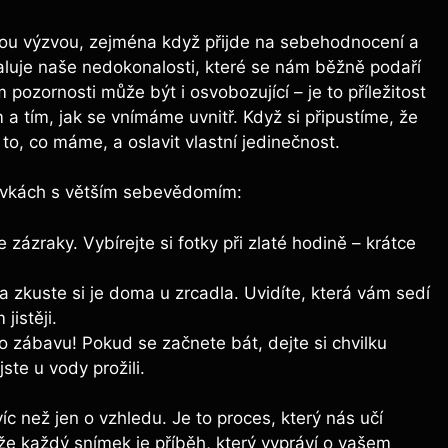
ou výzvou, zejména když přijde na sebehodnocení a
luje naše nedokonalosti, které se nám běžně podaří
 pozornosti může být i osvobozující – je to příležitost
a tím, jak se vnímáme uvnitř. Když si připustíme, že
to, co máme, a oslavit vlastní jedinečnost.
plavkách s větším sebevědomím:
 zázraky. Vybírejte si fotky při zlaté hodině – krátce
zkuste si je doma u zrcadla. Uvidíte, která vám sedí
jistěji.
zábavu! Pokud se začnete bát, dejte si chvilku
ste u vody prožili.
c než jen o vzhledu. Je to proces, který nás učí
že každý snímek je příběh, který vypráví o vašem