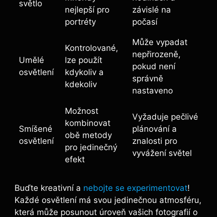
světlo
nejlepší pro
závislé na
portréty
počasí
Může vypadat
Kontrolované,
nepřirozeně,
Umělé
lze použít
pokud není
osvětlení
kdykoliv a
správně
kdekoliv
nastaveno
Možnost
Vyžaduje pečlivé
kombinovat
Smíšené
plánování a
obě metody
osvětlení
znalosti pro
pro jedinečný
vyvážení světel
efekt
Buďte kreativní a
nebojte se experimentovat
!
Každé osvětlení má svou jedinečnou atmosféru,
která může posunout úroveň vašich fotografií o