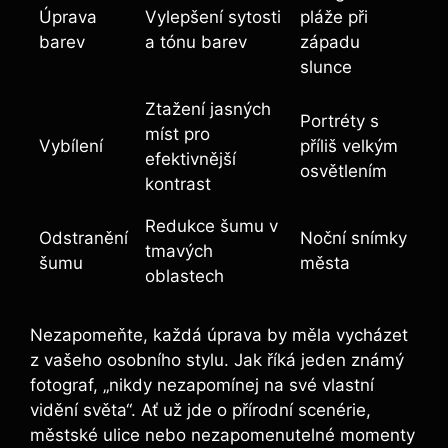
Úprava
Vylepšení sytosti
pláže při
barev
a tónu barev
západu
slunce
Ztažení jasných
Portréty s
míst pro
Vybílení
příliš velkým
efektivnější
osvětlením
kontrast
Redukce šumu v
Odstranění
Noční snímky
tmavých
šumu
města
oblastech
Nezapomeňte, každá úprava by měla vycházet
z vašeho osobního stylu. Jak říká jeden známý
fotograf, „nikdy nezapomínej na své vlastní
vidění světa“. Ať už jde o přírodní scenérie,
městské ulice nebo nezapomenutelné momenty