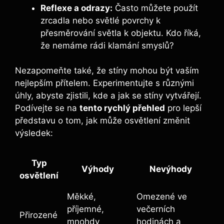
Reflexe a odrazy:
Často můžete použít
zrcadla nebo světlé povrchy k
přesměrování světla k objektu. Kdo říká,
že nemáme rádi klamání smyslů?
Nezapomeňte také, že stíny mohou být vaším
nejlepším přítelem. Experimentujte s různými
úhly, abyste zjistili, kde a jak se stíny vytvářejí.
Podívejte se na
tento rychlý přehled
pro lepší
představu o tom, jak může osvětlení změnit
výsledek:
Typ
Výhody
Nevýhody
osvětlení
Měkké,
Omezené ve
příjemné,
večerních
Přirozené
mnohdy
hodinách a