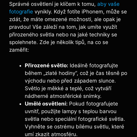
Správné osvětlení je klíčem k tomu,
aby vaše
fotografie
vynikly. Když fotíte iPhonem, může se
zdát, že máte omezené možnosti, ale opak je
pravdou! Vše záleží na tom, jak umíte využít
přirozeného světla nebo na jaké techniky se
spolehnete. Zde je několik tipů, na co se
zaměřit:
Přirozené světlo:
Ideálně fotografujte
během „zlaté hodiny“, což je čas těsně po
východu nebo před západem slunce.
Světlo je měkké a teplé, což vytváří
nádherné atmosférické snímky.
Umělé osvětlení:
Pokud fotografujete
uvnitř, použijte lampy s teplou barvou
světla nebo speciální fotografické světla.
Vyhněte se ostrému bílému světlu, které
umí zkazit atmosféru.