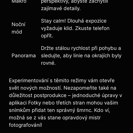
Makro
perspektivy, abyste zachytili
zajímavé detaily.
Stay calm! Dlouhá expozice
Noční
vyžaduje klid. Zkuste telefon
mód
opřít.
Držte stálou rychlost při pohybu a
Panorama
sledujte, aby linie na okrajích byly
rovné.
Experimentování s těmito režimy vám otevře
svět nových možností. Nezapomeňte také na
důležitost postprodukce – jednoduché úpravy v
aplikaci Fotky nebo třetích stran mohou vašim
snímkům přidat ten správný šmrnc. Kdo ví,
možná se z vás stane opravdový mistr
fotografování!