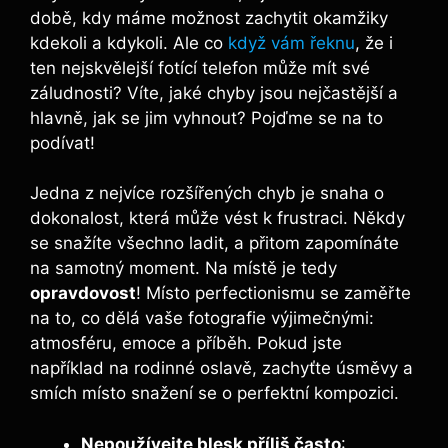
době, kdy máme možnost zachytit okamžiky
kdekoli a kdykoli. Ale co
když vám řeknu
, že i
ten nejskvělejší fotící telefon může mít své
záludnosti? Víte, jaké chyby jsou nejčastější a
hlavně, jak se jim vyhnout? Pojďme se na to
podívat!
Jedna z nejvíce rozšířených chyb je snaha o
dokonalost, která může vést k frustraci. Někdy
se snažíte všechno ladit, a přitom zapomínáte
na samotný moment. Na místě je tedy
opravdovost
! Místo perfectionismu se zaměřte
na to, co dělá vaše fotografie výjimečnými:
atmosféru, emoce a příběh. Pokud jste
například na rodinné oslavě, zachyťte úsměvy a
smích místo snažení se o perfektní kompozici.
Nepoužívejte blesk příliš často
: