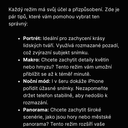
Každý režim má svůj účel a přizpůsobení. Zde je
pár tipů, které vám pomohou vybrat ten
správný:
Portrét:
Ideální pro zachycení krásy
lidských tváří. Využívá rozmazané pozadí,
což zvýrazní subjekt snímku.
Makro:
Chcete zachytit detaily květin
nebo hmyzu? Tento režim vám umožní
přiblížit se až k téměř minutě.
Noční mód:
I v šeru dokáže iPhone
pořídit úžasné snímky. Nezapomeňte
držet telefon stabilně, aby nedošlo k
rozmazání.
Panorama:
Chcete zachytit široké
scenérie, jako jsou hory nebo městské
panorama? Tento režim rozšíří vaše