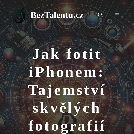
Přeskočit
na
BezTalentu.cz
Menu
obsah
Jak fotit
iPhonem:
Tajemství
skvělých
fotografií