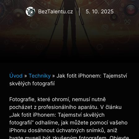
BezTalentu.cz
5. 10. 2025
Úvod
»
Techniky
»
Jak fotit iPhonem: Tajemství
skvělých fotografií
Fotografie, které ohromí, nemusí nutně
pocházet z profesionálního aparátu. V článku
„Jak fotit iPhonem: Tajemství skvělých
fotografií“ odhalíme, jak můžete pomocí vašeho
iPhonu dosáhnout úchvatných snímků, aniž
byste museli být zkušeným fotografem. Objevte