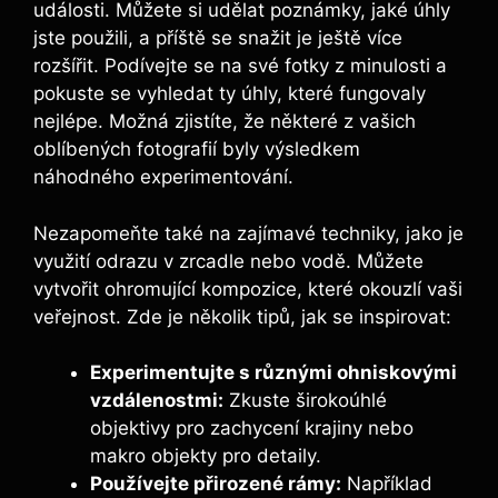
události. Můžete si udělat poznámky, jaké úhly
jste použili, a příště se snažit je ještě více
rozšířit. Podívejte se na své fotky z minulosti a
pokuste se vyhledat ty úhly, které fungovaly
nejlépe. Možná zjistíte, že některé z vašich
oblíbených fotografií byly výsledkem
náhodného experimentování.
Nezapomeňte také na zajímavé techniky, jako je
využití odrazu v zrcadle nebo vodě. Můžete
vytvořit ohromující kompozice, které okouzlí vaši
veřejnost. Zde je několik tipů, jak se inspirovat:
Experimentujte s různými ohniskovými
vzdálenostmi:
Zkuste širokoúhlé
objektivy pro zachycení krajiny nebo
makro objekty pro detaily.
Používejte přirozené rámy:
Například