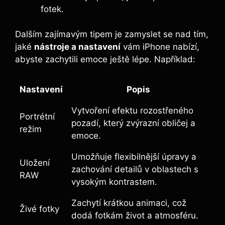
fotek.
Dalším zajímavým tipem je zamyslet se nad tím,
jaké
nástroje a nastavení
vám iPhone nabízí,
abyste zachytili emoce ještě lépe. Například:
Nastavení
Popis
Vytvoření efektu rozostřeného
Portrétní
pozadí, který zvýrazní obličej a
režim
emoce.
Umožňuje flexibilnější úpravy a
Uložení
zachování detailů v oblastech s
RAW
vysokým kontrastem.
Zachytí krátkou animaci, což
Živé fotky
dodá fotkám život a atmosféru.