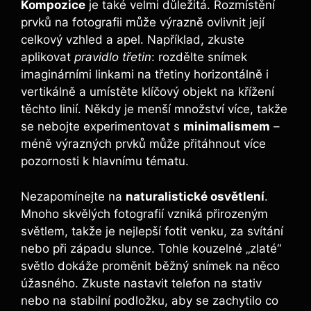
Kompozice
je také velmi důležitá. Rozmístění
prvků na fotografii může výrazně ovlivnit její
celkový vzhled a apel. Například, zkuste
aplikovat
pravidlo třetin
: rozdělte snímek
imaginárními linkami na třetiny horizontálně i
vertikálně a umístěte klíčový objekt na křížení
těchto linií. Někdy je menší množství více, takže
se nebojte experimentovat s
minimalismem
–
méně výrazných prvků může přitáhnout více
pozornosti k hlavnímu tématu.
Nezapomínejte na
naturalistické osvětlení
.
Mnoho skvělých fotografií vzniká přirozeným
světlem, takže je nejlepší fotit venku, za svítání
nebo při západu slunce. Tohle kouzelné „zlaté“
světlo dokáže proměnit běžný snímek na něco
úžasného. Zkuste nastavit telefon na stativ
nebo na stabilní podložku, aby se zachytilo co