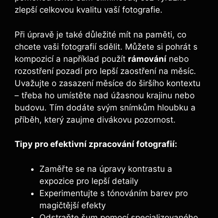
zlepší‍ celkovou kvalitu vaší fotografie.
Při úpravě je také důležité mít na ⁢paměti, co
chcete vaši fotografií sdělit. Můžete si pohrát s
kompozicí a například použít
rámování
nebo
rozostření pozadí pro lepší​ zaostření ‍na měsíc.⁢
Uvažujte o‌ zasazení ‌měsíce do⁣ širšího⁣ kontextu
– třeba ho umístěte nad úžasnou krajinu nebo
budovu. Tím dodáte svým snímkům hloubku a
příběh, který zaujme divákovu pozornost.
Tipy pro efektivní ⁤zpracování‍ fotografií:
Zaměřte se na úpravy kontrastu a
expozice pro lepší ​detaily
Experimentujte s tónováním​ barev pro
magičtější efekty
Odstraňte šum pomocí specializovaného