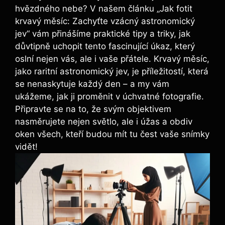
hvězdného nebe? V⁢ našem článku „Jak fotit
⁤krvavý měsíc: ‍Zachyťte vzácný astronomický
jev“ vám přinášíme praktické tipy a triky, jak⁢
důvtipně uchopit tento fascinující ‍úkaz, který‌
oslní nejen vás,⁢ ale​ i vaše​ přátele. Krvavý měsíc,
jako raritní astronomický jev, je příležitostí, která
se nenaskytuje ⁤každý den –⁤ a my vám
ukážeme,‍ jak ji proměnit v úchvatné fotografie.
‌Připravte se na‍ to, že svým objektivem
nasměrujete nejen světlo, ale i úžas a obdiv
oken všech, kteří budou mít tu čest vaše snímky
⁣vidět!