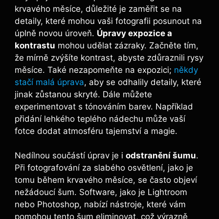
krvavého měsíce, důležité je zaměřit se ⁣na
detaily, které mohou vaši fotografii posunout na
úplně novou úroveň.
Úpravy expozice a
kontrastu
mohou udělat zázraky. Začněte tím,
že mírně ⁤zvýšíte kontrast, abyste zdůraznili rysy
⁢měsíce. Také nezapomeňte na ⁤expozici;
někdy
stačí malá úprava
, aby se odhalily detaily, které⁣
jinak zůstanou skryté. Dále můžete
⁤experimentovat s tónováním ⁣barev. Například
přidání lehkého teplého nádechu může vaší
fotce dodat‌ atmosféru‌ tajemství a‌ magie.
Nedílnou ‌součástí úprav je i
odstranění šumu
.
Při ⁣fotografování za slabého osvětlení, jako je
tomu během krvavého měsíce, se často ⁣objeví
nežádoucí šum. Software, jako je‌ Lightroom
nebo Photoshop, nabízí nástroje, které vám
pomohou tento šum eliminovat, což výrazně