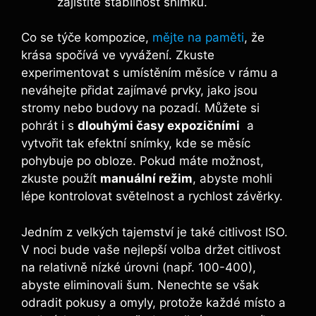
zajistíte stabilnost snímků.
Co⁣ se týče kompozice, ​
mějte na paměti
, že
krása spočívá ve vyvážení. Zkuste
experimentovat s umístěním měsíce v rámu a
neváhejte přidat zajímavé prvky, jako jsou
stromy nebo budovy na pozadí. Můžete si
pohrát i ⁢s
dlouhými časy expozičními
⁢ a
⁤vytvořit tak efektní‍ snímky, kde se měsíc
pohybuje po ⁢obloze. Pokud máte možnost,
zkuste použít‌
manuální režim
, abyste ⁤mohli
lépe kontrolovat světelnost a rychlost závěrky.
Jedním z velkých tajemství je⁢ také citlivost ‍ISO.
⁤V noci bude⁢ vaše nejlepší volba držet citlivost
na relativně nízké úrovni (např. 100-400),
abyste ‍eliminovali šum.‌ Nenechte se však
odradit pokusy a omyly, protože každé místo a