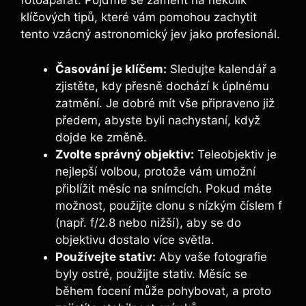
fotoaparát. ​Pojďme ‍se zaměřit na ‌několik
klíčových tipů, které vám pomohou ‌zachytit
tento ⁢vzácný astronomický jev jako profesionál.
Časování je klíčem:
Sledujte ⁣kalendář a
zjistěte, kdy přesně dochází k úplnému
zatmění. ⁢Je ⁣dobré mít vše připraveno již
⁢předem, abyste ​byli⁤ nachystaní, když
dojde ke změně.
Zvolte správný objektiv:
Teleobjektiv je
nejlepší volbou, protože vám⁢ umožní
přiblížit měsíc na snímcích. Pokud máte
možnost, použijte clonu s nízkým číslem f
(např. f/2.8‍ nebo nižší), aby se do
objektivu dostalo více světla.
Používejte stativ:
Aby vaše fotografie
byly ostré, použijte stativ. ⁢Měsíc⁢ se
během focení může pohybovat, a proto