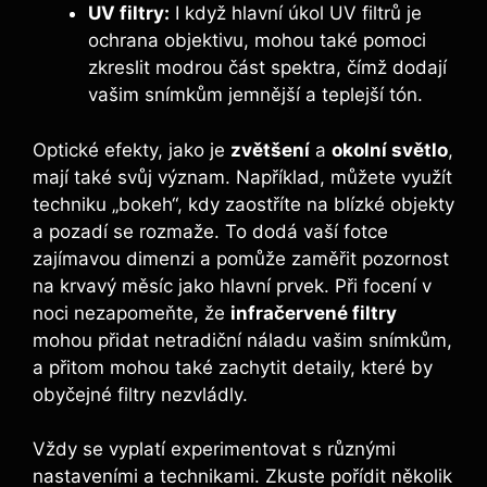
UV filtry:
I‍ když hlavní ‌úkol UV filtrů je
ochrana objektivu, mohou také pomoci
zkreslit modrou část spektra, čímž dodají
vašim snímkům⁤ jemnější a teplejší tón.
Optické efekty, jako je
zvětšení
a
okolní světlo
,
mají také​ svůj ⁤význam. Například, můžete využít
techniku „bokeh“, kdy zaostříte na blízké‍ objekty
a pozadí se rozmaže. ⁤To⁣ dodá vaší fotce
zajímavou dimenzi a pomůže zaměřit‌ pozornost
na krvavý měsíc jako hlavní prvek. Při​ focení v
noci nezapomeňte, že
infračervené filtry
mohou přidat netradiční náladu ⁤vašim snímkům,
a přitom mohou také⁣ zachytit detaily, které by
obyčejné filtry nezvládly.
Vždy se vyplatí experimentovat s různými
nastaveními a technikami. Zkuste pořídit několik