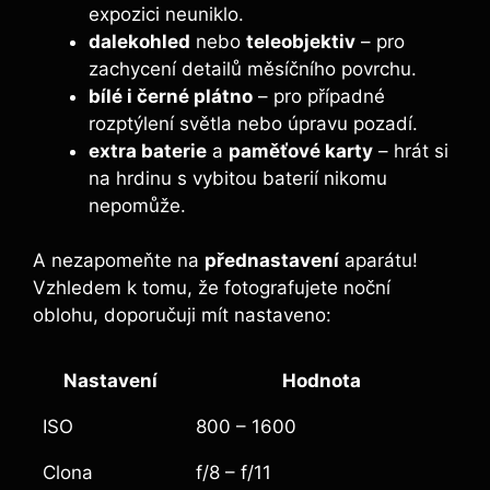
expozici neuniklo.
dalekohled
nebo
teleobjektiv
⁣– pro
zachycení detailů měsíčního povrchu.
bílé i černé plátno
– pro případné
rozptýlení světla nebo úpravu pozadí.
extra baterie
a
paměťové karty
– hrát ⁤si
na hrdinu s vybitou baterií nikomu
nepomůže.
A nezapomeňte na
přednastavení
aparátu!
Vzhledem k tomu, že fotografujete noční
oblohu, doporučuji mít nastaveno:
Nastavení
Hodnota
ISO
800 – 1600
Clona
f/8 – f/11