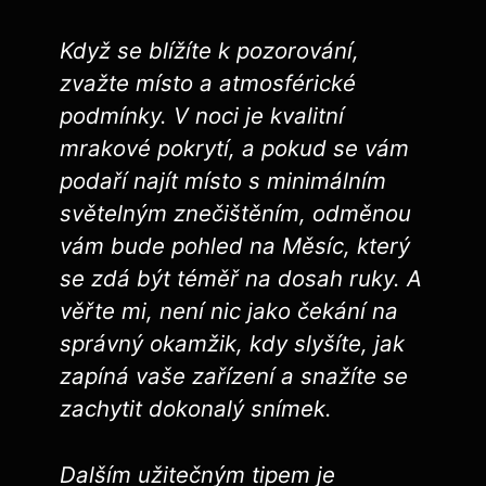
Když se blížíte k pozorování,
⁣zvažte ⁢místo a atmosférické
podmínky. V ​noci je kvalitní
mrakové pokrytí, a pokud se vám
podaří ​najít místo s minimálním⁢
světelným znečištěním, odměnou
‍vám bude pohled na Měsíc, který
se zdá být téměř na⁣ dosah ruky.⁢ A
věřte mi, není nic jako čekání na
správný okamžik, kdy slyšíte, jak
zapíná vaše zařízení a snažíte se
zachytit dokonalý snímek.
Dalším⁤ užitečným tipem je