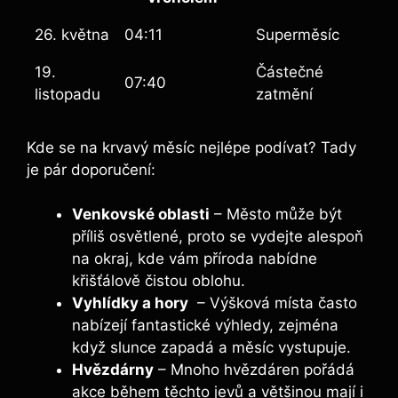
26. května
04:11
Superměsíc
19.
Částečné‍
07:40
listopadu
zatmění
Kde se​ na krvavý měsíc nejlépe podívat? Tady‍
je pár doporučení:
Venkovské oblasti
– Město může být
příliš osvětlené, ⁣proto se vydejte alespoň
na okraj, kde vám příroda‌ nabídne
křišťálově čistou oblohu.
Vyhlídky a hory
‌ – Výšková místa často
⁢nabízejí fantastické výhledy, zejména
když slunce zapadá‌ a měsíc vystupuje.
Hvězdárny
– Mnoho hvězdáren pořádá
akce během těchto jevů a většinou mají i