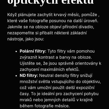
Když plánujete zachytit krvavý měsíc, pomůže ,
které vaše‍ fotografie⁢ posunou na ⁣další úroveň.
Jakmile se na obloze objeví přírodní divadlo,
nezapomeňte si přibalit některé základní
nástroje, jako jsou:
Polární filtry:
Tyto filtry vám pomohou
zvýraznit kontrast a barvy‍ na ‍obloze.
Ujistěte se, že jsou správně orientovány k
⁣zachycení maximálních efektů.
ND filtry:
Neutral density filtry snižují
množství světla vstupujícího do ​objektivu,
což vám umožní použít delší expoziční
časy. To je ideální pro zachycení pohybu
mraků nebo jemných detailů v krajině
během fotografie měsíce.