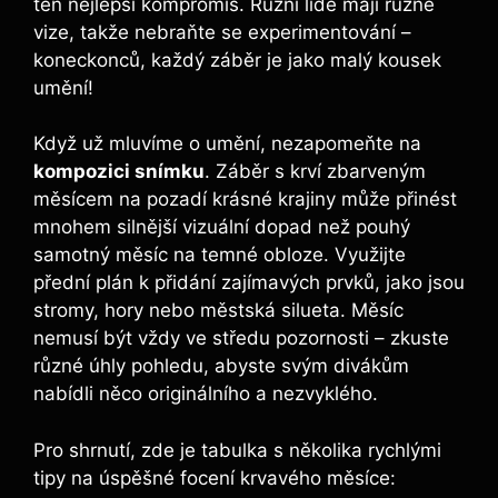
ten nejlepší kompromis. Různí lidé mají různé
vize,⁣ takže nebraňte se experimentování –
koneckonců, každý záběr je jako malý kousek ​
umění!
Když už mluvíme o umění,⁤ nezapomeňte na
kompozici snímku
. Záběr s ⁢krví zbarveným
měsícem na pozadí krásné krajiny může přinést
mnohem silnější vizuální‌ dopad než pouhý
samotný měsíc na temné obloze. Využijte‍
přední plán k přidání zajímavých ​prvků, jako jsou
stromy, hory nebo městská silueta.‌ Měsíc⁣
nemusí být vždy ve ‍středu pozornosti – zkuste
různé úhly pohledu, ⁤abyste svým divákům ​
nabídli‍ něco originálního​ a nezvyklého.
Pro shrnutí, zde je tabulka s‌ několika rychlými
tipy na úspěšné focení⁤ krvavého měsíce: