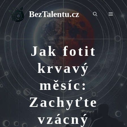
Přeskočit
na
BezTalentu.cz
Menu
obsah
Jak fotit
krvavý
měsíc:
Zachyťte
vzácný