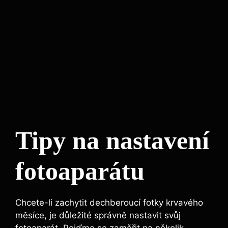
Tipy na‌ nastavení
fotoaparátu
Chcete-li zachytit​ dechberoucí fotky krvavého
měsíce, je důležité správně ⁢nastavit svůj