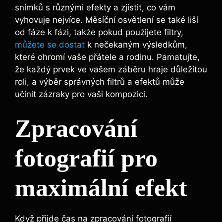
snímků s různými efekty a zjistit, ⁢co‍ vám
‌vyhovuje nejvíce. Měsíční osvětlení se také liší
od fáze k fázi, takže pokud použijete filtry,
můžete se dostat
⁤ k nečekaným výsledkům,
které ohromí ‌vaše ⁣přátele a rodinu. Pamatujte,
že každý ⁤prvek ve vašem záběru hraje ​důležitou
roli, a výběr⁤ správných filtrů a efektů může
učinit zázraky ⁣pro vaši kompozici.
Zpracování
fotografií pro
maximální efekt
Když přijde čas‍ na zpracování ​fotografií