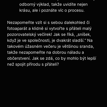
odborný výklad, takže uvidíte nejen
krásu, ale i poznáte víc o procesu.
Nezapomeňte⁤ vzít si s⁤ sebou ‌dalekohled či
fotoaparát a klidně si vytvořte ⁢s přáteli malý
pozorovatelský večírek! Jak se ⁤říká, „sníšek,
‌když je⁢ ve společnosti, je dvakrát sladší.“ Na
‌takovém úžasném ‌večeru je většinou sranda,
takže nezapomeňte na dobrou náladu a‍
občerstvení. Jak se zdá, co ‌by mohlo být‌ lepší
než spojit přírodu s přáteli?