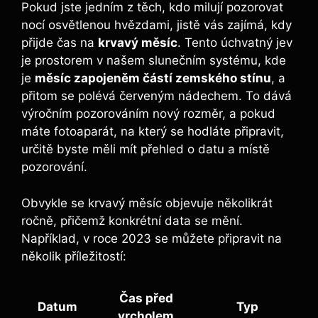
Pokud jste jedním z ‍těch, kdo milují pozorovat
⁤nocí​ osvětlenou hvězdami, jistě ‌vás zajímá, kdy
přijde čas na
krvavý ⁢měsíc
. Tento ⁢úchvatný jev
je ‌prostorem v⁣ našem slunečním systému, kde
je
měsíc zapojeněm částí⁤ zemského​ stínu
, a
přitom se polévá ‍červeným⁤ nádechem. To dává
výročním pozorováním nový rozměr, a pokud
máte fotoaparát,⁤ na který se hodláte připravit,
určitě byste měli mít přehled o datu a místě
pozorování.
Obvykle se krvavý měsíc⁤ objevuje několikrát
ročně, přičemž konkrétní data se mění.
Například, ⁢v roce 2023 se můžete připravit na
několik ⁢příležitostí:
Čas před‍
Datum
Typ
vrcholem