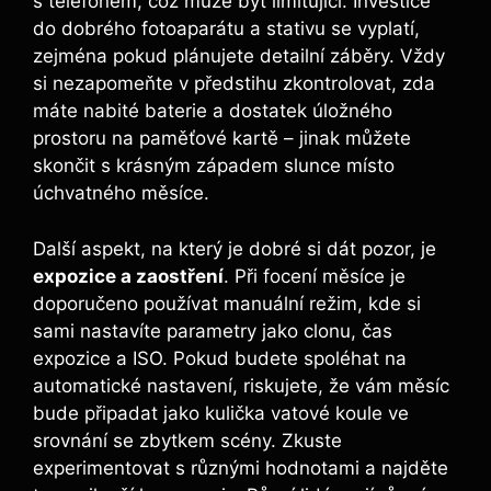
s telefonem, což může být limitující. Investice
do dobrého fotoaparátu a stativu se vyplatí,
zejména pokud plánujete detailní záběry. Vždy
si nezapomeňte v předstihu zkontrolovat, zda
máte nabité baterie a dostatek úložného
prostoru na paměťové kartě ‌– jinak můžete
skončit s krásným západem slunce místo
úchvatného měsíce.
Další aspekt, na který je dobré si dát pozor, je
expozice a zaostření
. ​Při focení měsíce‌ je
doporučeno používat manuální režim, kde si
sami nastavíte parametry jako clonu, čas
expozice a ISO. Pokud budete spoléhat na
automatické nastavení, riskujete, že vám měsíc
bude připadat jako kulička vatové koule ve
srovnání se zbytkem scény. Zkuste
experimentovat s ⁤různými‍ hodnotami⁤ a najděte