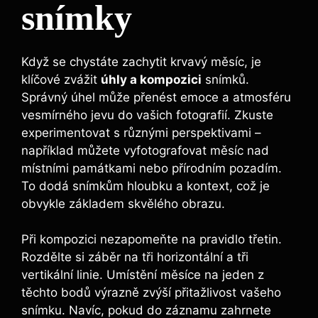
snímky
Když se chystáte zachytit krvavý měsíc, je
klíčové zvážit
úhly a kompozici
snímků.
Správný úhel ​může ‍přenést emoce a atmosféru
vesmírného jevu do vašich fotografií. Zkuste
experimentovat s různými perspektivami –
například můžete vyfotografovat měsíc nad⁤
místními památkami⁢ nebo ⁢přírodním pozadím.
To dodá snímkům hloubku a kontext,‍ což ‌je
obvykle‌ základem skvělého obrazu.
Při kompozici nezapomeňte na pravidlo třetin.
Rozdělte si ‌záběr‍ na ‌tři horizontální ⁢a tři‌
vertikální linie. Umístění měsíce na ⁢jeden z
těchto bodů výrazně zvýší přitažlivost vašeho
snímku. Navíc, pokud do záznamu zahrnete