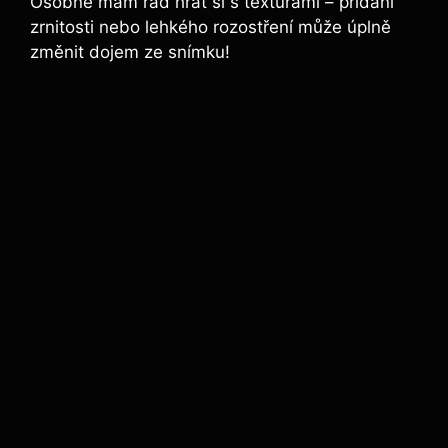
Osobně mám rád hrát si s texturami – přidání
zrnitosti nebo lehkého rozostření může úplně
změnit dojem ze snímku!