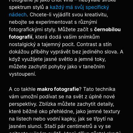
spektrum stylů a
každý má svůj specifický
nádech
. Chcete-li vyjádřit svou kreativitu,
nebojte se experimentovat s různými
fotografickými styly. Můžete začít s
černobílou
fotografií
, která dodá vašim snímkům
nostalgický a tajemný pocit. Contrast a stín
dokážou příběhy vyprávět bez jediného slova. A
když využijete jasné světlo a jemné toky,
můžete zachytit pohyby jako v tanečním
vystoupení.
A co takhle
makro fotografie
? Tato technika
vám umožní podívat se na svět z úplně nové
perspektivy. Zblízka můžete zachytit detaily,
které běžné oko přehlédne, jako jemné textury
na listech nebo vodní kapky, jak se třpytí na
jasném slunci. Stačí pár centimetrů a vy se