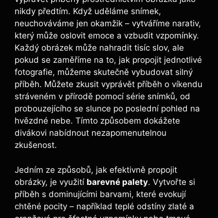
nikdy předtím. Když uděláme snímek,
neuchováváme jen okamžik – vytváříme narativ,
který může oslovit emoce a vzbudit vzpomínky.
Každý obrázek může nahradit tisíc slov, ale
pokud se zaměříme na to, jak propojit jednotlivé
fotografie, můžeme skutečně vybudovat silný
příběh. Můžete zkusit vyprávět příběh o víkendu
stráveném v přírodě pomocí série snímků, od
probouzejícího se slunce po poslední pohled na
hvězdné nebe. Tímto způsobem dokážete
divákovi nabídnout nezapomenutelnou
zkušenost.
Jedním ze způsobů, jak efektivně propojit
obrázky, je využití
barevné palety
. Vytvořte si
příběh s dominujícími barvami, které evokují
chtěné pocity – například teplé odstíny zlaté a