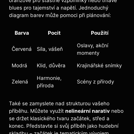
oranžové pro šťastné vzpomínky nebo tmavé
blues pro tajemství a napětí. Jednoduchý
diagram barev může pomoci při plánování:
Barva
Pocit
Použití
Oslavy, akční
Červená
Síla, vášeň
momenty
Modrá
Klid, důvěra
Krajinářské snímky
Harmonie,
Zelená
Scény z přírody
příroda
Také se zamyslete nad strukturou vašeho
příběhu. Můžete využít
nelineární narativ
nebo
se držet klasického tvaru začátek, střed a
konec. Představte si svůj příběh jako hudební
skladbu – začátek je tematickým vývojem,