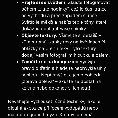
Hrajte si se světlem:
Zkuste fotografovat
během „zlaté hodinky“, což je čas krátce
po východu a před západem slunce.
Světlo je měkčí a nabízí teplé tóny, které
dokážou obohatit vaše snímky.
Objevte textury:
Všímejte si detailů –
kůra stromů, kapky rosy na květinách či
oblázky na břehu řeky. Tyto textury
dodají vašim fotografiím hloubku a zájem.
Zaměřte se na kompozici:
Využijte
pravidlo třetin a hledejte neobvyklé úhly
pohledu. Nepřemýšlejte jen o pohledu
„zprava doleva“ – zkuste se dostat na
kolena nebo dokonce si lehnout!
Neváhejte vyzkoušet různé techniky, jako je
dlouhá expozice při focení vodopádů nebo
makrofotografie hmyzu. Kreativita nemá