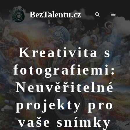
Přeskočit
na
BezTalentu.cz
Menu
obsah
Kreativita s
fotografiemi:
Neuvěřitelné
projekty pro
vaše snímky