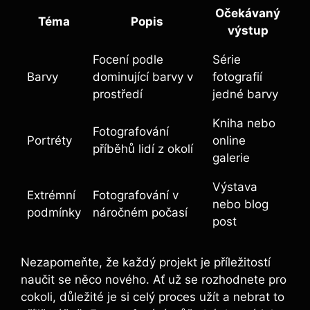
Očekávaný
Téma
Popis
výstup
Focení podle
Série
Barvy
dominující barvy v
fotografií
prostředí
jedné barvy
Kniha nebo
Fotografování
Portréty
online
příběhů lidí z okolí
galerie
Výstava
Extrémní
Fotografování v
nebo blog
podmínky
náročném počasí
post
Nezapomeňte, že každý projekt je příležitostí
naučit se něco nového. Ať už se rozhodnete pro
cokoli, důležité je si celý proces užít a nebrat to