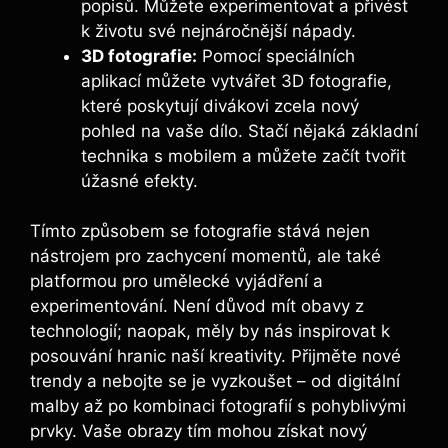
popisů. Můžete experimentovat a přivést
k životu své nejnáročnější nápady.
3D fotografie:
Pomocí speciálních
aplikací můžete vytvářet 3D fotografie,
které poskytují divákovi zcela nový
pohled na vaše dílo. Stačí nějaká základní
technika s mobilem a můžete začít tvořit
úžasné efekty.
Tímto způsobem se fotografie stává nejen
nástrojem pro zachycení momentů, ale také
platformou pro umělecké vyjádření a
experimentování. Není důvod mít obavy z
technologií; naopak, měly by nás inspirovat k
posouvání hranic naší kreativity. Přijměte nové
trendy a nebojte se je vyzkoušet – od digitální
malby až po kombinaci fotografií s pohyblivými
prvky. Vaše obrazy tím mohou získat nový