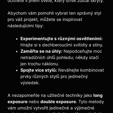
ocitnete v jiném světě, který dříve zůstal skrytý.
Abychom vám pomohli vybrat ten správný styl
pro váš projekt, můžete se inspirovat
následujícími tipy:
Experimentujte s různými osvětleními:
Hrajte si s dechberoucími svítidly a stíny.
Zaměřte se na úhly:
Nepodceňujte moc
netradičních úhlů pohledu; někdy stačí
jen trochu náklonu.
Spojte více stylů:
Neváhejte kombinovat
prvky různých stylů pro jedinečný
výsledek.
A nezapomeňte na užitečné techniky jako
long
exposure
nebo
double exposure
. Tyto metody
vám umožní vytvořit jedinečné a výjimečné