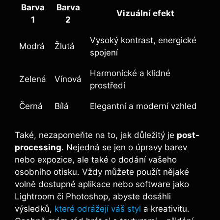
Barva
Barva
Vizuální efekt
1
2
Vysoký kontrast, energické
Modrá
Žlutá
spojení
Harmonické a klidné
Zelená
Vínová
prostředí
Černá
Bílá
Elegantní a moderní vzhled
Také, nezapomeňte na to, jak důležitý je
post-
processing
. Nejedná se jen o úpravy barev
nebo expozice, ale také o dodání vašeho
osobního otisku. Vždy můžete použít nějaké
volně dostupné aplikace nebo software jako
Lightroom či Photoshop, abyste dosáhli
výsledků,
které odrážejí váš styl
a kreativitu.