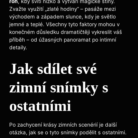
roh
, kdy svítí nízko a vytváří magické stíny.
Zvažte využití „zlaté hodiny“ – pasáže mezi
východem a západem slunce, kdy je světlo
jemné a teplé. Všechny tyto faktory mohou v
konečném důsledku dramatičtěji vykreslit váš
příběh – od úžasných panoramat po intimní
detaily.
Jak sdílet své
zimní snímky s
ostatními
Po zachycení krásy zimních scenérií je další
otázka, jak se o tyto snímky podělit s ostatními.