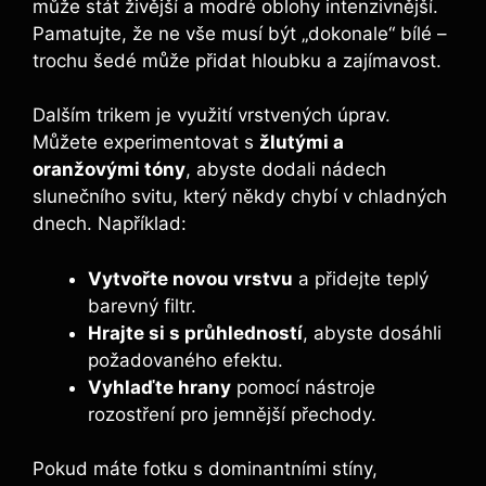
může stát živější a modré oblohy intenzivnější.
Pamatujte, že ne vše musí být „dokonale“ bílé –
trochu šedé může přidat hloubku a zajímavost.
Dalším trikem je využití vrstvených úprav.
Můžete experimentovat s
žlutými a
oranžovými tóny
, abyste dodali nádech
slunečního svitu, který někdy chybí v chladných
dnech. Například:
Vytvořte novou vrstvu
a přidejte teplý
barevný filtr.
Hrajte si s průhledností
, abyste dosáhli
požadovaného efektu.
Vyhlaďte hrany
pomocí nástroje
rozostření pro jemnější přechody.
Pokud máte fotku s dominantními stíny,