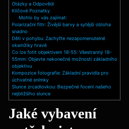
Otázky a Odpovědi
Klíčové Poznatky
Mohlo by vás zajímat:
Polarizační filtr: Živější barvy a sytější obloha
snadno
Děti v pohybu: Zachyťte nezapomenutelné
okamžiky hravě
Co lze fotit objektivem 18-55: Všestranný 18-
55mm: Objevte nekonečné možnosti základního
objektivu
Kompozice fotografie: Základní pravidla pro
úchvatné snímky
Slunce zrcadlovkou: Bezpečné focení našeho
nejbližšího slunce
Jaké vybavení