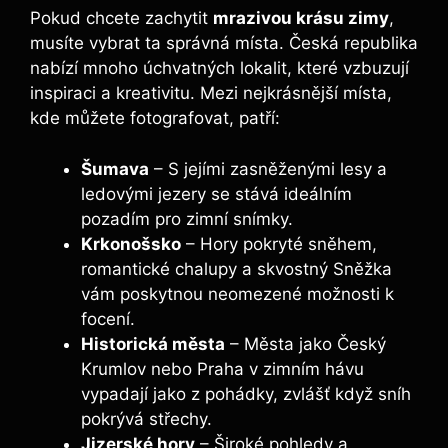
Pokud chcete zachytit
mrazivou krásu zimy
,
musíte vybrat ta správná místa. Česká republika
nabízí mnoho úchvatných lokalit, které vzbuzují
inspiraci a kreativitu. Mezi nejkrásnější místa,
kde můžete fotografovat, patří:
Šumava
– S jejími zasněženými lesy a
ledovými jezery se stává ideálním
pozadím pro zimní snímky.
Krkonošsko
– Hory pokryté sněhem,
romantické chalupy a skvostný Sněžka
vám poskytnou neomezené možnosti k
focení.
Historická města
– Města jako Český
Krumlov nebo Praha v zimním hávu
vypadají jako z pohádky, zvlášť když sníh
pokrývá střechy.
Jizerské hory
– Široké pohledy a