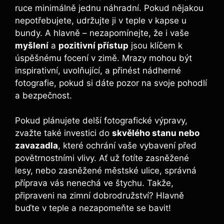
ruce minimálně jednu náhradní. Pokud nějakou
nepotřebujete, udržujte ji v teple v kapse u
bundy. A hlavně – nezapomínejte, že i vaše
myšlení
a
pozitivní přístup
jsou klíčem k
úspěšnému focení v zimě. Mrazy mohou být
inspirativní, uvolňující, a přinést nádherné
fotografie, pokud si dáte pozor na svoje pohodlí
a bezpečnost.
Pokud plánujete delší fotografické výpravy,
zvažte také investici do
skvělého stanu nebo
zavazadla
, které ochrání vaše vybavení před
povětrnostními vlivy. Ať už fotíte zasněžené
lesy, nebo zasněžené městské ulice, správná
příprava vás nenechá ve štychu. Takže,
připraveni na zimní dobrodružství? Hlavně
buďte v teple a nezapomeňte se bavit!