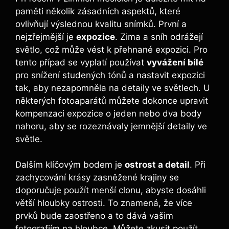
paměti několik zásadních aspektů, které
ovlivňují výslednou kvalitu snímků. První a
nejzřejmější je
expozice
. Zima a sníh odrážejí
světlo, což může vést k přehnané expozici. Pro
tento případ se vyplatí používat
vyvážení bílé
pro snížení studených tónů a nastavit expozici
tak, aby nezapomněla na detaily ve světlech. U
některých fotoaparátů můžete dokonce upravit
kompenzaci expozice o jeden nebo dva body
nahoru, aby se rozeznávaly jemnější detaily ve
světle.
Dalším klíčovým bodem je
ostrost a detail
. Při
zachycování krásy zasněžené krajiny se
doporučuje použít menší clonu, abyste dosáhli
větší hloubky ostrosti. To znamená, že více
prvků bude zaostřeno a to dává vašim
fotografiím na hloubce. Můžete zkusit použít