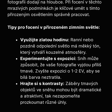
fotografii dodají na hloubce. Při focení v těchto
mrazivých podmínkách je klíčové umět s tímto
přirozeným osvětlením správně pracovat.
Tipy pro focení v přirozeném zimním světle:
Využijte zlatou hodinu:
Ranní nebo
pozdně odpolední světlo má měkký tón,
který vytváří kouzelné atmosféry.
Experimentujte s expozicí:
Sníh může
způsobit, že vaše fotografie vyjdou příliš
tmavé. Zvyšte expozici o 1-2 EV, aby se
bílá barva neztratila.
Hrajte si s kontrasty:
Záběry tmavých
objektů ve sněhu mohou být dramatické
a atraktivní, tak nezapomeňte
prozkoumat různé úhly.