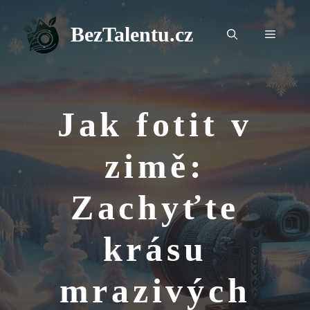
Přeskočit
na
BezTalentu.cz
Menu
obsah
Jak fotit v
zimě:
Zachyťte
krásu
mrazivých