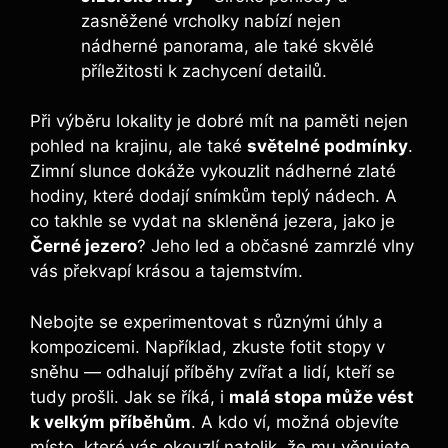
zasněžené vrcholky nabízí nejen
nádherné panorama, ale také skvělé
příležitosti k zachycení detailů.
Při výběru lokality je dobré mít na paměti nejen
pohled na krajinu, ale také
světelné podmínky
.
Zimní slunce dokáže vykouzlit nádherné zlaté
hodiny, které dodají snímkům teplý nádech. A
co takhle se vydat na skleněná jezera, jako je
Černé jezero
? Jeho led a občasné zamrzlé vlny
vás překvapí krásou a tajemstvím.
Nebojte se experimentovat s různými úhly a
kompozicemi. Například, zkuste fotit stopy v
sněhu — odhalují příběhy zvířat a lidí, kteří se
tudy prošli. Jak se říká, i
malá stopa může vést
k velkým příběhům
. A kdo ví, možná objevíte
místo, které vás okouzlí natolik, že mu věnujete