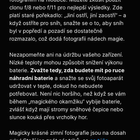
clonu f/8 nebo f/11 pro nejlepší výsledky. Zde
platí staré pořekadlo: „Jiní ostří, jiní zaostří“ – a
když ostříte pro sníh, snažte se o to, aby sníh
byl v popředí a pozadí se dostatečně
rozmazalo, což dodá fotografii nádech magie.
Nezapomeňte ani na údržbu vašeho zařízení.
Nízké teploty mohou způsobit snížení výkonu
baterie.
Zvažte tedy, zda budete mít po ruce
náhradní baterie
a snažte se svůj fotoaparát
udržovat v teple, dokud ho nebudete
potřebovat. Není nic horšího, než když se vám
během „magického okamžiku“ vybije baterie,
zvlášť když mají stromy sněhové čepice nebo
slunce kouká přes vrcholky hor.
Magicky krásné zimní fotografie jsou na dosah