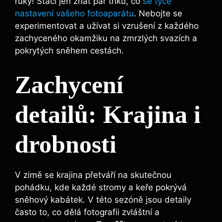
ruky! Stačí jen znát pár triků, co
se týče
nastavení vašeho fotoaparátu
. Nebojte se
experimentovat a užívat si vzrušení z každého
zachyceného okamžiku na zmrzlých svazích a
pokrytých sněhem cestách.
Zachycení
detailů: Krajina i
drobnosti
V zimě se krajina přetváří na skutečnou
pohádku, kde každé stromy a keře pokrývá
sněhový kabátek. V této sezóně jsou detaily
často to, co dělá fotografii zvláštní a