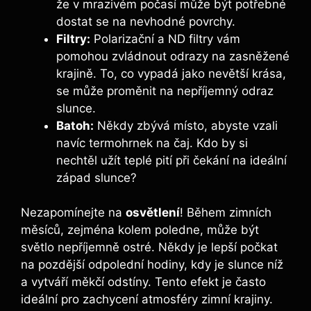
že v mrazivém počasí může být potřebné
dostat se na nevhodné povrchy.
Filtry:
Polarizační a ND filtry vám
pomohou zvládnout odrazy na zasněžené
krajině. To, co vypadá jako nevětší krása,
se může proměnit na nepříjemný odraz
slunce.
Batoh:
Někdy zbývá místo, abyste vzali
navíc termohrnek na čaj. Kdo by si
nechtěl užít teplé pití při čekání na ideální
západ slunce?
Nezapomínejte na
osvětlení
! Během zimních
měsíců, zejména kolem poledne, může být
světlo nepříjemně ostré. Někdy je lepší počkat
na pozdější odpolední hodiny, kdy je slunce níž
a vytváří měkčí odstíny. Tento efekt je často
ideální pro zachycení atmosféry zimní krajiny.