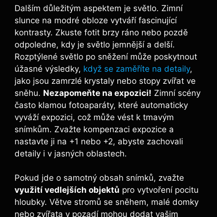
Dalším důležitým aspektem je světlo. Zimní
slunce na modré obloze vytváří fascinující
kontrasty. Zkuste fotit brzy ráno nebo pozdě
odpoledne, kdy je světlo jemnější a delší.
Rozptýlené světlo po sněžení může poskytnout
úžasné výsledky,
když se zaměříte na detaily
,
jako jsou zamrzlé krystaly nebo stopy zvířat ve
sněhu.
Nezapomeňte na expozici!
Zimní scény
často klamou fotoaparáty, které automaticky
vyváží expozici, což může vést k tmavým
snímkům. Zvažte kompenzaci expozice a
nastavte ji na +1 nebo +2, abyste zachovali
detaily i v jasných oblastech.
Pokud jde o samotný obsah snímků, zvažte
využití vedlejších objektů
pro vytvoření pocitu
hloubky. Větve stromů se sněhem, malé domky
nebo zvířata v pozadí mohou dodat vašim