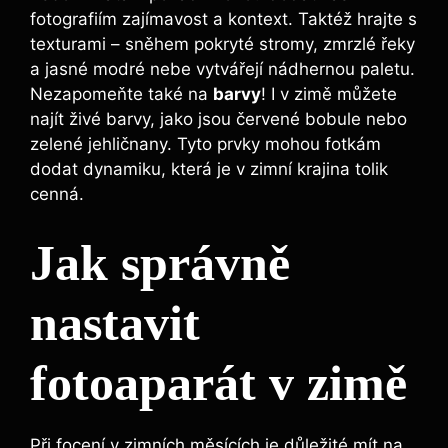
fotografiím zajímavost a kontext. Taktéž hrajte s
texturami – sněhem pokryté stromy, zmrzlé řeky
a jasné modré nebe vytvářejí nádhernou paletu.
Nezapomeňte také na
barvy
! I v zimě můžete
najít živé barvy, jako jsou červené bobule nebo
zelené jehličnany. Tyto prvky mohou fotkám
dodat dynamiku, která je v zimní krajina tolik
cenná.
Jak správně
nastavit
fotoaparát v zimě
Při focení v zimních měsících je důležité mít na