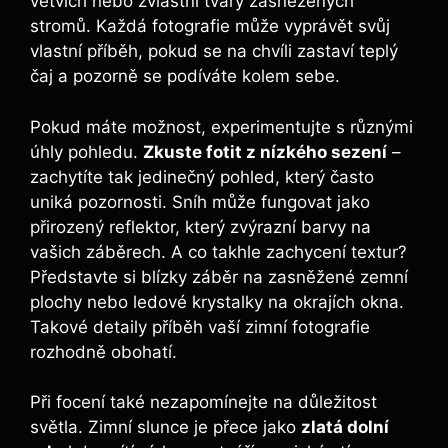
větvích nebo zvláštní tvary zasněžených
stromů. Každá fotografie může vyprávět svůj
vlastní příběh, pokud se na chvíli zastaví teplý
čaj a pozorně se podíváte kolem sebe.
Pokud máte možnost, experimentujte s různými
úhly pohledu.
Zkuste fotit z nízkého sezení
–
zachytíte tak jedinečný pohled, který často
uniká pozornosti. Sníh může fungovat jako
přirozený reflektor, který zvýrazní barvy na
vašich záběrech. A co takhle zachycení textur?
Představte si blízky záběr na zasněžené zemní
plochy nebo ledové krystalky na okrajích okna.
Takové detaily příběh vaší zimní fotografie
rozhodně obohatí.
Při focení také nezapomínejte na důležitost
světla. Zimní slunce je přece jako
zlatá dolní