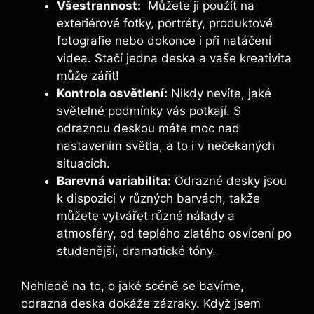
Všestrannost:
​ Můžete ji použít na
exteriérové fotky, portréty, produktové
fotografie‌ nebo dokonce ⁣i při natáčení
videa. Stačí jedna deska a vaše kreativita
může zářit!
Kontrola osvětlení:
Nikdy nevíte, jaké
světelné podmínky vás potkají. ‌S‍
odraznou deskou máte moc nad
nastavením světla, a to i⁣ v ‌nečekaných
situacích.
Barevná ‌variabilita:
⁤Odrazné ⁢desky‍ jsou
k dispozici v různých barvách, takže
můžete vytvářet různé nálady a
atmosféry, ⁤od teplého​ zlatého osvícení po
studenější, dramatické tóny.
Nehledě ⁤na ⁤to,⁤ o jaké scéně se ​bavíme,
odrazná ​deska dokáže zázraky. Když⁢ jsem