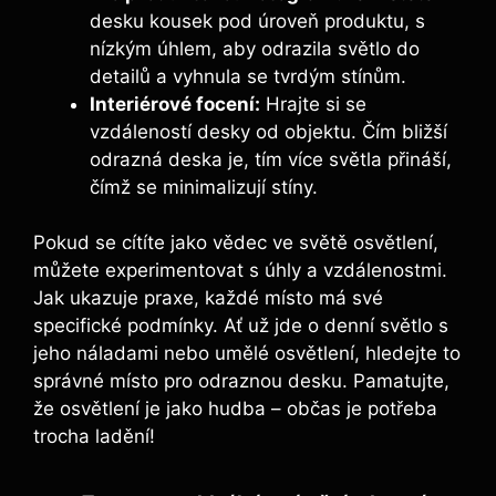
⁤desku kousek pod úroveň produktu, s
nízkým ‌úhlem, aby odrazila světlo ‌do
⁤detailů a vyhnula se tvrdým stínům.
Interiérové focení:
Hrajte si‌ se
vzdáleností desky od objektu.​ Čím​ bližší
odrazná ⁢deska‌ je, tím více světla přináší,
čímž se minimalizují stíny.
Pokud se cítíte jako vědec ve světě osvětlení,
můžete ⁤experimentovat ⁤s⁣ úhly a vzdálenostmi.
Jak ukazuje‍ praxe, každé místo má své⁤
specifické podmínky. Ať už jde ⁣o denní světlo‌ s
jeho ⁤náladami nebo umělé osvětlení, ⁢hledejte to
správné místo pro odraznou desku. Pamatujte,⁢
že osvětlení je jako hudba – občas je potřeba
trocha ladění!