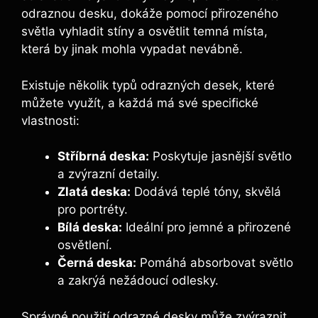
odraznou desku, dokáže ⁣pomocí přirozeného
světla​ vyhladit stíny a osvětlit temná⁢ místa,
‍která by jinak mohla‌ vypadat nevábně.
Existuje ​několik typů odrazných​ desek, které
‌můžete⁢ využít, a ⁢každá má své specifické
vlastnosti:
Stříbrná​ deska:
Poskytuje ‌jasnější světlo
a zvýrazní detaily.
Zlatá deska:
⁣Dodává teplé⁤ tóny, skvělá
pro portréty.
Bílá deska:
Ideální pro jemné a přirozené
osvětlení.
Černá‌ deska:
Pomáhá ⁤absorbovat světlo‍
a zakrýá nežádoucí odlesky.
Správné použití odrazné desky může zvýraznit