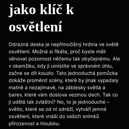
‌jako klíč k
osvětlení
Odrazná deska⁢ je nepřímočišný hrdina ‍ve světě
osvětlení.‌ Možná ‍si říkáte, proč⁢ byste měli
věnovat pozornost⁤ něčemu tak obyčejnému. Ale
⁤v⁣ okamžiku, ​kdy ji‍ umístíte ve správném úhlu,
začne se ‌dít kouzlo.‌ Tato ⁢jednoduchá ‌pomůcka
dokáže proměnit scény, které⁢ by jinak vypadaly
matně⁤ a nezajímavě, na záblesky světla a‌
barev, které vám doslova‌ vezmou dech. Tak co
ji udělá tak zvláštní? No, to je‌ jednoduché –
světlo, které se od ní⁣ odráží, vytváří jemné
osvětlení, které vnáší do ‌vašich snímků
přirozenost a⁤ hloubku.