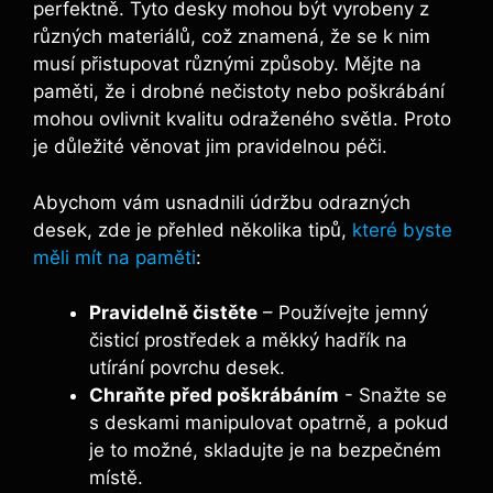
perfektně. Tyto desky mohou být vyrobeny‍ z
různých materiálů, což znamená, že⁤ se k nim⁣
musí⁣ přistupovat ‌různými způsoby. Mějte na
paměti, že⁤ i drobné nečistoty nebo poškrábání ​
mohou ovlivnit kvalitu odraženého světla. Proto
⁤je důležité věnovat jim ‌pravidelnou péči.
Abychom vám usnadnili údržbu odrazných‍
desek, zde je přehled několika tipů,
které byste
měli ‍mít na paměti
:
Pravidelně ‍čistěte
– Používejte jemný
čisticí prostředek a měkký hadřík na
utírání⁤ povrchu desek.
Chraňte před poškrábáním
‌- Snažte se​
s deskami⁣ manipulovat ​opatrně, ​a⁤ pokud
je to‍ možné,​ skladujte je na ⁣bezpečném​
místě.