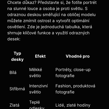
Chcete důkaz? Představte si, ‍že fotíte portrét ​
na slunné louce a osoba je⁤ proti⁣ světlu. ​S
odraznou deskou směřující na ‌obličej modelu
můžete​ zmírnit ostrost a vytvořit optimální
osvětlení. Zde je jednoduchá tabulka, která
shrnuje klíčové funkce a využití odrazných
desek:
Typ
Efekt
Vhodné ⁢pro
desky
Měkké
Portréty, close-up
Bílá
světlo
fotografie
Intenzivní
Fashion,‌ produktová
Stříbrná
⁣světlo
fotografie
Teplé
Zlatá
Lidé, zlaté hodiny
odlesky