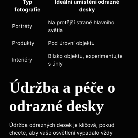
Typ
Ideální umístění odrazné
fotografie
desky
Na protější straně hlavního⁢
Portréty
světla
Produkty
Pod úrovní⁣ objektu
Blízko objektu, ​experimentujte
Interiéry
s úhly
Údržba a péče o
‌odrazné ⁢desky
Údržba odrazných desek je ⁢klíčová, pokud
chcete, ‍aby vaše osvětlení ⁣vypadalo vždy