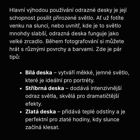
Hlavní ​výhodou ⁤používání odrazné desky je její‍
schopnost posílit přirozené světlo. ⁢Ať už fotíte
venku na slunci, nebo ‌uvnitř, kde je to světlo
mnohdy‌ slabší, odrazná deska funguje jako
velké zrcadlo. Během fotografování ​si můžete
hrát​ s různými povrchy a barvami. Zde je pár
tipů:
Bílá deska
– vytváří měkké, jemné světlo,
které⁣ je ideální ​pro portréty.
Stříbrná deska
– dodává intenzivnější ​
odraz světla, skvělá pro ​dramatičtější
efekty.
Zlatá ‍deska
– přidává ​teplé odstíny a je
⁣perfektní‌ pro zlaté hodiny, kdy slunce
začíná klesat.