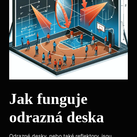
Jak funguje
odrazná deska
Odrazné desky, nebo​ také reflektory, ⁢jsou