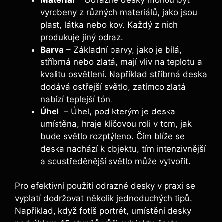
vyrobeny z různých materiálů, jako jsou
plast, látka nebo kov. Každý⁤ z nich
produkuje jiný odraz.
Barva
– Základní⁢ barvy,⁢ jako je⁤ bílá,
⁤stříbrná nebo zlatá, mají vliv⁢ na teplotu a
kvalitu osvětlení. ⁣Například stříbrná ⁣deska
dodává ostřejší světlo, zatímco zlatá
nabízí teplejší tón.
Úhel
⁣ – Úhel, pod kterým je deska
umístěna, hraje klíčovou roli ‌v tom, jak
bude světlo rozptýleno. Čím ‌blíže se
deska ⁤nachází‌ k objektu, tím intenzivnější
a soustředěnější⁢ světlo může vytvořit.
Pro efektivní ​použití odrazné desky v praxi se
vyplatí dodržovat několik jednoduchých tipů.⁣
Například,⁣ když fotíš portrét, umístění desky