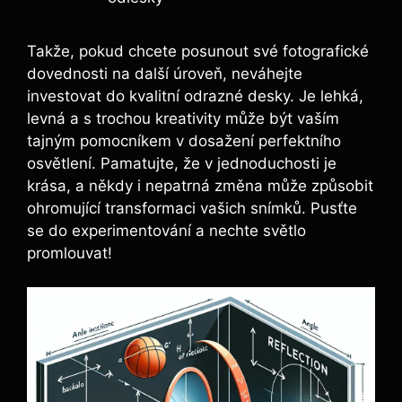
Takže, pokud chcete posunout své⁢ fotografické⁣
dovednosti na další ⁣úroveň, ‌neváhejte
investovat do⁤ kvalitní⁣ odrazné desky. Je lehká,
levná a s trochou kreativity může být vaším
tajným⁣ pomocníkem​ v⁣ dosažení ⁣perfektního
osvětlení. Pamatujte,⁢ že v jednoduchosti je
krása, a⁢ někdy ⁣i‍ nepatrná změna může způsobit
ohromující transformaci vašich snímků. ⁢Pusťte ​
se do experimentování​ a nechte světlo
⁢promlouvat!