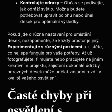
Kontrolujte⁤ odrazy
– ⁤Občas se podívejte,‌
jak odráží​ světlo. Možná budete
‍potřebovat upravit ‌polohu nebo úhel
desek pro ‍optimální‍ výsledky.
Pokud jde o různá nastavení pro umístění
desek, nezapomeňte, že každý prostor je jiný.
Experimentujte s různými pozicemi
a zjistěte,
co nejlépe funguje pro vaše potřeby.⁤ Ať‍ už ​
fotografujete, filmujete nebo pracujete na jiném
‌kreativním projektu, zajištění dokonalé údržby⁣
odrazných desek‌ může udělat zásadní rozdíl v
kvalitě vašeho osvětlení.
Časté chyby při‍
osvětlení s