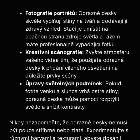
Fotografie portrétů:
Odrazné desky
skvěle vyplňují stíny na tváři a dodávají jí
zdravý⁣ vzhled. Stačí je umístit na
opačnou stranu ​zdroje světla a rázem
máte profesionálně⁢ vypadající fotku.
Kreativní scénografie:
Zvyšte ⁢atmosféru⁤
vašeho ‌videa​ tím, že‍ použijete odrazné
desky k ⁢přidání cíleného osvětlení na
důležité prvky⁣ scény.
Úpravy světelných podmínek:
Pokud
fotíte venku a‍ slunce vrhá ostré stíny,
odrazná deska ⁢může pomoci⁤ rozptýlit
světlo a snížit ⁣kontrasty.
Nikdy nezapomeňte, že odrazné ⁢desky nemusí
být pouze stříbrné ⁤nebo zlaté. Experimentujte s
různými barvami a texturami, abyste dosáhli