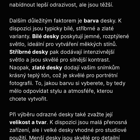
nabídnout​ lepší ‌odrazivost,‌ ale jsou ​těžší.
Dalším důležitým faktorem⁣ je
barva
desky. K
dispozici jsou ‍typicky bílé,⁣ stříbrné a zlaté
varianty.
Bílé desky
poskytují jemné, rozptýlené
světlo, ideální pro ‌vytváření měkkých ⁤stínů.
Stříbrné desky
pak dodávají intenzivnější​
světlo a jsou ⁣skvělé pro silnější ⁢kontrast.
Naopak,
zlaté ⁢desky
dodají‍ vašim snímkům
krásný teplý‍ tón, což je skvělé ‌pro portrétní
fotografii. To, jakou barvu‌ si vyberete, by tedy
mělo odpovídat ⁤stylu a atmosféře, kterou
chcete‍ vytvořit.
Při výběru odrazné desky​ také zvažte její
velikost ​a tvar
. K dispozici jsou malá přenosná
zařízení, ale i velké desky vhodné pro studiové
‍použití. Menší desky jsou skvělé⁢ pro⁢ detailní⁤