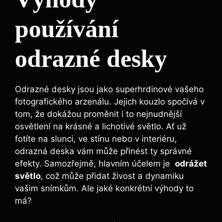
používání
odrazné desky
Odrazné desky‍ jsou jako⁤ superhrdinové vašeho
fotografického arzenálu. Jejich kouzlo ‌spočívá v
tom, že dokážou​ proměnit i ‍to nejnudnější
‍osvětlení na krásné a ‍lichotivé světlo. Ať ‌už
fotíte na slunci,‍ ve stínu nebo v ‌interiéru,
odrazná deska vám může‌ přinést ty ⁤správné‌
efekty.⁢ Samozřejmě, hlavním účelem je ⁣
odrážet
světlo
, což může ⁣přidat živost a dynamiku‍
vašim snímkům. ‍Ale jaké konkrétní‌ výhody to⁤
má?