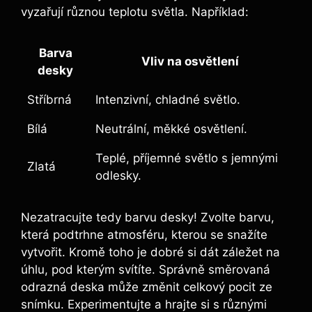
vyzařují různou teplotu světla. ⁣Například:
Barva
Vliv na osvětlení
desky
Stříbrná
Intenzivní, chladné světlo.
Bílá
Neutrální, měkké osvětlení.
Teplé, ⁣příjemné světlo s jemnými
Zlatá
odlesky.
Nezatracujte tedy barvu desky! Zvolte barvu,⁤
která podtrhne atmosféru,‌ kterou se ⁤snažíte
vytvořit. Kromě​ toho ​je dobré si dát záležet na
úhlu,⁢ pod kterým‌ svítíte. ​Správně směrovaná
odrazná⁣ deska může změnit celkový pocit ze
snímku. Experimentujte⁢ a hrajte si ‍s různými