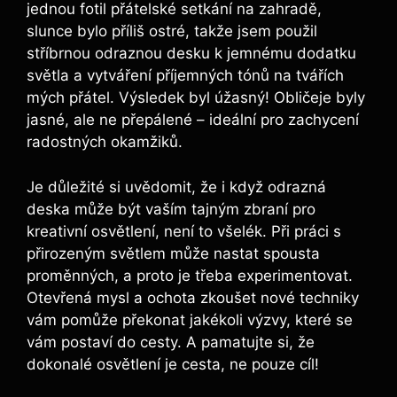
jednou fotil ‍přátelské setkání na zahradě,
slunce bylo příliš ostré, takže jsem použil⁣
stříbrnou ​odraznou‍ desku k jemnému dodatku
světla a ⁣vytváření příjemných tónů na tvářích
mých přátel. Výsledek byl⁢ úžasný! Obličeje byly
jasné, ale ne přepálené – ideální pro zachycení
radostných⁢ okamžiků.
Je důležité ‌si uvědomit, že i když odrazná
deska může být vaším tajným zbraní pro‍
kreativní‌ osvětlení, není to všelék.⁢ Při‌ práci s⁣
přirozeným světlem může nastat spousta
proměnných, ⁣a proto je třeba experimentovat.
Otevřená mysl a ochota zkoušet nové techniky
vám ‍pomůže ⁢překonat jakékoli výzvy, které se
vám postaví do ⁢cesty. A pamatujte si,‍ že
dokonalé osvětlení ⁣je​ cesta, ne⁣ pouze cíl!