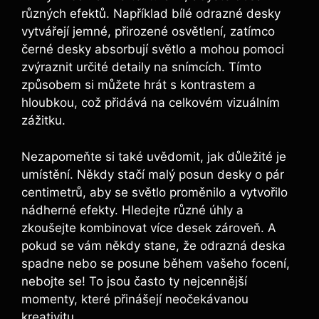
různých efektů.‍ Například bílé odrazné ⁣desky
vytvářejí ⁢jemné,‍ přirozené osvětlení, zatímco
černé desky ​absorbují světlo a mohou pomoci
zvýraznit určité detaily⁣ na ‍snímcích. Tímto
způsobem si můžete⁢ hrát s kontrastem a
⁣hloubkou, což přidává na ‌celkovém vizuálním
zážitku.
Nezapomeňte si také uvědomit, jak důležité je
umístění.​ Někdy stačí malý posun desky o pár
centimetrů, aby se světlo proměnilo a vytvořilo
nádherné efekty. ⁤Hledejte ⁢různé úhly a
zkoušejte kombinovat více desek ‍zároveň. A‌
pokud se vám​ někdy​ stane, že odrazná deska
spadne nebo se​ posune‌ během vašeho⁤ focení,
nebojte⁢ se! ⁣To jsou často ty nejcennější
momenty, které přinášejí neočekávanou
kreativitu.