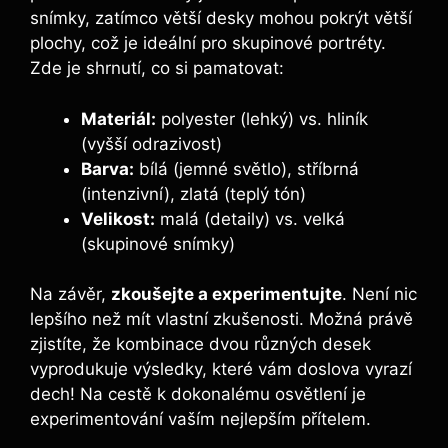
snímky, zatímco větší desky​ mohou pokrýt větší
plochy,‌ což je ideální pro⁤ skupinové portréty.
Zde je shrnutí, co si pamatovat:
Materiál:
polyester (lehký) vs. hliník⁢
(vyšší ⁤odrazivost)
Barva:
bílá (jemné ‌světlo),‍ stříbrná
(intenzivní), zlatá (teplý tón)
Velikost:
malá (detaily) ‌vs. ⁣velká
(skupinové snímky)
Na ⁣závěr,
zkoušejte a experimentujte
. Není nic⁤
lepšího než mít ⁤vlastní​ zkušenosti. Možná právě ​
zjistíte,‌ že​ kombinace dvou různých‍ desek
‌vyprodukuje⁤ výsledky, které vám doslova vyrazí
dech!⁣ Na cestě k dokonalému osvětlení je
experimentování vaším nejlepším přítelem.