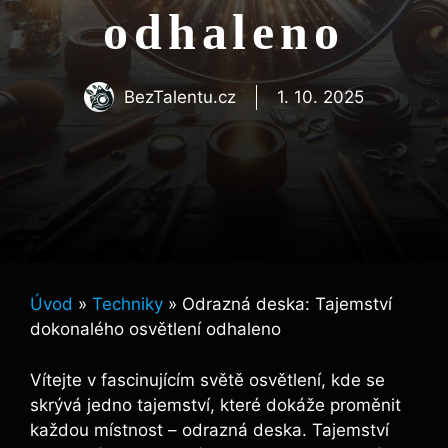
odhaleno
BezTalentu.cz
1. 10. 2025
Úvod
»
Techniky
»
Odrazná deska: Tajemství
dokonalého osvětlení odhaleno
Vítejte v fascinujícím světě osvětlení, kde se
‍skrývá jedno ‌tajemství, ⁤které​ dokáže‍ proměnit
každou místnost ⁤–⁢ odrazná deska. Tajemství