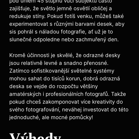
pod úhlem 45 stupňů vůči subjektu ⁣často
zajišťuje, že světlo jemně osvětlí obličej a
redukuje stíny. ‌Pokud fotíš venku, můžeš také
experimentovat⁤ s různými barvami desek, aby
sis pohrál s náladou fotografie, ⁣ať už⁤ je to
slunečné odpoledne ⁢nebo zachmuřený den.
Kromě účinnosti ‍je skvělé, že odrazné desky⁢
jsou ‍relativně levné a snadno přenosné.
Zatímco ‌sofistikovanější‌ světelné systémy
mohou sahat do tisíců korun, dobrá odrazná
deska se vejde do rozpočtu⁢ většiny
amatérských i⁣ profesionálních fotografů. Takže
pokud chceš zakomponovat více kreativity do
svého fotografování,⁢ neváhej investovat do‍ této
jednoduché, ale mocné⁢ pomůcky!
Výhody⁢