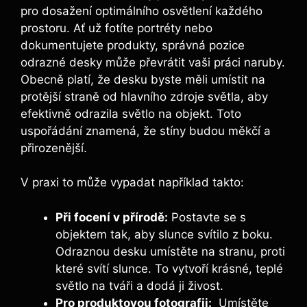
pro‌ dosažení optimálního osvětlení každého
prostoru. Ať už fotíte portréty nebo
dokumentujete produkty,⁤ správná ⁤pozice
odrazné desky může převrátit vaši​ práci naruby.
Obecně platí, že desku ‌byste ⁣měli umístit na
protější straně od hlavního zdroje světla, ​aby
⁣efektivně odrazila světlo na ⁣objekt. ⁣Toto
⁢uspořádání znamená, že‍ stíny budou měkčí a
přirozenější.
V praxi to ‍může vypadat například takto:
Při ⁤focení v přírodě:
Postavte se ⁤s
objektem⁣ tak, aby slunce svítilo z boku.
Odraznou desku‌ umístěte na stranu, proti
které‌ svítí slunce. To vytvoří krásné, ⁣teplé
⁢světlo na tváři a dodá ji živost.
Pro produktovou fotografii:
⁣ Umístěte