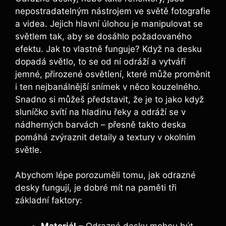
nepostradatelným nástrojem ve‌ světě ⁤fotografie
‌a videa.‍ Jejich ‌hlavní úlohou je‌ manipulovat​ se
světlem tak, aby ⁤se dosáhlo požadovaného
efektu. Jak to vlastně funguje? Když na desku
dopadá světlo, to se od ní odráží a vytváří
jemné, přirozené osvětlení, které ​může ‌proměnit
i ten nejbanálnější snímek v něco kouzelného.⁤
Snadno ‍si můžeš ⁤představit, že je ⁤to jako když
sluníčko svítí na hladinu řeky a odráží se‌ v
nádherných⁣ barvách⁢ – přesně takto deska
pomáhá zvýraznit detaily​ a textury v okolním​
světle.
Abychom lépe porozuměli ‌tomu,‍ jak odrazné
desky fungují, ⁣je dobré​ mít⁢ na paměti‍ tři
základní faktory:
Materiál
– Odrazné desky mohou být