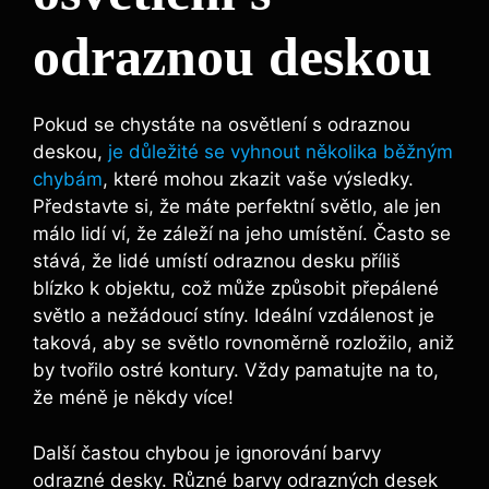
odraznou deskou
Pokud se chystáte na osvětlení s odraznou
deskou,
je důležité se vyhnout několika běžným
chybám
, které mohou ⁤zkazit vaše výsledky.
Představte‌ si, že máte perfektní světlo, ale jen
málo lidí ví, ⁣že záleží‍ na jeho ​umístění. Často se
stává, že lidé umístí odraznou desku příliš
blízko k ⁤objektu, což může způsobit přepálené
‍světlo a nežádoucí stíny. Ideální vzdálenost je
taková, aby se světlo‌ rovnoměrně rozložilo, aniž
by tvořilo ostré kontury.⁤ Vždy pamatujte ⁢na to,
že méně je někdy více!
Další častou chybou je ignorování barvy
odrazné ​desky. Různé ​barvy odrazných⁢ desek