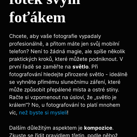
foťákem
Chcete, aby vaše fotografie vypadaly
profesionálně, a ⁤přitom⁣ máte jen svůj mobilní
telefon? Není to žádná ⁣magie, ale spíše několik
praktických kroků, které můžete podniknout.‍ V
první řadě se zaměřte na⁢
světlo
. Při
fotografování⁤ hledejte‍ přirozené světlo ‍- ideálně
se ⁢vyhněte přímému slunečnímu záření, které
může způsobit přepálené místa a⁣ ostré stíny.
‍Račte si ‌vzpomenout na úsloví, že „světlo je
králem“? No, u ‌fotografování to platí‌ mnohem
víc,
než byste si mysleli
!
Dalším důležitým​ aspektem ⁣je
kompozice
.
Zkuste se řídit pravidlem třetin, podle něhož