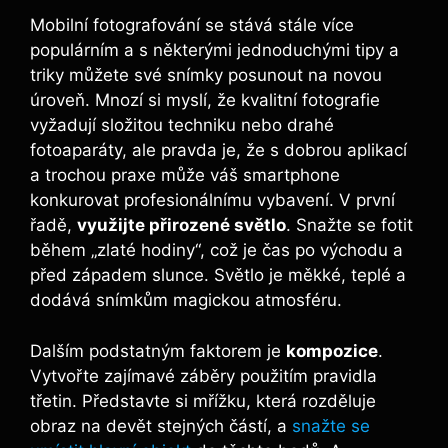
Mobilní fotografování se stává stále více
populárním⁢ a s ‍některými jednoduchými tipy a
⁣triky můžete své snímky posunout na novou
⁢úroveň. Mnozí si myslí, že kvalitní fotografie⁣
vyžadují⁣ složitou techniku nebo drahé
fotoaparáty, ale pravda je, že s dobrou aplikací
a trochou praxe může váš smartphone
konkurovat profesionálnímu vybavení.‍ V první
řadě,
využijte přirozené ‌světlo
. Snažte se fotit‍
během „zlaté hodiny“, což je čas⁢ po východu a
před ⁢západem slunce. ‍Světlo je měkké, teplé a
dodává snímkům magickou atmosféru.
Dalším podstatným‍ faktorem je
kompozice
.
⁤Vytvořte zajímavé záběry‍ použitím pravidla
‌třetin.​ Představte si mřížku, která rozděluje
obraz na devět stejných částí,‌ a⁤
snažte se