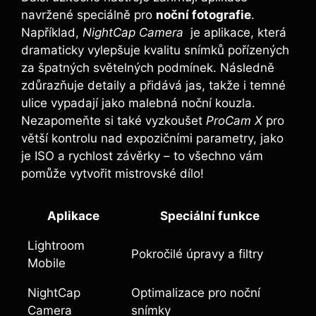
navržené speciálně pro
noční fotografie
.
Například,
NightCap Camera
⁢ je aplikace, která⁤
dramaticky vylepšuje kvalitu snímků pořízených
za špatných světelných podmínek. Následně
⁣zdůrazňuje detaily a přidává jas, takže⁢ i temné
ulice vypadají jako malebná‌ noční kouzla.‍
Nezapomeňte si také vyzkoušet
ProCam X
⁣pro
‌větší‌ kontrolu nad expozičními parametry, jako
je ISO a rychlost‌ závěrky – to všechno vám
pomůže vytvořit mistrovské dílo!
Aplikace
Speciální ‍funkce
Lightroom
Pokročilé ⁢úpravy a filtry
Mobile
NightCap⁢
Optimalizace pro⁤ noční
Camera
snímky