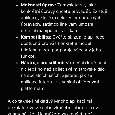
Možnosti úprav:
Zamyslete se, jaké⁤
konkrétní úpravy chcete provádět. Existují
aplikace, které excelují⁣ v jednoduchých
úpravách, zatímco‍ jiné vám ⁢umožní
detailní manipulaci s fotkami.
Kompatibilita:
Ověřte si, zda ⁤je aplikace
dostupná pro ⁤váš ​konkrétní model‍
telefonu a zda podporuje všechny jeho
funkce.
Nástroje pro sdílení:
V dnešní době není
‌nic ⁤lepšího než sdílet⁤ své mistrovské dílo
na sociálních sítích. Zjistěte, jak ⁤se
aplikace integruje s vašimi oblíbenými ​
platformami.
A co takhle ⁤i náklady? Mnoho aplikací ⁢má
bezplatné verze nebo zkušební období, což
znamená, že si ⁣je ⁣můžete vyzkoušet, než