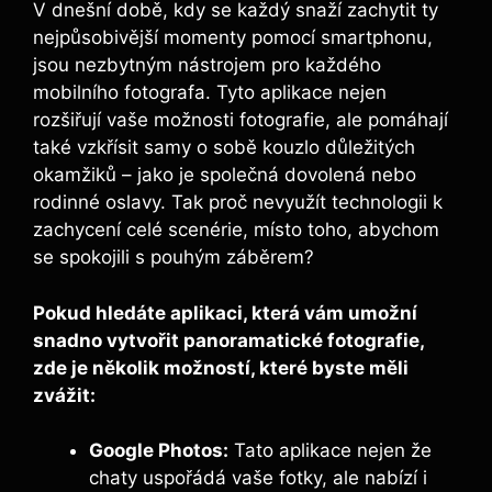
V ⁢dnešní době, kdy ‌se každý snaží zachytit ty
nejpůsobivější momenty pomocí smartphonu,
jsou nezbytným nástrojem pro každého
mobilního fotografa. Tyto aplikace nejen
rozšiřují vaše možnosti fotografie, ale pomáhají
také vzkřísit samy o sobě kouzlo důležitých
okamžiků – jako ‌je ​společná dovolená nebo
rodinné oslavy. Tak proč nevyužít technologii k
zachycení⁣ celé‌ scenérie, místo toho, abychom
se spokojili s pouhým záběrem?
Pokud hledáte aplikaci, která vám umožní
snadno vytvořit panoramatické fotografie,
zde je několik možností, které ⁢byste‌ měli
zvážit:
Google Photos:
Tato ⁢aplikace nejen že
chaty uspořádá ‍vaše fotky, ale‍ nabízí i