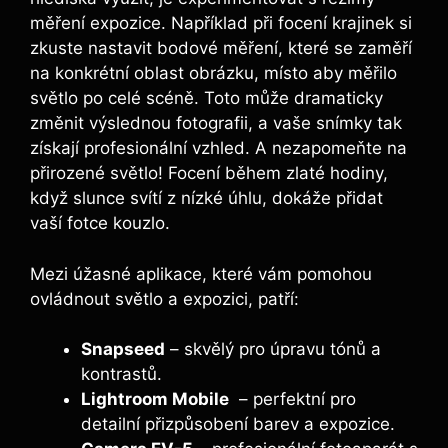
měření expozice. Například​ při focení krajinek si
zkuste nastavit bodové měření, které se zaměří
na konkrétní ‌oblast ‌obrázku, místo aby měřilo⁣
světlo po celé scéně.⁣ Toto může dramaticky
změnit výslednou fotografii, a⁢ vaše snímky tak
získají profesionální vzhled. A nezapomeňte na
přirozené světlo! Focení ‍během zlaté hodiny,
když slunce svítí z nízké úhlu, dokáže​ přidat
vaší‌ fotce kouzlo.
Mezi úžasné aplikace, které vám pomohou
ovládnout světlo a expozici, patří:
Snapseed
– skvělý ⁣pro úpravu tónů ‍a
kontrastů.
Lightroom Mobile
⁢ – ⁢perfektní pro
detailní přizpůsobení barev a⁤ expozice.