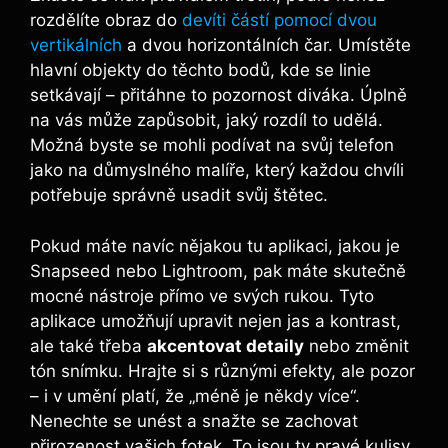
rozdělíte obraz do
devíti částí pomocí dvou
vertikálních
a dvou horizontálních čar. Umístěte
hlavní objekty do těchto bodů, kde se linie
setkávají ⁢– přitáhne to pozornost diváka. Úplně
na vás může zapůsobit, jaký rozdíl to udělá.
Možná⁤ byste se mohli ⁤podívat ⁣na svůj‍ telefon
jako na důmyslného malíře, ‍který každou ‍chvíli
‍potřebuje‌ správně usadit⁢ svůj štětec.
Pokud máte navíc ⁣nějakou ‍tu aplikaci, jakou‌ je
Snapseed nebo ⁣Lightroom,⁢ pak máte skutečně
‌mocné nástroje přímo ve svých rukou. Tyto ​
aplikace umožňují ⁢upravit nejen jas a‍ kontrast,
‍ale také třeba
akcentovat detaily
nebo změnit
tón snímku.‌ Hrajte si s různými efekty, ⁤ale ⁢pozor
– i ‍v ⁤umění platí, že „méně je někdy více“.
Nenechte se unést ⁤a snažte se zachovat
⁤přirozenost vašich fotek. To jsou ty pravé kulisy,