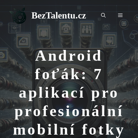
Přeskočit
na
BezTalentu.cz
Menu
obsah
Android
foťák: 7
aplikací pro
profesionální
mobilní fotky