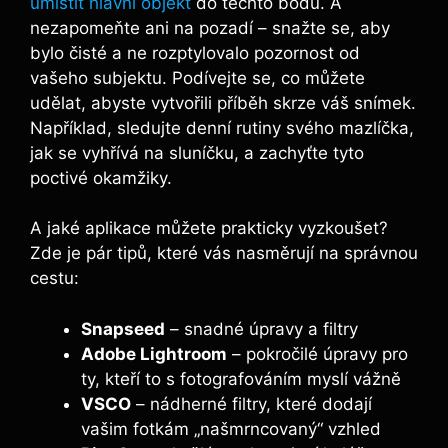
umístit hlavní objekt
⁤ do těchto bodů. A
nezapomeňte ani na ​pozadí – snažte se, aby⁣
bylo čisté a ⁢ne ​rozptylovalo pozornost od
vašeho subjektu. Podívejte se, co můžete
udělat, abyste vytvořili příběh skrze váš snímek.​
Například, ​sledujte denní ‌rutiny svého mazlíčka,
jak se vyhřívá na ‌sluníčku,‍ a zachyťte ​tyto
poctivé okamžiky.
A jaké aplikace můžete prakticky vyzkoušet?
Zde je pár ⁣tipů,⁤ které vás nasměrují na správnou
cestu:
Snapseed
– snadné úpravy a filtry
Adobe Lightroom
– pokročilé úpravy pro
ty, kteří to s⁣ fotografováním​ myslí vážně
VSCO
– nádherné filtry, které dodají
vašim fotkám „našmrncovaný“ vzhled