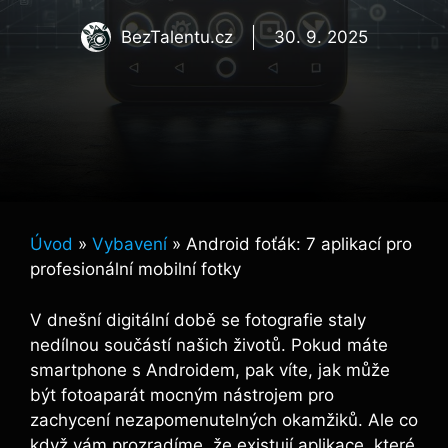
BezTalentu.cz
30. 9. 2025
Úvod
»
Vybavení
»
Android foťák: 7 aplikací pro
profesionální mobilní fotky
V dnešní digitální ​době se fotografie⁤ staly
nedílnou‌ součástí našich ‍životů. Pokud⁢ máte
smartphone‍ s Androidem, pak víte, jak může
být fotoaparát‍ mocným nástrojem pro
zachycení nezapomenutelných okamžiků. ⁢Ale co
když vám prozradíme, že existují aplikace, které