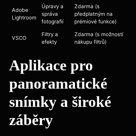
Úpravy ⁢a
Zdarma​ (s
Adobe
správa
předplatným na
Lightroom
fotografií
prémiové funkce)
Filtry ⁢a
Zdarma (s ⁤možností
VSCO
efekty
⁣nákupu filtrů)
Aplikace⁤ pro
panoramatické
snímky a široké
záběry