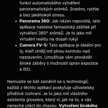
funkci automatického vytváření
panoramatických snímků. Snadno, rychle
a bez jakéhokoli stresu.
Panorama⁢ 360:
Jak název napovídá, tato
aplikace ‌nabídne fantastický⁢ zážitek ‌při
vytváření 360° snímků. Je to‍ jako mít⁤
virtuální realitu na dosah ruky!
Camera FV-5:
Tato aplikace je ideální pro​
ty, kteří chtějí mít plnou ​kontrolu nad
nastavením. Umožňuje⁢ vám provádět
široké záběry s možností úprav ‍expozice
a ISO.
Nemusíte ⁣se bát ‍zaměnit se s ​technologií;
každá z těchto aplikací poskytuje⁢ uživatelsky
přívětivé rozhraní. ⁢Je ⁤to jako mít vlastního
asistenta groszera, který ‍ví, jak na to, a vás
nenechá utéct ⁢do ⁢chaosu.
Vytvoření širokého