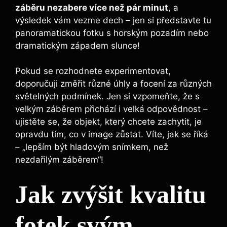
záběru ​nezabere více ⁣než ‌pár minut
, a
výsledek vám vezme dech – jen ​si představte‌ tu
panoramatickou ​fotku​ s ⁣horským pozadím nebo
dramatickým ⁢západem ⁢slunce!
Pokud se rozhodnete experimentovat,
doporučuji změřit různé úhly a focení za​ různých
světelných podmínek. ​Jen si vzpomeňte, že s
velkým záběrem přichází ⁢i velká odpovědnost –
‍ujistěte se, že objekt,⁤ který chcete zachytit, je
⁢opravdu tím, co ‍v​ image zůstat. Víte, jak se ‍říká
– „lepším být ‍hladovým snímkem, než
nezdařilým ⁢záběrem“!
Jak ‌zvýšit kvalitu
fotek svým