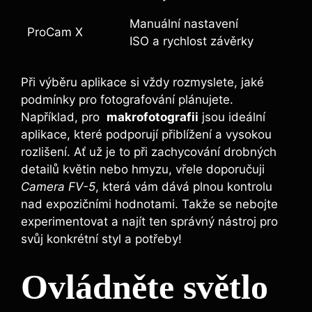
Manuální ⁣nastavení
ProCam X
ISO​ a rychlost závěrky
Při​ výběru ‌aplikace ⁤si ‌vždy rozmyslete, jaké
podmínky pro ⁢fotografování plánujete.
Například, pro ‌
makrofotografii
jsou ideální
aplikace, které ‌podporují ⁢přiblížení​ a‌ vysokou
rozlišení.⁣ Ať už ‍je to při ​zachycování drobných
detailů květin nebo ​hmyzu, vřele doporučuji
Camera​ FV-5
, která vám dává plnou kontrolu
nad ​expozičními hodnotami. ‍Takže se nebojte
experimentovat ‌a najít ten správný ⁤nástroj pro⁣
svůj konkrétní ⁤styl ​a potřeby!
Ovládněte světlo