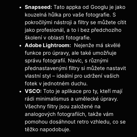
Snapseed:
Tato‍ appka​ od Googlu je jako
kouzelná hůlka pro vaše fotografie. S
pokročilými nástroji a‍ filtry se ⁢můžete‍ cítit
jako ‌profesionál, a to i bez předchozího
školení v oblasti fotografie.
Adobe Lightroom:
⁣ Nejenže ​má skvělé
funkce‌ pro úpravy, ale také ​umožňuje
správu fotografií. Navíc, ‌s ⁣různými
přednastavenými⁣ filtry si můžete nastavit
vlastní styl – ideální pro ‌udržení vašich
fotek v jednotném​ duchu.
VSCO:
Toto je aplikace pro ty, kteří mají⁢
rádi minimalismus​ a⁣ umělecké úpravy. ​
Všechny filtry jsou založené na
analogových fotografiích, takže⁢ vám
pomohou dosáhnout retro vzhledu, co se⁣
těžko ⁣napodobuje.