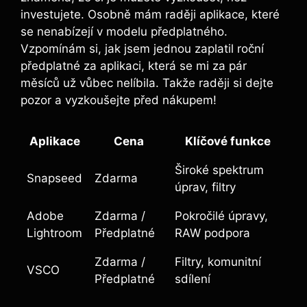
⁤investujete. Osobně mám​ raději aplikace,⁣ které
se nenabízejí v⁢ modelu předplatného.
Vzpomínám si, jak jsem ‌jednou zaplatil roční
předplatné za aplikaci, která se​ mi za ​pár‌
měsíců už vůbec nelíbila.​ Takže raději si⁤ dejte
pozor a vyzkoušejte před nákupem!
Aplikace
Cena
Klíčové funkce
Široké spektrum
Snapseed
Zdarma
⁤úprav, filtry
Adobe
Zdarma /
Pokročilé ‌úpravy,
Lightroom
Předplatné
RAW podpora
Zdarma /
Filtry, komunitní
VSCO
Předplatné
sdílení