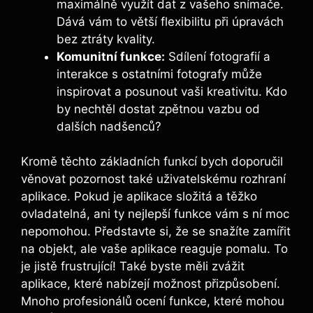
maximálně využít dat z vašeho snímače.
Dává vám to větší flexibilitu při úpravách
bez ztráty kvality.
Komunitní funkce:
Sdílení fotografií a
interakce s ostatními​ fotografy může
inspirovat a posunout vaši kreativitu. Kdo
by nechtěl dostat zpětnou vazbu od
dalších nadšenců?
Kromě těchto základních ⁢funkcí bych doporučil
věnovat pozornost také uživatelskému⁤ rozhraní
aplikace. Pokud je aplikace složitá a těžko
ovladatelná, ​ani ty nejlepší⁣ funkce‍ vám⁢ s ⁤ní moc
nepomohou. Představte si, že se snažíte ‌zamířit
na objekt, ale vaše aplikace reaguje pomalu. To⁢
je jistě frustrující! Také​ byste měli ⁤zvážit
aplikace, které nabízejí možnost přizpůsobení.
Mnoho‍ profesionálů ⁢ocení funkce, které ‌mohou