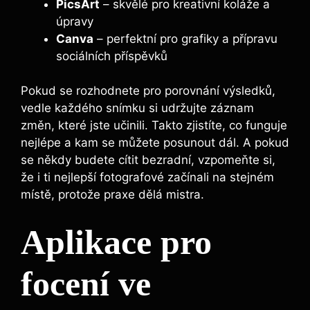
PicsArt
– skvělé pro ⁢kreativní koláže a
úpravy
Canva
– perfektní pro ⁣grafiky ⁢a⁢ přípravu
sociálních příspěvků
Pokud se rozhodnete pro ‌porovnání výsledků,
⁤vedle každého snímku si ⁣udržujte záznam
změn, které jste učinili.⁣ Takto zjistíte, co funguje
nejlépe​ a kam⁣ se můžete posunout ‌dál. ⁤A pokud‍
se ‌někdy budete cítit bezradní, vzpomeňte si,
že i‌ ti nejlepší fotografové⁢ začínali na stejném‍
místě, protože‍ praxe dělá‍ mistra.
Aplikace pro⁢
focení ve