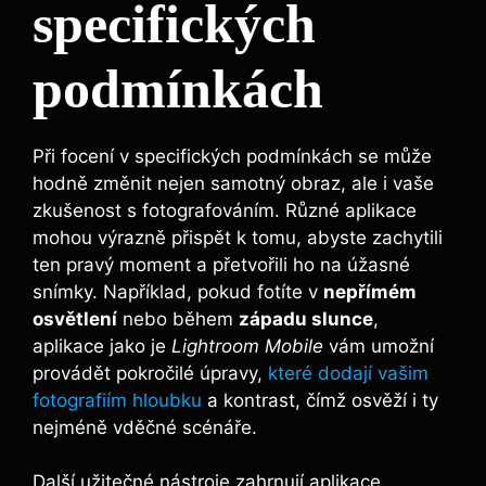
specifických
podmínkách
Při focení v specifických⁢ podmínkách se může
hodně změnit nejen samotný obraz, ale i vaše
zkušenost ‍s fotografováním. Různé aplikace
mohou výrazně přispět k tomu, ‌abyste zachytili
ten pravý moment‍ a přetvořili ho‍ na ‌úžasné
snímky. Například, pokud fotíte v
nepřímém
osvětlení
​nebo během
západu slunce
,
aplikace jako je
Lightroom Mobile
vám umožní
provádět ⁣pokročilé úpravy,
které dodají vašim
fotografiím hloubku
a kontrast, čímž osvěží i ty
nejméně ​vděčné scénáře.
Další užitečné ‌nástroje ⁤zahrnují aplikace