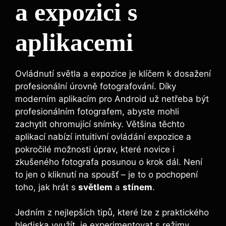
a expozici s
⁢aplikacemi
Ovládnutí světla a expozice⁢ je klíčem k dosažení
profesionální ⁤úrovně fotografování.‍ Díky⁣
moderním aplikacím pro Android už netřeba být
profesionálním fotografem, abyste mohli
zachytit ohromující snímky. Většina těchto‌
aplikací nabízí intuitivní ovládání expozice a
pokročilé možnosti úprav, které novice i⁢
zkušeného fotografa posunou o krok dál. ⁢Není
⁣to jen ⁢o kliknutí ⁣na spoušť – je⁣ to o pochopení
toho,​ jak ‍hrát⁤ s
světlem
a
stínem
.
Jedním z nejlepších tipů, které lze z praktického
hlediska využít, je experimentovat s režimy⁤