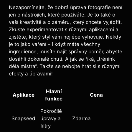
Nezapomínejte, že dobrá úprava ⁢fotografie není
jen o nástrojích, které používáte. Je to ⁢také o
vaší kreativitě a o záměru, který chcete vyjádřit.
Zkuste experimentovat‌ s různými aplikacemi a
⁣zjistěte, který styl vám nejlépe vyhovuje. Někdy
je to jako vaření⁣ – i ⁢když máte⁣ všechny
ingredience, musíte⁢ najít správný poměr, abyste
dosáhli dokonalé chuti. A jak se říká, „trénink
dělá mistra“. ‌Takže se nebojte hrát si s⁤ různými
efekty a ⁣úpravami!
Hlavní
Aplikace
Cena
funkce
Pokročilé
Snapseed
úpravy a
Zdarma
filtry