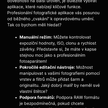
dovednosti na další úroveň, je důležité vybírat
aplikace, které nabízejí klíčové ⁢funkce.
Profesionální fotografické aplikace vás posunou
od běžného „cvakání“ k opravdovému umění.
⁣Tak co bychom měli ⁢hledat?
Manuální režim:
Můžete kontrolovat
expoziční hodnoty, ISO, clonu a rychlost
závěrky.⁣ Představte si,⁤ že máte v kapse
stejnou ⁤moc jako ⁤s profesionálním
⁤fotoaparátem!
Pokročilé editační nástroje:
Možnost ​
manipulovat⁢ s vašimi fotografiemi pomocí
vrstev a filtrů může přidat šarm a
originalitu. Jaký dobrý‌ malíř by neměl⁣ své
vlastní štětce?
Podpora formátů:
Podpora RAW formátu
je bezpodmínečná,⁣ pokud chcete