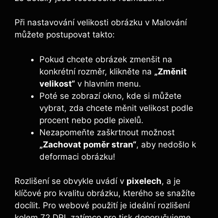
Při nastavování velikosti obrázku v Malování
můžete postupovat takto:
Pokud chcete obrázek zmenšit na
konkrétní rozměr, klikněte na
„Změnit
velikost“
v hlavním menu.
Poté se zobrazí okno, kde si můžete
vybrat, zda chcete měnit velikost podle
procent nebo podle pixelů.
Nezapomeňte zaškrtnout možnost
„Zachovat poměr stran“
, aby nedošlo k
deformaci obrázku!
Rozlišení se obvykle uvádí v
pixelech
, a je
klíčové pro kvalitu obrázku, kterého se snažíte
docílit. Pro webové použití je ideální rozlišení
kolem 72 DPI, zatímco pro tisk doporučujeme