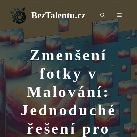
Přeskočit
na
BezTalentu.cz
Menu
obsah
Zmenšení
fotky v
Malování:
Jednoduché
řešení pro