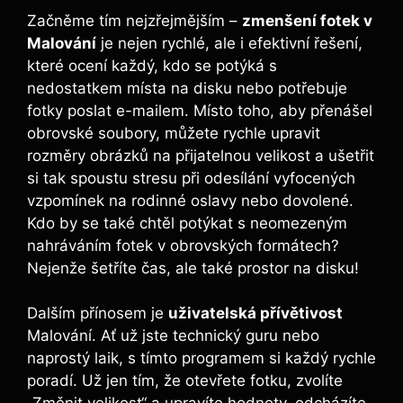
Začněme tím nejzřejmějším –
zmenšení fotek v
Malování
je nejen rychlé, ale i efektivní řešení,
které ocení každý, kdo se potýká s
nedostatkem místa na disku nebo potřebuje
fotky poslat e-mailem. Místo toho, aby přenášel
obrovské soubory, můžete rychle upravit
rozměry obrázků na přijatelnou velikost a ušetřit
si tak spoustu stresu při odesílání vyfocených
vzpomínek na rodinné oslavy nebo dovolené.
Kdo by se také chtěl potýkat s neomezeným
nahráváním fotek v obrovských formátech?
Nejenže šetříte čas, ale také prostor na disku!
Dalším přínosem je
uživatelská přívětivost
Malování. Ať už jste technický guru nebo
naprostý laik, s tímto programem si každý rychle
poradí. Už jen tím, že otevřete fotku, zvolíte