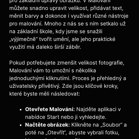
pro základní úpravy obrázků. V Malování
můžete snadno upravit velikost, přidávat text,
měnit barvy a dokonce i využívat různé nástroje
pro malování. Mnoho z nás se s ním setkalo už
na základní škole, kdy jsme se snažili
„výjimečně“ tvořit umění, ale jeho praktické
využití má daleko širší záběr.
Pokud potřebujete zmenšit velikost fotografie,
Malování vám to umožní s několika
jednoduchými kliknutími. Proces je přehledný a
uživatelsky přívětivý. Zde jsou klíčové kroky,
které byste měli následovat:
Otevřete Malování:
Najděte aplikaci v
nabídce Start nebo ji vyhledejte.
Načtěte obrázek:
Klikněte na „Soubor“ a
poté na „Otevřít“, abyste vybrali fotku,