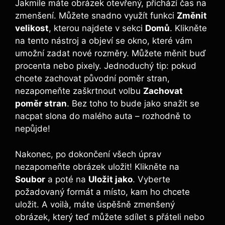
Jakmile máte obrázek otevřený, přichází čas na
zmenšení. Můžete snadno využít funkci
Změnit
velikost
, kterou najdete v sekci
Domů
. Klikněte
na tento nástroj a objeví se okno, které vám
umožní zadat nové rozměry. Můžete měnit buď
procenta nebo pixely. Jednoduchý tip: pokud
chcete zachovat původní poměr stran,
nezapomeňte zaškrtnout volbu
Zachovat
poměr stran
. Bez toho to bude jako snažit se
nacpat slona do malého auta – rozhodně to
nepůjde!
Nakonec, po dokončení všech úprav
nezapomeňte obrázek uložit! Klikněte na
Soubor
a poté na
Uložit jako
. Vyberte
požadovaný formát a místo, kam ho chcete
uložit. A voilà, máte úspěšně zmenšený
obrázek, který teď můžete sdílet s přáteli nebo