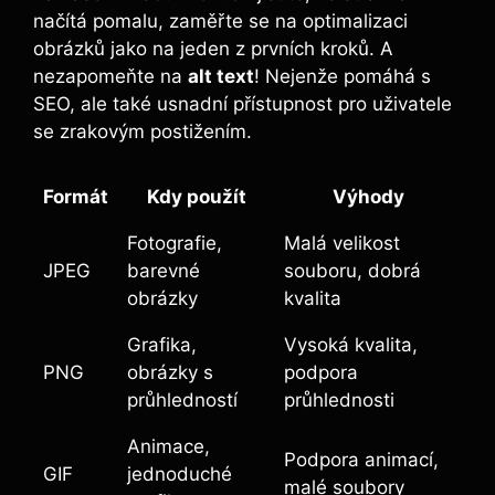
načítá pomalu, zaměřte se na optimalizaci
obrázků jako na jeden z prvních kroků. A
nezapomeňte na
alt text
! Nejenže pomáhá s
SEO, ale také usnadní přístupnost pro uživatele
se zrakovým postižením.
Formát
Kdy použít
Výhody
Fotografie,
Malá velikost
JPEG
barevné
souboru, dobrá
obrázky
kvalita
Grafika,
Vysoká kvalita,
PNG
obrázky s
podpora
průhledností
průhlednosti
Animace,
Podpora animací,
GIF
jednoduché
malé soubory