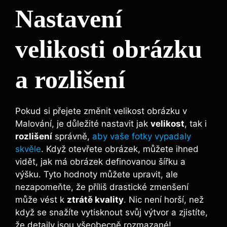
Nastavení
velikosti obrázku
a rozlišení
Pokud si přejete změnit velikost obrázku v
Malování, je důležité nastavit jak
velikost
, tak i
rozlišení
správně,
aby vaše fotky vypadaly
skvěle
. Když otevřete obrázek, můžete ihned
vidět, jak má obrázek definovanou šířku a
výšku. Tyto hodnoty můžete upravit, ale
nezapomeňte, že příliš drastické zmenšení
může vést k
ztrátě kvality
. Nic není horší, než
když se snažíte vytisknout svůj výtvor a zjistíte,
že detaily jsou všeobecně rozmazané!