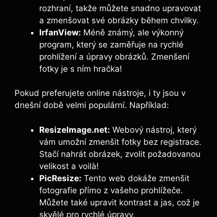
rozhraní, takže můžete snadno upravovat
a zmenšovat své obrázky během chvilky.
IrfanView:
Méně známý, ale výkonný
program, který se zaměřuje na rychlé
prohlížení a úpravy obrázků. Zmenšení
fotky je s ním hračka!
Pokud preferujete online nástroje, i ty jsou v
dnešní době velmi populární. Například:
ResizeImage.net:
Webový nástroj, který
vám umožní zmenšit fotky bez registrace.
Stačí nahrát obrázek, zvolit požadovanou
velikost a voilà!
PicResize:
Tento web dokáže zmenšit
fotografie přímo z vašeho prohlížeče.
Můžete také upravit kontrast a jas, což je
skvělé pro rychlé úpravy.