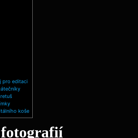
 pro editaci
čátečníky
 retuš
nímky
tálního koše
otografií