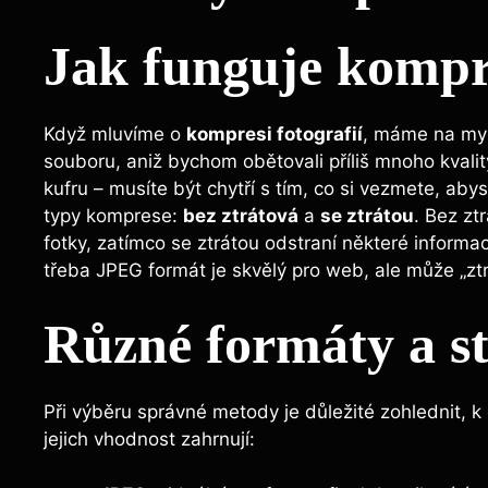
Jak funguje kompre
Když mluvíme o
kompresi fotografií
, máme na mys
souboru, aniž bychom obětovali příliš mnoho kvality
kufru – musíte být chytří s tím, co si vezmete, aby
typy komprese:
bez ztrátová
a
se ztrátou
. Bez zt
fotky, zatímco se ztrátou odstraní některé informa
třeba JPEG formát je skvělý pro web, ale může „ztra
Různé formáty a st
Při výběru správné metody je důležité zohlednit, 
jejich vhodnost zahrnují: