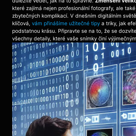
důležité vědět, jak na to správně.
Zmenšení veliko
které zajímá nejen profesionální fotografy, ale ta
zbytečných komplikací. V dnešním digitálním světě,
klíčová,
vám přinášíme užitečné tipy
a triky, jak ef
podstatnou krásu. Připravte se na to, že se dozvíte
všechny detaily, které vaše snímky činí výjimečným