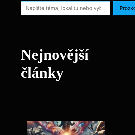
Prozk
Nejnovější
články