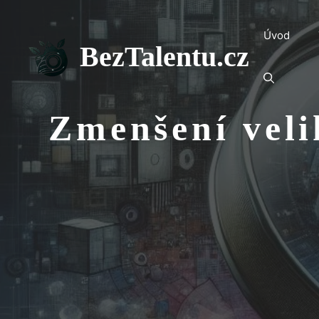
Přeskočit
na
Úvod
obsah
BezTalentu.cz
Zmenšení veli