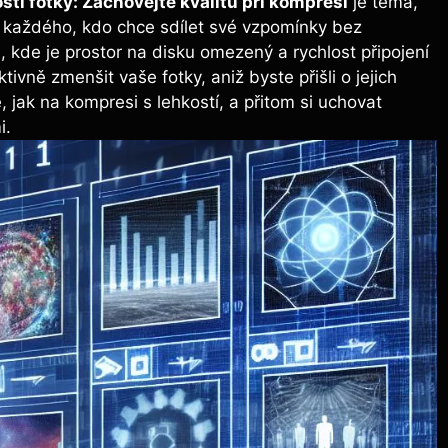
sti fotky: Zachovejte kvalitu při kompresi
je téma,
ké každého, kdo chce sdílet své vzpomínky bez
 kde je prostor na disku omezený a rychlost připojení
ektivně zmenšit vaše fotky, aniž byste přišli o jejich
, jak na kompresi s lehkostí, a přitom si uchovat
i.