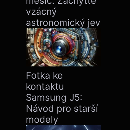
měsíc: Zachyťte
vzácný
astronomický jev
Fotka ke
kontaktu
Samsung J5:
Návod pro starší
modely